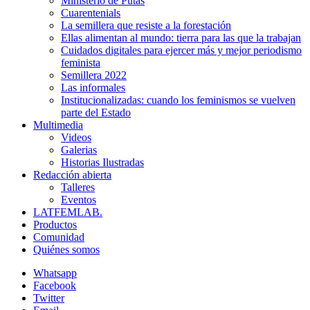
Ministerio de Putas
Cuarentenials
La semillera que resiste a la forestación
Ellas alimentan al mundo: tierra para las que la trabajan
Cuidados digitales para ejercer más y mejor periodismo
feminista
Semillera 2022
Las informales
Institucionalizadas: cuando los feminismos se vuelven
parte del Estado
Multimedia
Videos
Galerias
Historias Ilustradas
Redacción abierta
Talleres
Eventos
LATFEMLAB.
Productos
Comunidad
Quiénes somos
Whatsapp
Facebook
Twitter