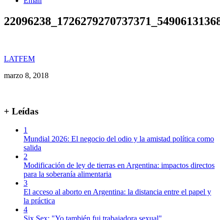
Email
22096238_1726279270737371_5490613136
LATFEM
marzo 8, 2018
+ Leídas
1
Mundial 2026: El negocio del odio y la amistad política como
salida
2
Modificación de ley de tierras en Argentina: impactos directos
para la soberanía alimentaria
3
El acceso al aborto en Argentina: la distancia entre el papel y
la práctica
4
Six Sex: "Yo también fui trabajadora sexual"