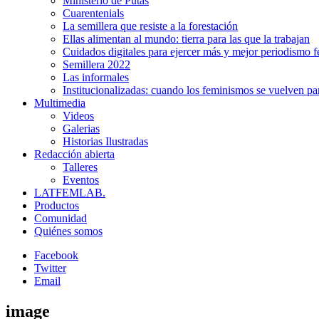
Ministerio de Putas
Cuarentenials
La semillera que resiste a la forestación
Ellas alimentan al mundo: tierra para las que la trabajan
Cuidados digitales para ejercer más y mejor periodismo f
Semillera 2022
Las informales
Institucionalizadas: cuando los feminismos se vuelven pa
Multimedia
Videos
Galerias
Historias Ilustradas
Redacción abierta
Talleres
Eventos
LATFEMLAB.
Productos
Comunidad
Quiénes somos
Facebook
Twitter
Email
image