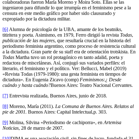
colaboradoras fueron María Moreno y Moira Soto. Ellas se las
ingeniaron para difundir lo que irrumpía en el feminismo pese a la
censura en este medio gráfico por haber sido clausurado y
expropiado por la dictadura militar.
[6]
Alumna de psicología de la UBA, amante de los beatniks,
titiritera y poeta. Asimismo, en 1979, Ferro dirigió la revista
Todas
,
publicación de las mujeres
, que resultaría crucial en la historia del
periodismo feminista argentino, como proceso de resistencia cultural
a la dictadura. Gran parte de su staff era de orientación trotskista. En
Todas
Martha tuvo un rol protagónico en tanto adalid, poeta y
redactora de misceláneas. Así, conjugó sus variados perfiles: el
literario, el feminismo y el político. Ver: Bellucci, Mabel (2019)
«Revista Todas (1979-1980): una gesta feminista en tiempos de
dictadura». En Eugenia Zicavo (comp)
Feminismos:¿ Desde
cuándo y hasta cuándo?
Buenos Aires: Teatro Nacional Cervantes.
[7]
Entrevista realizada, Buenos Aires, junio de 2018.
[8]
Moreno, María (2011).
La Comuna de Buenos Aires. Relatos al
pie de 2001.
Buenos Aires: Capital Intelectual,p. 303.
[9]
Molina, Silvina «Periodismo de cachiporra», en
Artemisa
Noticias
, 28 de marzo de 2007.
[10]
DIMA es una asociación civil, sin fines de lucro, fundada el 31