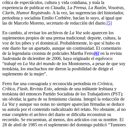
crítica de espectáculos, cultura y vida cotidiana, y traía la
experiencia de publicar en
Claudia, La Prensa
,
La Razón
,
Vosotras
,
Clarín
,
Humor Registrado
. A la vez, las sugerencias del historiador,
periodista y socialista Emilio Corbière, hacían lo suyo, al igual que
las de Marcelo Moreno, secretario de redacción del diario.
[5]
En cambio, al revisar los archivos de
La Voz
solo aparecen los
suplementos propios de una prensa tradicional: deporte, cultura, la
voz de los pibes y el dominical. Probablemente, lo que sí hubo en
este diario fue un apartado, aunque sin continuidad. El comentario
de la legendaria cronista de policiales Martha Ferro
[6]
en la revista
Sudestada
de diciembre de 2006, haya originado el equívoco:
“trabajé en
La Voz
del mundo
de los Montoneros, a pesar de que soy
trotskista, los muchachos me dieron la posibilidad de dirigir el
suplemento de la mujer”.
Ferro fue una consagrada y reconocida periodista en
Crónica
,
Crítica
,
Flash
,
Revista Esto,
además de una militante lesbiana y
trotskista del entonces Partido Socialista de los Trabajadores (PST);
sin olvidar, la garra de su feminismo clasista. Integró la redacción de
La Voz
y aunque sus notas no siempre aparecían firmadas se deduce
su autoría por el contenido radicalizado del relato. No obstante, al no
estar completo el archivo del diario se dificulta reconstruir su
recorrido. Se encuentran, al menos, dos artículos con su nombre. El
28 de abril de 1985 en el suplemento del domingo publicó “Tumores