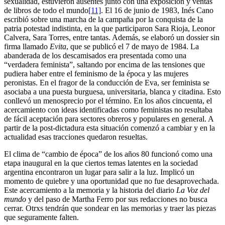
sexualidad, estuvieron ausentes junto con una exposición y ventas
de libros de todo el mundo
[11]
. El 16 de junio de 1983, Inés Cano
escribió sobre una marcha de la campaña por la conquista de la
patria potestad indistinta, en la que participaron Sara Rioja, Leonor
Calvera, Sara Torres, entre tantas. Además, se elaboró un dossier sin
firma llamado
Evita
, que se publicó el 7 de mayo de 1984. La
abanderada de los descamisados era presentada como una
“verdadera feminista”, saltando por encima de las tensiones que
pudiera haber entre el feminismo de la época y las mujeres
peronistas. En el fragor de la conducción de Eva, ser feminista se
asociaba a una puesta burguesa, universitaria, blanca y citadina. Esto
conllevó un menosprecio por el término. En los años cincuenta, el
acercamiento con ideas identificadas como feministas no resultaba
de fácil aceptación para sectores obreros y populares en general. A
partir de la post-dictadura esta situación comenzó a cambiar y en la
actualidad esas tracciones quedaron resueltas.
El clima de “cambio de época” de los años 80 funcionó como una
etapa inaugural en la que ciertos temas latentes en la sociedad
argentina encontraron un lugar para salir a la luz. Implicó un
momento de quiebre y una oportunidad que no fue desaprovechada.
Este acercamiento a la memoria y la historia del diario
La Voz del
mundo
y del paso de Martha Ferro por sus redacciones no busca
cerrar. Otrxs tendrán que sondear en las memorias y traer las piezas
que seguramente falten.