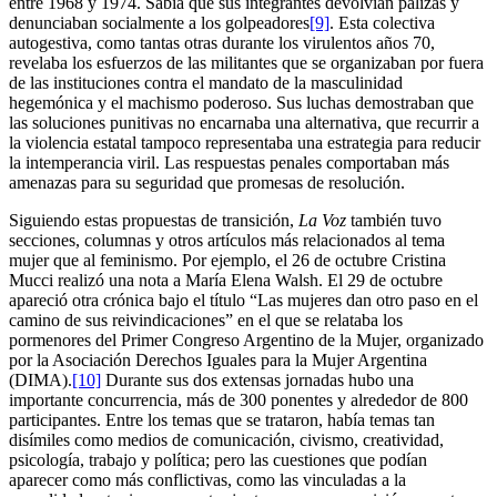
entre 1968 y 1974. Sabía que sus integrantes devolvían palizas y
denunciaban socialmente a los golpeadores
[9]
. Esta colectiva
autogestiva, como tantas otras durante los virulentos años 70,
revelaba los esfuerzos de las militantes que se organizaban por fuera
de las instituciones contra el mandato de la masculinidad
hegemónica y el machismo poderoso. Sus luchas demostraban que
las soluciones punitivas no encarnaba una alternativa, que recurrir a
la violencia estatal tampoco representaba una estrategia para reducir
la intemperancia viril. Las respuestas penales comportaban más
amenazas para su seguridad que promesas de resolución.
Siguiendo estas propuestas de transición,
La Voz
también tuvo
secciones, columnas y otros artículos más relacionados al tema
mujer que al feminismo. Por ejemplo, el 26 de octubre Cristina
Mucci realizó una nota a María Elena Walsh. El 29 de octubre
apareció otra crónica bajo el título “Las mujeres dan otro paso en el
camino de sus reivindicaciones” en el que se relataba los
pormenores del Primer Congreso Argentino de la Mujer, organizado
por la Asociación Derechos Iguales para la Mujer Argentina
(DIMA).
[10]
Durante sus dos extensas jornadas hubo una
importante concurrencia, más de 300 ponentes y alrededor de 800
participantes. Entre los temas que se trataron, había temas tan
disímiles como medios de comunicación, civismo, creatividad,
psicología, trabajo y política; pero las cuestiones que podían
aparecer como más conflictivas, como las vinculadas a la