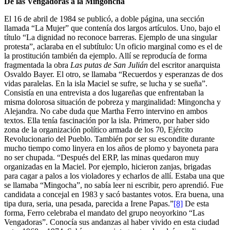
De las Vengadoras a la Mingoncha
El 16 de abril de 1984 se publicó, a doble página, una sección
llamada “La Mujer” que contenía dos largos artículos. Uno, bajo el
título “La dignidad no reconoce barreras. Ejemplo de una singular
protesta”, aclaraba en el subtítulo: Un oficio marginal como es el de
la prostitución también da ejemplo. Allí se reproducía de forma
fragmentada la obra
Las putas de San Julián
del escritor anarquista
Osvaldo Bayer. El otro, se llamaba “Recuerdos y esperanzas de dos
vidas paralelas. En la isla Maciel se sufre, se lucha y se sueña”.
Consistía en una entrevista a dos lugareñas que enfrentaban la
misma dolorosa situación de pobreza y marginalidad: Mingoncha y
Alejandra. No cabe duda que Martha Ferro intervino en ambos
textos. Ella tenía fascinación por la isla. Primero, por haber sido
zona de la organización político armada de los 70, Ejército
Revolucionario del Pueblo. También por ser su escondite durante
mucho tiempo como linyera en los años de plomo y bayoneta para
no ser chupada. “Después del ERP, las minas quedaron muy
organizadas en la Maciel. Por ejemplo, hicieron zanjas, brigadas
para cagar a palos a los violadores y echarlos de allí. Estaba una que
se llamaba “Mingocha”, no sabía leer ni escribir, pero aprendió. Fue
candidata a concejal en 1983 y sacó bastantes votos. Era buena, una
tipa dura, seria, una pesada, parecida a Irene Papas.”
[8]
De esta
forma, Ferro celebraba el mandato del grupo neoyorkino “Las
Vengadoras”. Conocía sus andanzas al haber vivido en esta ciudad