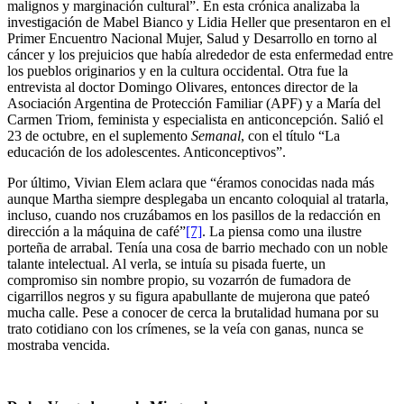
malignos y marginación cultural”. En esta crónica analizaba la
investigación de Mabel Bianco y Lidia Heller que presentaron en el
Primer Encuentro Nacional Mujer, Salud y Desarrollo en torno al
cáncer y los prejuicios que había alrededor de esta enfermedad entre
los pueblos originarios y en la cultura occidental. Otra fue la
entrevista al doctor Domingo Olivares, entonces director de la
Asociación Argentina de Protección Familiar (APF) y a María del
Carmen Triom, feminista y especialista en anticoncepción. Salió el
23 de octubre, en el suplemento
Semanal
, con el título “La
educación de los adolescentes. Anticonceptivos”.
Por último, Vivian Elem aclara que “éramos conocidas nada más
aunque Martha siempre desplegaba un encanto coloquial al tratarla,
incluso, cuando nos cruzábamos en los pasillos de la redacción en
dirección a la máquina de café”
[7]
. La piensa como una ilustre
porteña de arrabal. Tenía una cosa de barrio mechado con un noble
talante intelectual. Al verla, se intuía su pisada fuerte, un
compromiso sin nombre propio, su vozarrón de fumadora de
cigarrillos negros y su figura apabullante de mujerona que pateó
mucha calle. Pese a conocer de cerca la brutalidad humana por su
trato cotidiano con los crímenes, se la veía con ganas, nunca se
mostraba vencida.