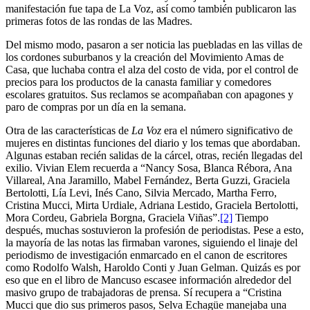
manifestación fue tapa de La Voz, así como también publicaron las
primeras fotos de las rondas de las Madres.
Del mismo modo, pasaron a ser noticia las puebladas en las villas de
los cordones suburbanos y la creación del Movimiento Amas de
Casa, que luchaba contra el alza del costo de vida, por el control de
precios para los productos de la canasta familiar y comedores
escolares gratuitos. Sus reclamos se acompañaban con apagones y
paro de compras por un día en la semana.
Otra de las características de
La Voz
era el número significativo de
mujeres en distintas funciones del diario y los temas que abordaban.
Algunas estaban recién salidas de la cárcel, otras, recién llegadas del
exilio. Vivian Elem recuerda a “Nancy Sosa, Blanca Rébora, Ana
Villareal, Ana Jaramillo, Mabel Fernández, Berta Guzzi, Graciela
Bertolotti, Lía Levi, Inés Cano, Silvia Mercado, Martha Ferro,
Cristina Mucci, Mirta Urdiale, Adriana Lestido, Graciela Bertolotti,
Mora Cordeu, Gabriela Borgna, Graciela Viñas”.
[2]
Tiempo
después, muchas sostuvieron la profesión de periodistas. Pese a esto,
la mayoría de las notas las firmaban varones, siguiendo el linaje del
periodismo de investigación enmarcado en el canon de escritores
como Rodolfo Walsh, Haroldo Conti y Juan Gelman. Quizás es por
eso que en el libro de Mancuso escasee información alrededor del
masivo grupo de trabajadoras de prensa. Sí recupera a “Cristina
Mucci que dio sus primeros pasos, Selva Echagüe manejaba una