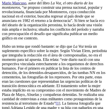
Mario Mancuso
, autor del libro
La Voz, el otro diario de los
montoneros
, “se propuso construir una prensa nacional, popular y
revolucionaria, financiada por Montoneros, cuya conducción
nacional en el exterior, buscaba regresar al país desde que se
anunciara en 1982 el retorno a la democracia”. Si bien se hacía eco
del ideario de la organización peronista, lo hacía desde una visión
más amplia e inclusiva; situaba los conflictos del período y narraba
con preocupación el desafío que significaba publicar un medio
gráfico en ese contexto.
Hubo un tema que rondó bastante: se dijo que
La Voz
tenía un
suplemento específico sobre la mujer. Según Vivian Elem, periodista
que integraba la redacción en el área de corresponsalías, no era el
momento para tal apuesta. Ella relata: “este diario nació con una
perspectiva vinculada estrechamente a los organismos de derechos
humanos. Fue el primero en publicar la lista de los centros de
detención, de los detenidos-desaparecidos, de las tumbas NN en los
cementerios, las fotografías de los represores. Por otra parte, estas
eran las cuestiones que representaban las urgencias políticas de la
transición democrática en adelante. El tratamiento sobre la mujer
estaba implícito en su compromiso con el movimiento de Madres de
Plaza de Mayo, Abuelas y compañeras detenidas. Se realizaba una
cantidad de entrevistas a estas militantes como protagonistas de la
resistencia al terrorismo de Estado”
[1]
. La famosa fotografía que
tomó Adriana Lestido de una madre y su hija con pañuelos en una