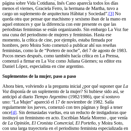
página sobre Vida Cotidiana, Inés Cano aparecía todos los días
menos el viernes, Graciela Ferro, la hermana de Martha, tuvo a
cargo un suplemento de arquitectura Hábitat y Sociedad”.
[3]
No
queda otra que pensar que machismo y sexismo iban de la mano en
aquel entonces y que la diferencia con este presente es que las
periodistas feministas se están organizando. Sin embargo La Voz fue
una cuna del periodismo de mujeres y feministas. Hasta ese
momento, la crítica de cine, por ejemplo, estaba firmada por
hombres, pero Moira Soto comenzó a publicar ahí sus reseñas
feministas, como la de “Portero de noche”, del 7 de agosto de 1983.
Pocos meses después, como también hacía crítica en La Prensa,
comenzó a firmar en La Voz como Juliana Güemes; su editor era
Daniel López, especialista en cine argentino.
Suplementos de la mujer, paso a paso
Ahora bien, volviendo a la pregunta inicial ¿por qué suponer que
La
Voz
disponía de un suplemento de la mujer? Si hubiese sido así, se
anticipó al diario
Tiempo Argentino
(1982/1986), que sí sostuvo
uno: “La Mujer” apareció el 17 de noviembre de 1982. Salía
regularmente los jueves, comenzó con tres páginas y llegó a tener
once
[4]
. Sin demasiadas vueltas, era un reducto de instigadoras que
instituyó un feminismo en acto. Escribían María Moreno , que venía
de
La Opinión
,
El Cronista Comercial
,
El Porteño
, y Moira Soto,
con una larga trayectoria en el periodismo feminista especializada en