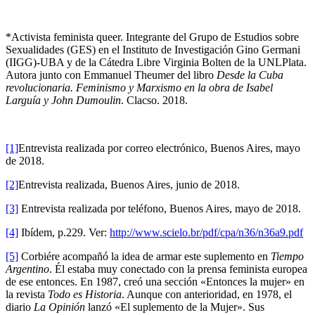
*Activista feminista queer. Integrante del Grupo de Estudios sobre
Sexualidades (GES) en el Instituto de Investigación Gino Germani
(IIGG)-UBA y de la Cátedra Libre Virginia Bolten de la UNLPlata.
Autora junto con Emmanuel Theumer del libro
Desde la Cuba
revolucionaria. Feminismo y Marxismo en la obra de Isabel
Larguía y John Dumoulin
. Clacso. 2018.
[1]
Entrevista realizada por correo electrónico, Buenos Aires, mayo
de 2018.
[2]
Entrevista realizada, Buenos Aires, junio de 2018.
[3]
Entrevista realizada por teléfono, Buenos Aires, mayo de 2018.
[4]
Ibídem, p.229. Ver:
http://www.scielo.br/pdf/cpa/n36/n36a9.pdf
[5]
Corbiére acompañó la idea de armar este suplemento en
Tiempo
Argentino
. Él estaba muy conectado con la prensa feminista europea
de ese entonces. En 1987, creó una sección «Entonces la mujer» en
la revista
Todo es Historia
. Aunque con anterioridad, en 1978, el
diario
La Opinión
lanzó «El suplemento de la Mujer». Sus