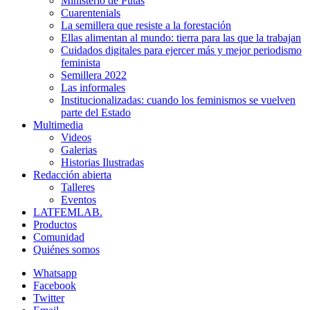
Ministerio de Putas
Cuarentenials
La semillera que resiste a la forestación
Ellas alimentan al mundo: tierra para las que la trabajan
Cuidados digitales para ejercer más y mejor periodismo
feminista
Semillera 2022
Las informales
Institucionalizadas: cuando los feminismos se vuelven
parte del Estado
Multimedia
Videos
Galerias
Historias Ilustradas
Redacción abierta
Talleres
Eventos
LATFEMLAB.
Productos
Comunidad
Quiénes somos
Whatsapp
Facebook
Twitter