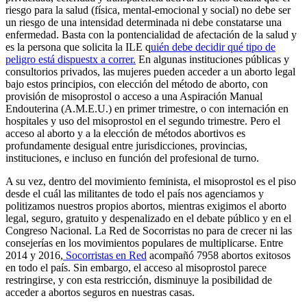
riesgo para la salud (física, mental-emocional y social) no debe ser
un riesgo de una intensidad determinada ni debe constatarse una
enfermedad. Basta con la pontencialidad de afectación de la salud y
es la persona que solicita la ILE q
uién debe decidir qué tipo de
peligro está dispuestx a correr.
En algunas instituciones públicas y
consultorios privados, las mujeres pueden acceder a un aborto legal
bajo estos principios, con elección del método de aborto, con
provisión de misoprostol o acceso a una Aspiración Manual
Endouterina (A.M.E.U.) en primer trimestre, o con internación en
hospitales y uso del misoprostol en el segundo trimestre. Pero el
acceso al aborto y a la elección de métodos abortivos es
profundamente desigual entre jurisdicciones, provincias,
instituciones, e incluso en función del profesional de turno.
A su vez, dentro del movimiento feminista, el misoprostol es el piso
desde el cuál las militantes de todo el país nos agenciamos y
politizamos nuestros propios abortos, mientras exigimos el aborto
legal, seguro, gratuito y despenalizado en el debate público y en el
Congreso Nacional. La Red de Socorristas no para de crecer ni las
consejerías en los movimientos populares de multiplicarse. Entre
2014 y 2016,
Socorristas en Red
acompañó 7958 abortos exitosos
en todo el país. Sin embargo, el acceso al misoprostol parece
restringirse, y con esta restricción, disminuye la posibilidad de
acceder a abortos seguros en nuestras casas.