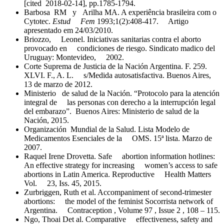
[cited 2018-02-14], pp.1785-1794.
Barbosa RM y Arilha MA. A experiência brasileira com o
Cytotec.
Estud
Fem
1993;1(2):408-417. Artigo
apresentado em 24/03/2010.
Briozzo, Leonel. Iniciativas sanitarias contra el aborto
provocado en condiciones de riesgo. Sindicato madico del
Uruguay: Montevideo, 2002.
Corte Suprema de Justicia de la Nación Argentina. F. 259.
XLVI. F., A. L. s/Medida autosatisfactiva. Buenos Aires,
13 de marzo de 2012.
Ministerio de salud de la Nación. “Protocolo para la atención
integral de las personas con derecho a la interrupción legal
del embarazo”. Buenos Aires: Ministerio de salud de la
Nación, 2015.
Organización Mundial de la Salud. Lista Modelo de
Medicamentos Esenciales de la OMS. 15ª lista. Marzo de
2007.
Raquel Irene Drovetta. Safe abortion information hotlines:
An effective strategy for increasing women’s access to safe
abortions in Latin America. Reproductive Health Matters
Vol. 23, Iss. 45, 2015.
Zurbriggen, Ruth et al. Accompaniment of second-trimester
abortions: the model of the feminist Socorrista network of
Argentina. Contraception , Volume 97 , Issue 2 , 108 – 115.
Ngo, Thoai Det al. Comparative effectiveness, safety and