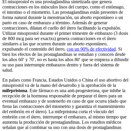
El misoprostol es una prostaglandina sintetizada que genera
contracciones en los músculos lisos del cuerpo, como el estómago,
el intestino o el miometrio. Las prostaglandinas están presentes de
forma natural durante la menstruación, un aborto espontáneo o un
parto en caso de embarazo a término. Además de generar
contracciones, dilatan el cuello del útero facilitando la expulsión.
Utilizar misoprostol durante el primer trimestre de embarazo (3 dosis
de 800 mcg para ser exactxs) genera contracciones en el útero
similares a las que ocurren durante un aborto espontáneo,
expulsando el contenido del útero,
con un 90% de efectividad
. Si
bien los efectos de las prostaglandinas se estudian y conocen desde
los años 60′ y 70′, no es hasta los años 80′ que se empieza a difundir
su uso para interrumpir embarazos dentro y fuera del sistema de
salud.
En países como Francia, Estados Unidos o China el uso abortivo del
misoprostol va de la mano del desarrollo y la aprobación de la
mifepristona
. Este fármaco es una anti-progesterona, que inhibe la
recepción de la hormona responsable de preparar el útero para un
eventual embarazo y de sostenerlo en caso de que ocurra (dado que
frena las contracciones del miometrio y garantiza el mantenimiento
del embrión en el útero). La mifepristona corta el vínculo del
embrión con el útero, interrumpe el embarazo, al mismo tiempo que
aumenta la producción de prostaglandinas. Los estudios médicos
señalan que al combinar su uso con una dosis de prostaglandinas