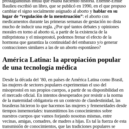
prostaglandinas intuía que estaba haciendo historia. Étienne-Émile
Baulieu escribió un libro, que se publicó en 1990, en el que propuso
cambiar el signo socialmente asignado al aborto y
hablar en su
lugar de “regulación de la menstruación”
: el aborto con
medicamentos durante las primeras semanas de gestación no dista
mucho de inducir una regla. ¿Por qué tantos debates y opiniones
morales en torno al aborto si, a partir de la existencia de la
mifepristona y el misoprostol, podemos frenar el efecto de la
hormona que garantiza la continuidad del embarazo y/o generar
contracciones similares a las de un aborto espontáneo?
América Latina: la apropiación popular
de una tecnología médica
Desde la década del ’80, en países de América Latina como Brasil,
las mujeres de sectores populares experimentan el uso del
misoprostol en sus propios cuerpos, a partir de su disponibilidad en
el mercado oficial. En intentos desesperados por resistir a la norma
de la maternidad obligatoria en un contexto de clandestinidad, las
brasileras hicieron lo que hacemos las mujeres y femeneidades desde
tiempos inmemoriales: transmitirnos los conocimientos sobre
nuestros cuerpos que vamos forjando nosotras mismas, entre
vecinas, amigas, comadres, de madres a hijas. Es tal la fuerza de esta
transmisión de conocimientos, que las tradiciones populares se