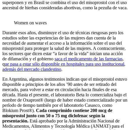
superponen y en Brasil se combina el uso del misoprostol con el uso
ancestral de hierbas consideradas abortivas, como la pezuña de vaca.
Women on waves
Durante esos años, disminuye el uso de técnicas riesgosas pero los
estudios sobre las experiencias de las mujeres dan cuenta de la
necesidad de aumentar el acceso a la información sobre el uso del
misoprostol para proteger la salud de las mujeres. A contracorriente,
los sectores que dicen estar “a favor de la vida” inician una acción
de difamación y el gobierno
saca el medicamento de las farmacias
,
q
ue pasa a estar sólo disponible en hospitales para uso institucional
,
además del mercado clandestino
.
En Argentina, algunos testimonios indican que el misoprostol estuvo
disponible a principios de los años ’90 antes de ser retirado del
mercado, para volver a estar en circulación hacia finales de esa
década. Hasta el presente, el laboratorio Beta lo comercializa bajo el
nombre de Oxaprost® (luego de haber estado comercializado por un
período de tiempo también por el laboratorio Casasco, como
Blokium Prost®).
Cada comprimido contiene 200 mcg de
misoprostol junto con 50 o 75 mg diclofenac según la
presentación.
Está aprobado por la Administración Nacional de
Medicamentos, Alimentos y Tecnología Médica (ANMAT) para el