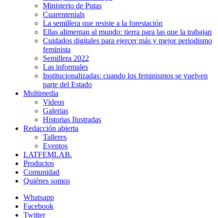
Ministerio de Putas
Cuarentenials
La semillera que resiste a la forestación
Ellas alimentan al mundo: tierra para las que la trabajan
Cuidados digitales para ejercer más y mejor periodismo
feminista
Semillera 2022
Las informales
Institucionalizadas: cuando los feminismos se vuelven
parte del Estado
Multimedia
Videos
Galerias
Historias Ilustradas
Redacción abierta
Talleres
Eventos
LATFEMLAB.
Productos
Comunidad
Quiénes somos
Whatsapp
Facebook
Twitter