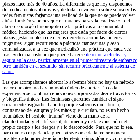
plazos hace más de 40 años. La diferencia es que hoy disponemos
de medicamentos abortivos y de toda la evidencia sobre su uso y las
redes feministas forjamos una realidad de la que no se puede volver
atrás. También sabemos que en muchos países la legalización del
aborto le otorgó el monopolio de las prácticas a la comunidad
médica, haciendo que las mujeres que están por fuera de ciertos
plazos gestacionales o de ciertos derechos -como las mujeres
migrantes- sigan recurriendo a prácticas clandestinas y sean
criminalizadas, a la vez que medicalizó una práctica que cada vez
más evidencia sostiene que puede hacerse
de manera efectiva y
segura en la casa
,
particularmente en el primer trimestre de embarazo
pero también en el segundo,
sin recurrir prácticamente al sistema de
salud.
Las que acompañamos abortos lo sabemos bien: no hay un método
mejor que otro, no hay un modo único de abortar. En cada
experiencia se combinan emociones corporizadas desde trayectorias
y biografías únicas. Las feministas queremos cambiar el signo
socialmente asignado al aborto porque sabemos que abortar, a
contramano del estigma y los mitos que circulan, no es un hecho
traumático. El posible “trauma” viene de la mano de la
clandestinidad y el tabú social, del miedo y de la exposición del
propio cuerpo a los riesgos y a lo desconocido. Para que no lo sea,
para que esa experiencia pueda atravesarse de la mejor manera
posible, cada mujer debería poder elegir cómo, dónde y con quién