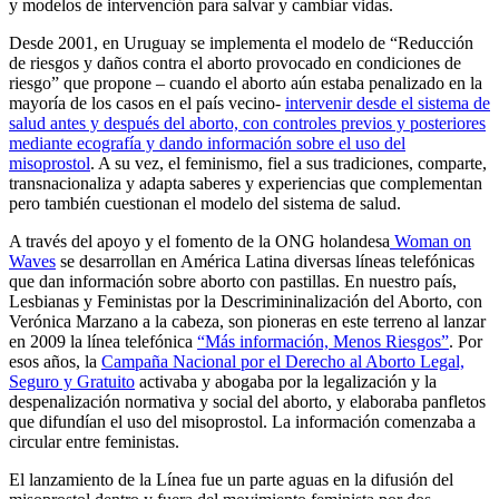
y modelos de intervención para salvar y cambiar vidas.
Desde 2001, en Uruguay se implementa el modelo de “Reducción
de riesgos y daños contra el aborto provocado en condiciones de
riesgo” que propone – cuando el aborto aún estaba penalizado en la
mayoría de los casos en el país vecino-
intervenir desde el sistema de
salud antes y después del aborto, con controles previos y posteriores
mediante ecografía y dando información sobre el uso del
misoprostol
. A su vez, el feminismo, fiel a sus tradiciones, comparte,
transnacionaliza y adapta saberes y experiencias que complementan
pero también cuestionan el modelo del sistema de salud.
A través del apoyo y el fomento de la ONG holandesa
Woman on
Waves
se desarrollan en América Latina diversas líneas telefónicas
que dan información sobre aborto con pastillas. En nuestro país,
Lesbianas y Feministas por la Descrimininalización del Aborto, con
Verónica Marzano a la cabeza, son pioneras en este terreno al lanzar
en 2009 la línea telefónica
“Más información, Menos Riesgos”
. Por
esos años, la
Campaña Nacional por el Derecho al Aborto Legal,
Seguro y Gratuito
activaba y abogaba por la legalización y la
despenalización normativa y social del aborto, y elaboraba panfletos
que difundían el uso del misoprostol. La información comenzaba a
circular entre feministas.
El lanzamiento de la Línea fue un parte aguas en la difusión del