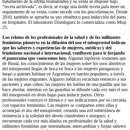
tratamiento de la artritis reumatoidea y su venta se dispone bajo
“receta archivada”, es decir, se exige una doble receta para tener un
seguimiento de su venta, como sucede con los psicofármacos. Desde
2010, también se aprueba su uso obstétrico para inducción del parto
en hospitales. El laboratorio Domínguez lo comercializa como Misp
25.
Los relatos de lxs profesionales de la salud y de lxs militantes
feministas pionerxs en la difusión del uso el misoprostol indican
que los saberes y experiencias de mujeres, médicxs y del
feminismo nacional e internacional, confluyen para ir forjando
el panorama que conocemos hoy.
Algunas hipótesis sostienen que
de Brasil, los conocimientos de las mujeres sobre los usos abortivos
del misoprostol llegan de boca en boca a las mujeres paraguayas y
luego a quienes habitan en Argentina en barrios populares, a través
de las mujeres migrantes. Algunxs médicxs escuchan entonces a sus
pacientes y atan cabos: las mujeres les hablan de una pastilla que las
hace abortar, mientras en las guardias se difunde cada vez más el uso
del misoprostol en dosis bajas para inducir partos. Otrxs
profesionales conocen el fármaco y sus indicaciones por su cercanía
con espacios feministas. Las mujeres se comparten entre ellas y
aconsejan el uso del misoprostol, creando una red subterránea de
resistencia a la soledad del aborto clandestino e inseguro, y
encuentran cada vez más aliadxs en profesionales de la salud y
militantes feministas que sistematizan, intercambian y forjan saberes