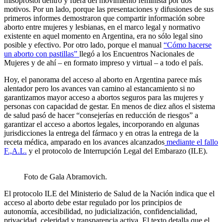
misoprostol dentro y fuera del movimiento feminista por dos
motivos. Por un lado, porque las presentaciones y difusiones de sus
primeros informes demostraron que compartir información sobre
aborto entre mujeres y lesbianas, en el marco legal y normativo
existente en aquel momento en Argentina, era no sólo legal sino
posible y efectivo. Por otro lado, porque el manual
“Cómo hacerse
un aborto con pastillas”
llegó a los Encuentros Nacionales de
Mujeres y de ahí – en formato impreso y virtual – a todo el país.
Hoy, el panorama del acceso al aborto en Argentina parece más
alentador pero los avances van camino al estancamiento si no
garantizamos mayor acceso a abortos seguros para las mujeres y
personas con capacidad de gestar. En menos de diez años el sistema
de salud pasó de hacer “consejerías en reducción de riesgos” a
garantizar el acceso a abortos legales, incorporando en algunas
jurisdicciones la entrega del fármaco y en otras la entrega de la
receta médica, amparado en los avances alcanzados
mediante el fallo
F.,A.L.
y el protocolo de Interrupción Legal del Embarazo (ILE).
Foto de Gala Abramovich.
El protocolo ILE del Ministerio de Salud de la Nación indica que el
acceso al aborto debe estar regulado por los principios de
autonomía, accesibilidad, no judicialización, confidencialidad,
privacidad, celeridad y transparencia activa. El texto detalla que el