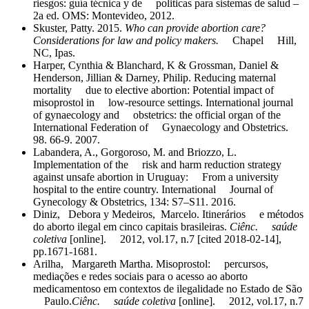
riesgos: guía técnica y de politicas para sistemas de salud –
2a ed. OMS: Montevideo, 2012.
Skuster, Patty. 2015.
Who
can provide abortion care?
Considerations for law and policy makers.
Chapel Hill,
NC, Ipas.
Harper, Cynthia & Blanchard, K & Grossman, Daniel &
Henderson, Jillian & Darney, Philip. Reducing maternal
mortality due to elective abortion: Potential impact of
misoprostol in low-resource settings. International journal
of gynaecology and obstetrics: the official organ of the
International Federation of Gynaecology and Obstetrics.
98. 66-9. 2007.
Labandera, A., Gorgoroso, M. and Briozzo, L.
Implementation of the risk and harm reduction strategy
against unsafe abortion in Uruguay: From a university
hospital to the entire country. International Journal of
Gynecology & Obstetrics, 134: S7–S11. 2016.
Diniz, Debora y Medeiros, Marcelo. Itinerários e métodos
do aborto ilegal em cinco capitais brasileiras.
Ciênc.
saúde
coletiva
[online]. 2012, vol.17, n.7 [cited 2018-02-14],
pp.1671-1681.
Arilha, Margareth Martha. Misoprostol: percursos,
mediações e redes sociais para o acesso ao aborto
medicamentoso em contextos de ilegalidade no Estado de São
Paulo.
Ciênc.
saúde coletiva
[online]. 2012, vol.17, n.7