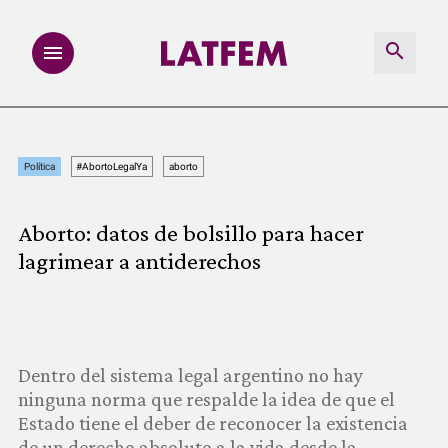
NOTAS
Política
#AbortoLegalYa
aborto
INVESTIGACIONES
Aborto: datos de bolsillo para hacer
MULTIMEDIA
lagrimear a antiderechos
REDACCIÓN ABIERTA
LATFEMLAB.
Dentro del sistema legal argentino no hay
ninguna norma que respalde la idea de que el
PRODUCTOS
Estado tiene el deber de reconocer la existencia
de un derecho absoluto a la vida desde la