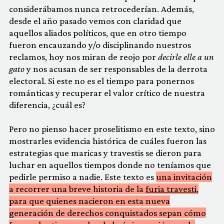
considerábamos nunca retrocederían. Además,
desde el año pasado vemos con claridad que
aquellos aliados políticos, que en otro tiempo
fueron encauzando y/o disciplinando nuestros
reclamos, hoy nos miran de reojo por
decirle elle a un
gato
y nos acusan de ser responsables de la derrota
electoral. Si este no es el tiempo para ponernos
románticas y recuperar el valor crítico de nuestra
diferencia, ¿cuál es?
Pero no pienso hacer proselitismo en este texto, sino
mostrarles evidencia histórica de cuáles fueron las
estrategias que maricas y travestis se dieron para
luchar en aquellos tiempos donde no teníamos que
pedirle permiso a nadie. Este texto es
una invitación
a recorrer una breve historia de la
furia travesti
,
para que quienes nacieron en esta nueva
generación de derechos conquistados sepan cómo