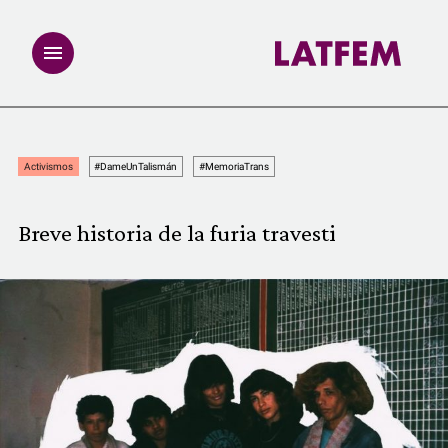
NOTAS
Activismos
#DameUnTalismán
#MemoriaTrans
INVESTIGACIONES
Breve historia de la furia travesti
MULTIMEDIA
REDACCIÓN ABIERTA
LATFEMLAB.
PRODUCTOS