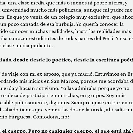
dia, una clase media que más o menos ni pobre ni rica, y
na universidad mucho más politizada, aunque mi padre me
ca. Es que yo venía de un colegio muy exclusivo, que ahor
 un poco cansada de esa burbuja. Yo quería conocer la
rido conocer muchas realidades, hasta las realidades más
iba conocer estudiantes de todas partes del Perú. Y eso es
e clase media pudiente.
 dada desde desde lo poético, desde la escritura poét
alí de viaje con mi ex esposo, que ya murió. Estuvimos en E
recordando mis inicios en San Marcos, porque me acordaba 
quierda y hacían activismo. Yo las admiraba porque yo no
uraleza de participar en marchas, en grupos. Soy más
ociable políticamente, digamos. Siempre quise entrar en u
sábado tienes que venir a las dos de la tarde, ahí salía mi
ueño burguesa. Comodona, no?
 el cuerpo. Pero no cualquier cuerpo, el que está ahí e