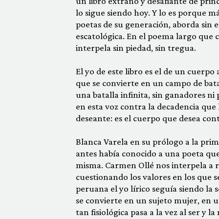
un libro extraño y desafiante de princ
lo sigue siendo hoy. Y lo es porque m
poetas de su generación, aborda sin 
escatológica. En el poema largo que 
interpela sin piedad, sin tregua.
El yo de este libro es el de un cuerp
que se convierte en un campo de batal
una batalla infinita, sin ganadores n
en esta voz contra la decadencia que 
deseante: es el cuerpo que desea cont
Blanca Varela en su prólogo a la pri
antes había conocido a una poeta que
misma. Carmen Ollé nos interpela a re
cuestionando los valores en los que 
peruana el yo lírico seguía siendo la
se convierte en un sujeto mujer, en u
tan fisiológica pasa a la vez al ser y la