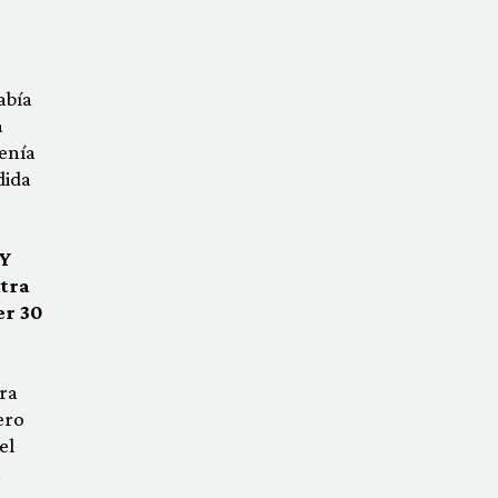
abía
a
tenía
dida
 Y
ntra
er 30
tra
ero
el
a