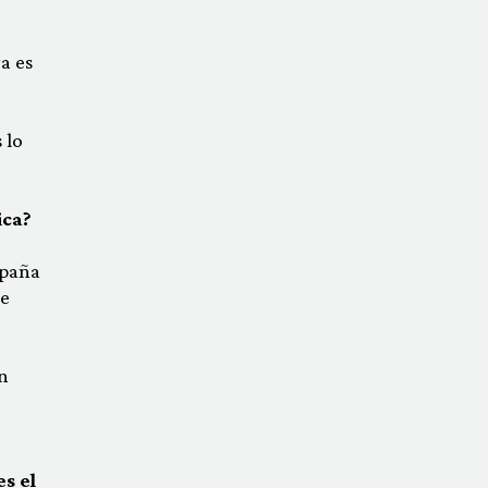
a es
 lo
ica?
spaña
de
n
s el