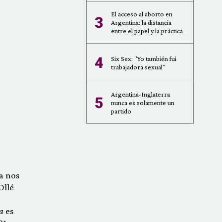
El acceso al aborto en
3
Argentina: la distancia
entre el papel y la práctica
4
Six Sex: "Yo también fui
trabajadora sexual"
Argentina-Inglaterra
5
nunca es solamente un
partido
a nos
Ollé
a
es