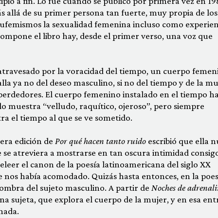
ipio a fin. Lo fue cuando se publicó por primera vez en 19
ás allá de su primer persona tan fuerte, muy propia de los
eufemismos la sexualidad femenina incluso como experien
compone el libro hay, desde el primer verso, una voz que
o atravesado por la voracidad del tiempo, un cuerpo femen
la ya no del deseo masculino, si no del tiempo y de la mu
i perdedores. El cuerpo femenino instalado en el tiempo h
lo muestra “velludo, raquítico, ojeroso”, pero siempre
ra el tiempo al que se ve sometido.
mera edición de
Por qué hacen tanto ruido
escribió que ella 
 se atreviera a mostrarse en tan oscura intimidad consig
leer el canon de la poesía latinoamericana del siglo XX
se nos había acomodado. Quizás hasta entonces, en la poes
 sombra del sujeto masculino. A partir de
Noches de adrenali
na sujeta, que explora el cuerpo de la mujer, y en esa en
 nada.