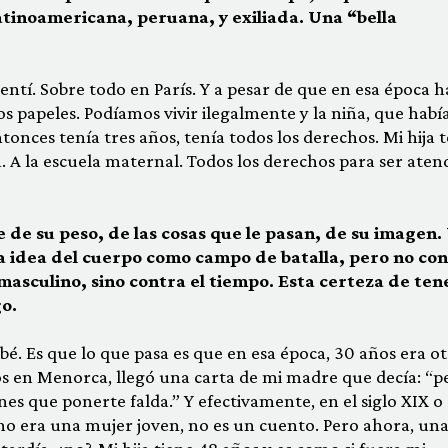
tinoamericana, peruana, y exiliada. Una “bella
 sentí. Sobre todo en París. Y a pesar de que en esa época h
os papeles. Podíamos vivir ilegalmente y la niña, que habí
tonces tenía tres años, tenía todos los derechos. Mi hija 
a. A la escuela maternal. Todos los derechos para ser aten
de su peso, de las cosas que le pasan, de su imagen.
a idea del cuerpo como campo de batalla, pero no co
 masculino, sino contra el tiempo. Esta certeza de ten
o.
bebé. Es que lo que pasa es que en esa época, 30 años era o
 en Menorca, llegó una carta de mi madre que decía: “p
nes que ponerte falda.” Y efectivamente, en el siglo XIX o 
 no era una mujer joven, no es un cuento. Pero ahora, un