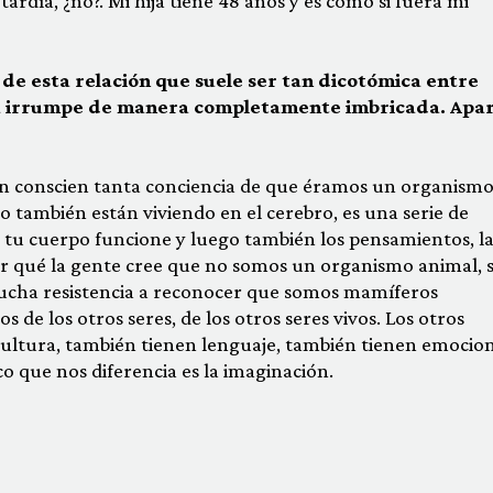
ardía, ¿no?. Mi hija tiene 48 años y es como si fuera mi
 de esta relación que suele ser tan dicotómica entre
ía irrumpe de manera completamente imbricada. Apa
an conscien tanta conciencia de que éramos un organism
 también están viviendo en el cerebro, es una serie de
tu cuerpo funcione y luego también los pensamientos, la
or qué la gente cree que no somos un organismo animal, 
ucha resistencia a reconocer que somos mamíferos
s de los otros seres, de los otros seres vivos. Los otros
cultura, también tienen lenguaje, también tienen emocion
o que nos diferencia es la imaginación.