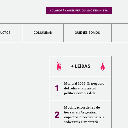
COLABORÁ CON EL PERIODISMO FEMINISTA
DUCTOS
COMUNIDAD
QUIÉNES SOMOS
+ LEÍDAS
Mundial 2026: El negocio
1
del odio y la amistad
política como salida
Modificación de ley de
2
tierras en Argentina:
impactos directos para la
soberanía alimentaria