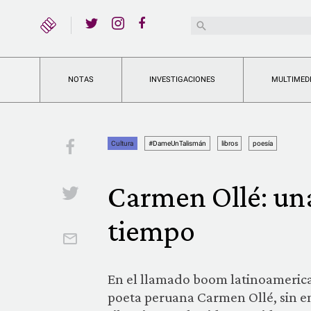
YouTube
Buscar:
Twitter
Instagram
Facebook
NOTAS
INVESTIGACIONES
MULTIMED
Facebook
Cultura
#DameUnTalismán
libros
poesía
Carmen Ollé: una
Twitter
tiempo
Email
En el llamado boom latinoamerican
poeta peruana Carmen Ollé, sin e