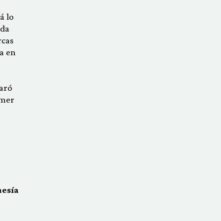
á lo
rda
rcas
ia en
paró
imer
uesía