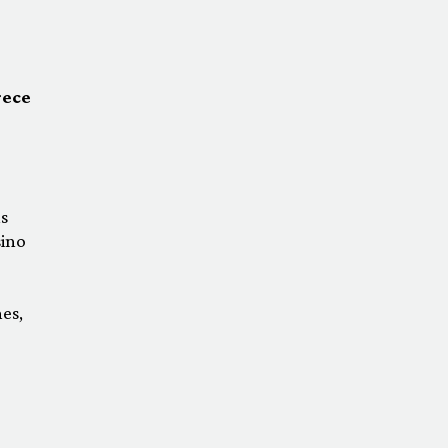
rece
o
s
sino
es,