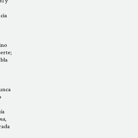
81 y
cia
ino
erte;
abla
nunca
o
ía
na,
trada