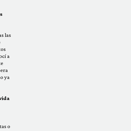
s
s las
e
tos
ocí a
te
 era
o ya
 vida
tas o