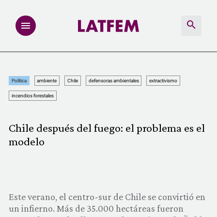
NOTAS
Política
ambiente
Chile
defensoras ambientales
extractivismo
INVESTIGACIONES
incendios forestales
MULTIMEDIA
Chile después del fuego: el problema es el
modelo
REDACCIÓN ABIERTA
LATFEMLAB.
PRODUCTOS
Este verano, el centro-sur de Chile se convirtió en
un infierno. Más de 35.000 hectáreas fueron