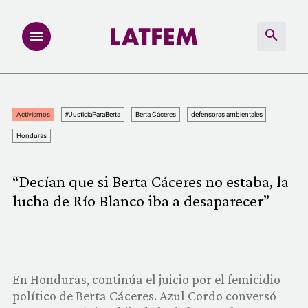
NOTAS
Activismos
#JusticiaParaBerta
Berta Cáceres
defensoras ambientales
INVESTIGACIONES
Honduras
MULTIMEDIA
“Decían que si Berta Cáceres no estaba, la
lucha de Río Blanco iba a desaparecer”
REDACCIÓN ABIERTA
LATFEMLAB.
PRODUCTOS
En Honduras, continúa el juicio por el femicidio
político de Berta Cáceres. Azul Cordo conversó