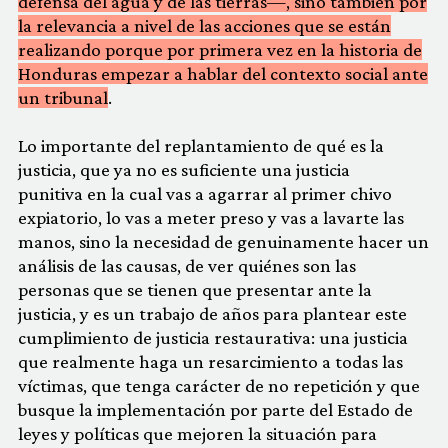
defensa del agua y de las tierras—, sino también por
la relevancia a nivel de las acciones que se están
realizando porque por primera vez en la historia de
Honduras empezar a hablar del contexto social ante
un tribunal
.
Lo importante del replantamiento de qué es la
justicia, que ya no es suficiente una justicia
punitiva en la cual vas a agarrar al primer chivo
expiatorio, lo vas a meter preso y vas a lavarte las
manos, sino la necesidad de genuinamente hacer un
análisis de las causas, de ver quiénes son las
personas que se tienen que presentar ante la
justicia, y es un trabajo de años para plantear este
cumplimiento de justicia restaurativa: una justicia
que realmente haga un resarcimiento a todas las
víctimas, que tenga carácter de no repetición y que
busque la implementación por parte del Estado de
leyes y políticas que mejoren la situación para