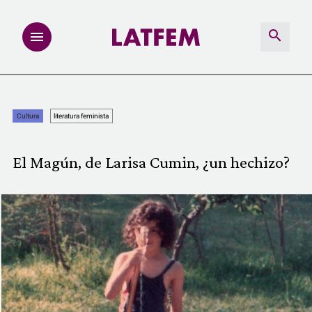
NOTAS
Cultura
literatura feminista
INVESTIGACIONES
El Magún, de Larisa Cumin, ¿un hechizo?
MULTIMEDIA
REDACCIÓN ABIERTA
LATFEMLAB.
PRODUCTOS