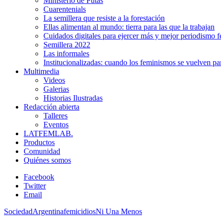
Ministerio de Putas
Cuarentenials
La semillera que resiste a la forestación
Ellas alimentan al mundo: tierra para las que la trabajan
Cuidados digitales para ejercer más y mejor periodismo f
Semillera 2022
Las informales
Institucionalizadas: cuando los feminismos se vuelven pa
Multimedia
Videos
Galerias
Historias Ilustradas
Redacción abierta
Talleres
Eventos
LATFEMLAB.
Productos
Comunidad
Quiénes somos
Facebook
Twitter
Email
Sociedad
Argentina
femicidios
Ni Una Menos