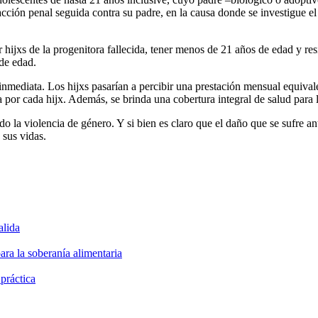
cción penal seguida contra su padre, en la causa donde se investigue el
er hijxs de la progenitora fallecida, tener menos de 21 años de edad y re
 de edad.
inmediata. Los hijxs pasarían a percibir una prestación mensual equiva
a por cada hijx. Además, se brinda una cobertura integral de salud par
 la violencia de género. Y si bien es claro que el daño que se sufre ant
 sus vidas.
alida
ara la soberanía alimentaria
 práctica