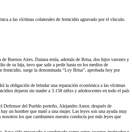
ca a las víctimas colaterales de femicidio agravado por el vínculo.
a de Buenos Aires. Daiana tenía, además de Brisa, dos hijos varones y
 de su hija, tuvo que salir a pedir hasta en los medios de
de un femicidio, surge la denominada “Ley Brisa”, aprobada hoy por
rá la obligación de brindar una reparación económica a las víctimas
icidios dejaron sin madre a 3.158 niñxs y adolescentes en todo el país
 el Defensor del Pueblo porteño, Alejandro Amor, después de
que hay un hombre que mató a una mujer. Las leyes son una ayuda muy
os nosotros los que cambiamos nuestra conducta por más leyes que
vo- haya sido procesado o condenado como autor, coautor, instigador o