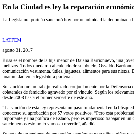
En la Ciudad es ley la reparación económic
La Legislatura porteña sancionó hoy por unanimidad la denominada Ley
LATFEM
agosto 31, 2017
Brisa es el nombre de la hija menor de Daiana Barrionuevo, una joven
mellizos. Todos quedaron al cuidado de su abuelo, Osvaldo Barrionuevo
comunicación vestimenta, útiles, juguetes, alimentos para sus nietxs. 
unanimidad en la legislatura porteña .
Su sanción fue un trabajo realizado conjuntamente por la Defensoría d
colaterales de femicidio agravado por el vínculo. Según los relevamie
desde 2008 hasta el primer semestre de este año.
“La sanción de esta ley representa un paso fundamental en la búsqued
conocerse su aprobación por 57 votos positivos. “Pero esta problemá
importante y una política de Estado, pero es imperioso trabajar en u
sancionemos esto no lo vamos a revertir”, añadió.
Se trata de un régimen de reparación económica para niños, niñas y a