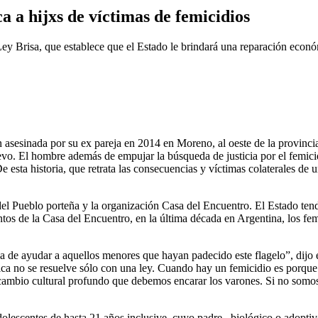
a a hijxs de víctimas de femicidios
 Brisa, que establece que el Estado le brindará una reparación económi
 asesinada por su ex pareja en 2014 en Moreno, al oeste de la provinci
. El hombre además de empujar la búsqueda de justicia por el femicidio
De esta historia, que retrata las consecuencias y víctimas colaterales 
el Pueblo porteña y la organización Casa del Encuentro. El Estado tend
ntos de la Casa del Encuentro, en la última década en Argentina, los fem
a de ayudar a aquellos menores que hayan padecido este flagelo”, dijo
tica no se resuelve sólo con una ley. Cuando hay un femicidio es por
n cambio cultural profundo que debemos encarar los varones. Si no som
dolescentes de hasta 21 años inclusive, cuyo padre –biológico o adopti