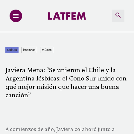
NOTAS
Cultura
lesbianas
música
INVESTIGACIONES
Javiera Mena: “Se unieron el Chile y la
MULTIMEDIA
Argentina lésbicas: el Cono Sur unido con
qué mejor misión que hacer una buena
REDACCIÓN ABIERTA
canción”
LATFEMLAB.
PRODUCTOS
A comienzos de año, Javiera colaboró junto a