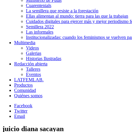
Ministerio de Putas
Cuarentenials
La semillera que resiste a la forestación
Ellas alimentan al mundo: tierra para las que la trabajan
Cuidados digitales para ejercer más y mejor periodismo f
Semillera 2022
Las informales
Institucionalizadas: cuando los feminismos se vuelven pa
Multimedia
Videos
Galerias
Historias Ilustradas
Redacción abierta
Talleres
Eventos
LATFEMLAB.
Productos
Comunidad
Quiénes somos
Facebook
Twitter
Email
juicio diana sacayan