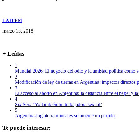
LATFEM
marzo 13, 2018
+ Leídas
1
Mundial 2026: El negocio del odio y la amistad política como s
2
Modificación de ley de tierras en Argentina: impactos directos p
3
El acceso al aborto en Argentina: la distancia entre el papel y la
4
Six Sex: "Yo también fui trabajadora sexual"
5
Argentina-Inglaterra nunca es solamente un partido
Te puede interesar: