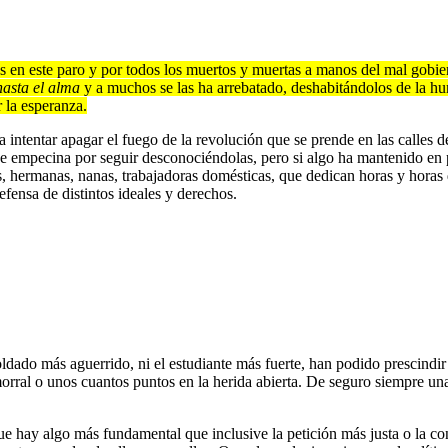
 en este paro y por todos los muertos y muertas a manos del mal gobiern
asta el alma
y a muchos se las ha arrebatado, deshabitándolos de la hu
r la esperanza.
a intentar apagar el fuego de la revolución que se prende en las calles de
 se empecina por seguir desconociéndolas, pero si algo ha mantenido en 
as, hermanas, nanas, trabajadoras domésticas, que dedican horas y horas d
efensa de distintos ideales y derechos.
soldado más aguerrido, ni el estudiante más fuerte, han podido prescindi
rral o unos cuantos puntos en la herida abierta. De seguro siempre una
e hay algo más fundamental que inclusive la petición más justa o la co