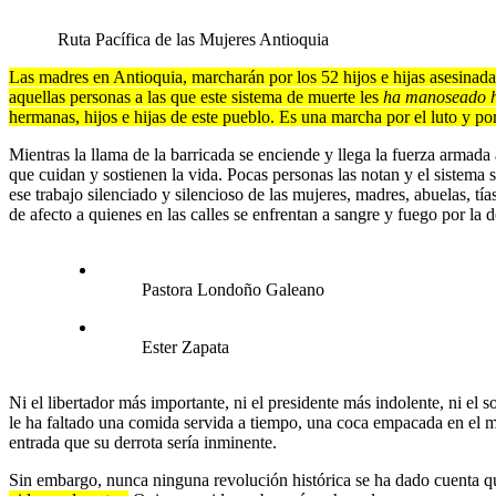
Ruta Pacífica de las Mujeres Antioquia
Las madres en Antioquia, marcharán por los 52 hijos e hijas asesinadas
aquellas personas a las que este sistema de muerte les
ha manoseado h
hermanas, hijos e hijas de este pueblo. Es una marcha por el luto y po
Mientras la llama de la barricada se enciende y llega la fuerza armada 
que cuidan y sostienen la vida. Pocas personas las notan y el sistema
ese trabajo silenciado y silencioso de las mujeres, madres, abuelas, tí
de afecto a quienes en las calles se enfrentan a sangre y fuego por la d
Pastora Londoño Galeano
Ester Zapata
Ni el libertador más importante, ni el presidente más indolente, ni el 
le ha faltado una comida servida a tiempo, una coca empacada en el mo
entrada que su derrota sería inminente.
Sin embargo, nunca ninguna revolución histórica se ha dado cuenta qu