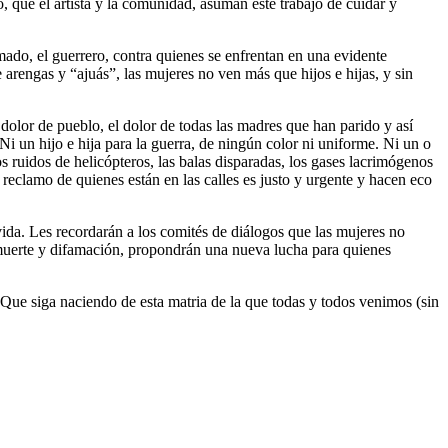
, que el artista y la comunidad, asuman este trabajo de cuidar y
 armado, el guerrero, contra quienes se enfrentan en una evidente
e arengas y “ajuás”, las mujeres no ven más que hijos e hijas, y sin
olor de pueblo, el dolor de todas las madres que han parido y así
i un hijo e hija para la guerra, de ningún color ni uniforme. Ni un o
os ruidos de helicópteros, las balas disparadas, los gases lacrimógenos
l reclamo de quienes están en las calles es justo y urgente y hacen eco
ida. Les recordarán a los comités de diálogos que las mujeres no
e muerte y difamación, propondrán una nueva lucha para quienes
. Que siga naciendo de esta matria de la que todas y todos venimos (sin