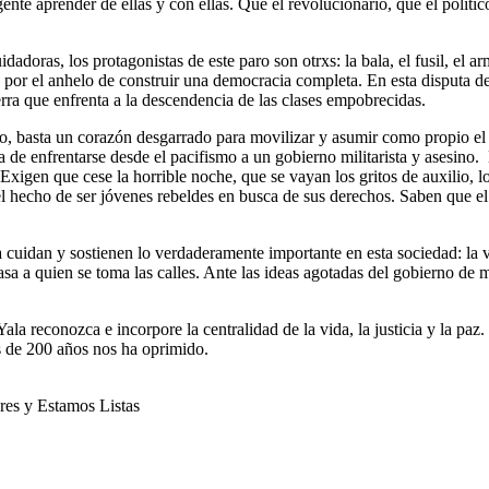
e aprender de ellas y con ellas. Que el revolucionario, que el político
uidadoras, los protagonistas de este paro son otrxs: la bala, el fusil, el
tud por el anhelo de construir una democracia completa. En esta disputa d
rra que enfrenta a la descendencia de las clases empobrecidas.
o, basta un corazón desgarrado para movilizar y asumir como propio el d
de enfrentarse desde el pacifismo a un gobierno militarista y asesino. N
 Exigen que cese la horrible noche, que se vayan los gritos de auxilio, l
r el hecho de ser jóvenes rebeldes en busca de sus derechos. Saben que e
 cuidan y sostienen lo verdaderamente importante en esta sociedad: la v
asa a quien se toma las calles. Ante las ideas agotadas del gobierno d
la reconozca e incorpore la centralidad de la vida, la justicia y la paz
ás de 200 años nos ha oprimido.
es y Estamos Listas