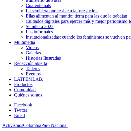
Ministerio de Putas
Cuarentenials
La semillera que resiste a la forestación
Ellas alimentan al mundo: tierra para las que la trabajan
Cuidados digitales para ejercer más y mejor periodismo f
Semillera 2022
Las informales
Institucionalizadas: cuando los feminismos se vuelven pa
Multimedia
Videos
Galerias
Historias Ilustradas
Redacción abierta
Talleres
Eventos
LATFEMLAB.
Productos
Comunidad
Quiénes somos
Facebook
Twitter
Email
Activismos
Colombia
Paro Nacional