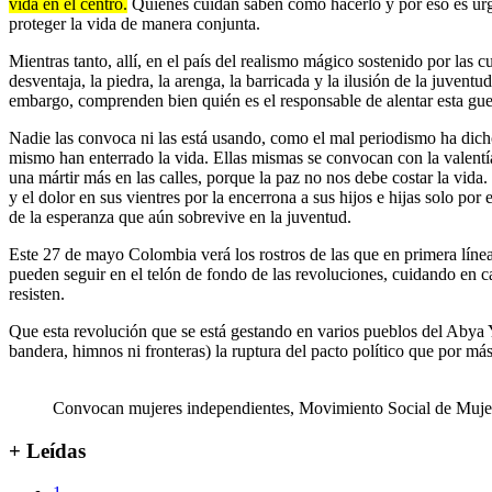
vida en el centro.
Quienes cuidan saben cómo hacerlo y por eso es urgent
proteger la vida de manera conjunta.
Mientras tanto, allí, en el país del realismo mágico sostenido por las c
desventaja, la piedra, la arenga, la barricada y la ilusión de la juven
embargo, comprenden bien quién es el responsable de alentar esta gue
Nadie las convoca ni las está usando, como el mal periodismo ha dich
mismo han enterrado la vida. Ellas mismas se convocan con la valentía 
una mártir más en las calles, porque la paz no nos debe costar la vida.
y el dolor en sus vientres por la encerrona a sus hijos e hijas solo po
de la esperanza que aún sobrevive en la juventud.
Este 27 de mayo Colombia verá los rostros de las que en primera línea
pueden seguir en el telón de fondo de las revoluciones, cuidando en c
resisten.
Que esta revolución que se está gestando en varios pueblos del Abya Ya
bandera, himnos ni fronteras) la ruptura del pacto político que por m
Convocan mujeres independientes, Movimiento Social de Mujer
+ Leídas