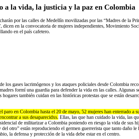
a la vida, la justicia y la paz en Colombia
harán por las calles de Medellín movilizadas por las “Madres de la Prim
”, dicen en la convocatoria de mujeres independientes, Movimiento Soci
llando en el país cafetero.
de los gases lacrimógenos y los ataques policiales desde Colombia re
adres formí una guardia para defender la vida en las calles. Algunas s
hogares también cuidan en las históricas protestas que se están desarrol
l paro en Colombia hasta el 20 de mayo, 52 mujeres han enterrado a sus
encontrar a sus desaparecidxs.
Ellas, las que han cuidado la vida, las q
sidencial de militarizar a Colombia poniendo en riesgo la vida de sus hi
o y del otro” están reproduciendo el germen guerrerista que tanto daño l
o, la defensa y protección de la vida debe estar en el centro.