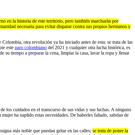
o en la historia de este territorio, pero también marcharán por
manidad necesaria para evitar disparar contra sus propios hermanos y
 Colombia, otra revolución ya ha iniciado antes de esta: se trata de las
pie este
paro colombiano
del 2021 y cualquier otra lucha histórica, es
e su tiempo a preparar la cena, limpiar la casa, lavar la ropa y llenar
r de los cuidados en el transcurso de sus vidas y sus luchas. A ninguno
 mujer ha suplido estas necesidades. De haberles faltado, sabrían de
nsigna más noble que puedan gritar en las calles;
se trata de poner la