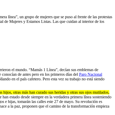
era línea”, un grupo de mujeres que se puso al frente de las protestas
al de Mujeres y Estamos Listas. Las que cuidan al interior de los
corrieron el mundo. “Mamás 1 Línea”, decían sus emblemas de
e conocían de antes pero en los primeros días del
Paro Nacional
lando en el país cafetero. Pero esta vez su trabajo no está siendo
 hijos, otras más han curado sus heridas y otras sus ojos mutilados,
ue han estado desde siempre en la verdadera primera línea sosteniendo
jos e hijas, tomarán las calles este 27 de mayo. Su revolución es
e hace a la paz, proponen que el camino de la transformación empieza