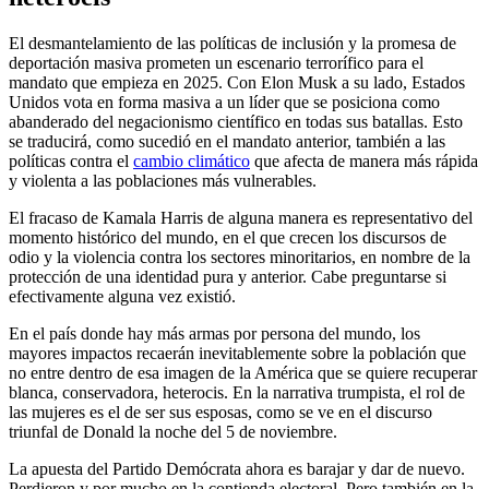
El desmantelamiento de las políticas de inclusión y la promesa de
deportación masiva prometen un escenario terrorífico para el
mandato que empieza en 2025. Con Elon Musk a su lado, Estados
Unidos vota en forma masiva a un líder que se posiciona como
abanderado del negacionismo científico en todas sus batallas. Esto
se traducirá, como sucedió en el mandato anterior, también a las
políticas contra el
cambio climático
que afecta de manera más rápida
y violenta a las poblaciones más vulnerables.
El fracaso de Kamala Harris de alguna manera es representativo del
momento histórico del mundo, en el que crecen los discursos de
odio y la violencia contra los sectores minoritarios, en nombre de la
protección de una identidad pura y anterior. Cabe preguntarse si
efectivamente alguna vez existió.
En el país donde hay más armas por persona del mundo, los
mayores impactos recaerán inevitablemente sobre la población que
no entre dentro de esa imagen de la América que se quiere recuperar
blanca, conservadora, heterocis. En la narrativa trumpista, el rol de
las mujeres es el de ser sus esposas, como se ve en el discurso
triunfal de Donald la noche del 5 de noviembre.
La apuesta del Partido Demócrata ahora es barajar y dar de nuevo.
Perdieron y por mucho en la contienda electoral. Pero también en la