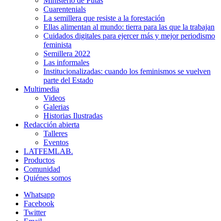
Ministerio de Putas
Cuarentenials
La semillera que resiste a la forestación
Ellas alimentan al mundo: tierra para las que la trabajan
Cuidados digitales para ejercer más y mejor periodismo
feminista
Semillera 2022
Las informales
Institucionalizadas: cuando los feminismos se vuelven
parte del Estado
Multimedia
Videos
Galerias
Historias Ilustradas
Redacción abierta
Talleres
Eventos
LATFEMLAB.
Productos
Comunidad
Quiénes somos
Whatsapp
Facebook
Twitter