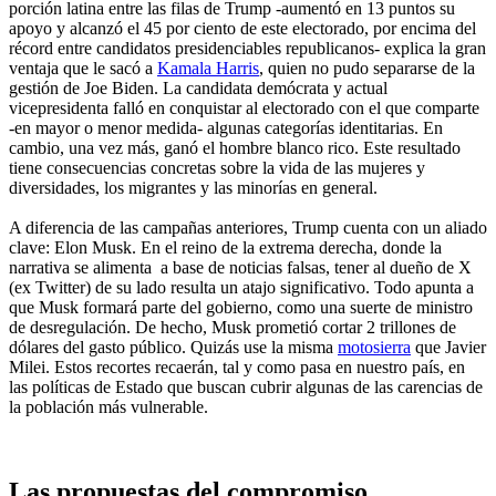
porción latina entre las filas de Trump -aumentó en 13 puntos su
apoyo y alcanzó el 45 por ciento de este electorado, por encima del
récord entre candidatos presidenciables republicanos- explica la gran
ventaja que le sacó a
Kamala Harris
, quien no pudo separarse de la
gestión de Joe Biden. La candidata demócrata y actual
vicepresidenta falló en conquistar al electorado con el que comparte
-en mayor o menor medida- algunas categorías identitarias. En
cambio, una vez más, ganó el hombre blanco rico. Este resultado
tiene consecuencias concretas sobre la vida de las mujeres y
diversidades, los migrantes y las minorías en general.
A diferencia de las campañas anteriores, Trump cuenta con un aliado
clave: Elon Musk. En el reino de la extrema derecha, donde la
narrativa se alimenta a base de noticias falsas, tener al dueño de X
(ex Twitter) de su lado resulta un atajo significativo. Todo apunta a
que Musk formará parte del gobierno, como una suerte de ministro
de desregulación. De hecho, Musk prometió cortar 2 trillones de
dólares del gasto público. Quizás use la misma
motosierra
que Javier
Milei. Estos recortes recaerán, tal y como pasa en nuestro país, en
las políticas de Estado que buscan cubrir algunas de las carencias de
la población más vulnerable.
Las propuestas del compromiso