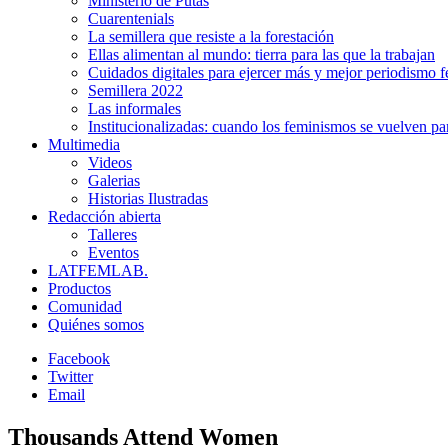
Ministerio de Putas
Cuarentenials
La semillera que resiste a la forestación
Ellas alimentan al mundo: tierra para las que la trabajan
Cuidados digitales para ejercer más y mejor periodismo f
Semillera 2022
Las informales
Institucionalizadas: cuando los feminismos se vuelven pa
Multimedia
Videos
Galerias
Historias Ilustradas
Redacción abierta
Talleres
Eventos
LATFEMLAB.
Productos
Comunidad
Quiénes somos
Facebook
Twitter
Email
Thousands Attend Women