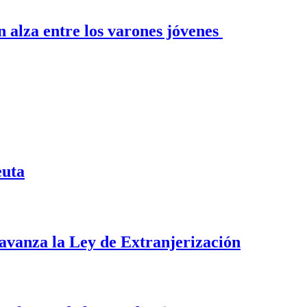
n alza entre los varones jóvenes
euta
i avanza la Ley de Extranjerización