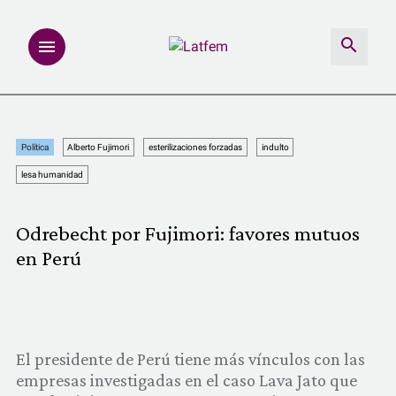
NOTAS
Política
Alberto Fujimori
esterilizaciones forzadas
indulto
INVESTIGACIONES
lesa humanidad
MULTIMEDIA
Odrebecht por Fujimori: favores mutuos
en Perú
REDACCIÓN ABIERTA
LATFEMLAB.
PRODUCTOS
El presidente de Perú tiene más vínculos con las
empresas investigadas en el caso Lava Jato que