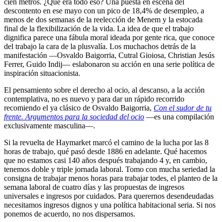
cien metros. ¿Qué era todo eso? Una puesta en escena del
descontento en ese mayo con un pico de 18,4% de desempleo, a
menos de dos semanas de la reelección de Menem y la estocada
final de la flexibilización de la vida. La idea de que el trabajo
dignifica parece una fábula moral ideada por gente rica, que conoce
del trabajo la cara de la plusvalía. Los muchachos detrás de la
manifestación —Osvaldo Baigorria, Cutral Gioiosa, Christian Jesús
Ferrer, Guido Indij— eslabonaron su acción en una serie política de
inspiración situacionista.
El pensamiento sobre el derecho al ocio, al descanso, a la acción
contemplativa, no es nuevo y para dar un rápido recorrido
recomiendo el ya clásico de Osvaldo Baigorria,
Con el sudor de tu
frente. Argumentos para la sociedad del ocio
—es una compilación
exclusivamente masculina—.
Si la revuelta de Haymarket marcó el camino de la lucha por las 8
horas de trabajo, qué pasó desde 1886 en adelante. Qué hacemos
que no estamos casi 140 años después trabajando 4 y, en cambio,
tenemos doble y triple jornada laboral. Tomo con mucha seriedad la
consigna de trabajar menos horas para trabajar todes, el planteo de la
semana laboral de cuatro días y las propuestas de ingresos
universales e ingresos por cuidados. Para querernos desendeudadas
necesitamos ingresos dignos y una política habitacional seria. Si nos
ponemos de acuerdo, no nos dispersamos.