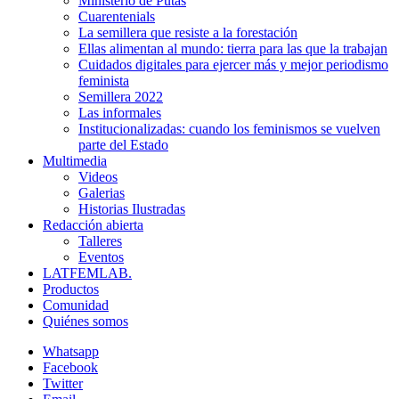
Ministerio de Putas
Cuarentenials
La semillera que resiste a la forestación
Ellas alimentan al mundo: tierra para las que la trabajan
Cuidados digitales para ejercer más y mejor periodismo
feminista
Semillera 2022
Las informales
Institucionalizadas: cuando los feminismos se vuelven
parte del Estado
Multimedia
Videos
Galerias
Historias Ilustradas
Redacción abierta
Talleres
Eventos
LATFEMLAB.
Productos
Comunidad
Quiénes somos
Whatsapp
Facebook
Twitter