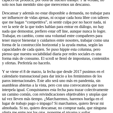
solo nos han mentido sino que merecemos un descanso.
Descansar y además no estar disponible a demanda, no trabajar para
ser influencer de vidas ajenas, ni ocupar cada hora libre con talleres
que me hagan “competitiva”, ni sentir culpa por no hacer nada, ni
ver la serie de la que todes hablan para entrar en diálogo, no hay
nada que demostrar, prefiero estar off line, aunque nunca lo logre.
Trabajar, en cambio, como una voluntad entre compañeres para
tener mayor bienestar y cuidarnos entre nosotres, trabajar como una
forma de la construcción horizontal y la ayuda mutua, según las
capacidades de cada quien. Se puso hippie esta columna, pero
pienso que nuestra sociabilidad diaria por redes sociales es una
forma más de consumo. El scroll se llenó de imposturas, contenidos
y ofertas. Preferiría no hacerlo.
Y se viene el 8 de marzo, la fecha que desde 2017 pusimos en el
calendario transnacional para dar inicio a los feminismos de los
paros internacionales. Este año será uno más en pandemia, sin
asambleas abiertas a la vista, pero con una convocatoria que nos
interpela igual. Conquistamos esta fecha para trazar colectivamente
un camino común, con reivindicaciones objetivables y utopías que
tal vez lleven más tiempo. ¿Marcharemos, haremos huelga en el
lugar de trabajo pago o impago? Si marchamos, quiero llevar mi
almohada. Si no, quiero descansar, no comprar nada, que ninguna
oferta me entre por los ojos, ponerme el piyama y soñar.