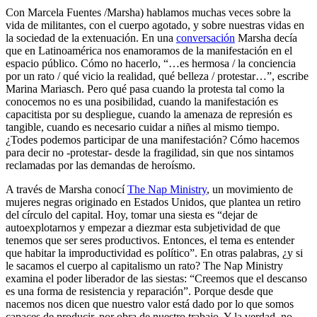
Con Marcela Fuentes /Marsha) hablamos muchas veces sobre la
vida de militantes, con el cuerpo agotado, y sobre nuestras vidas en
la sociedad de la extenuación. En una
conversación
Marsha decía
que en Latinoamérica nos enamoramos de la manifestación en el
espacio público. Cómo no hacerlo, “…es hermosa / la conciencia
por un rato / qué vicio la realidad, qué belleza / protestar…”, escribe
Marina Mariasch. Pero qué pasa cuando la protesta tal como la
conocemos no es una posibilidad, cuando la manifestación es
capacitista por su despliegue, cuando la amenaza de represión es
tangible, cuando es necesario cuidar a niñes al mismo tiempo.
¿Todes podemos participar de una manifestación? Cómo hacemos
para decir no -protestar- desde la fragilidad, sin que nos sintamos
reclamadas por las demandas de heroísmo.
A través de Marsha conocí
The Nap Ministry
, un movimiento de
mujeres negras originado en Estados Unidos, que plantea un retiro
del círculo del capital. Hoy, tomar una siesta es “dejar de
autoexplotarnos y empezar a diezmar esta subjetividad de que
tenemos que ser seres productivos. Entonces, el tema es entender
que habitar la improductividad es político”. En otras palabras, ¿y si
le sacamos el cuerpo al capitalismo un rato? The Nap Ministry
examina el poder liberador de las siestas: “Creemos que el descanso
es una forma de resistencia y reparación”. Porque desde que
nacemos nos dicen que nuestro valor está dado por lo que somos
capaces de producir, por obra de nuestro trabajo. Y la verdad, no