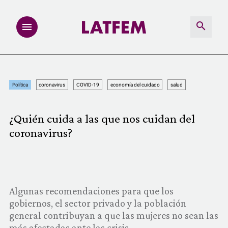
NOTAS
Política
coronavirus
COVID-19
economía del cuidado
salud
INVESTIGACIONES
¿Quién cuida a las que nos cuidan del
MULTIMEDIA
coronavirus?
REDACCIÓN ABIERTA
LATFEMLAB.
Algunas recomendaciones para que los
gobiernos, el sector privado y la población
PRODUCTOS
general contribuyan a que las mujeres no sean las
más afectadas ante las crisis.