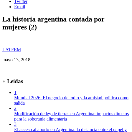
Twitter
Email
La historia argentina contada por
mujeres (2)
LATFEM
mayo 13, 2018
+ Leídas
1
Mundial 2026: El negocio del odio y la amistad política como
salida
2
Modificación de ley de tierras en Argentina: impactos directos
para la soberanía alimentaria
3
El acceso al aborto en Argentina: la distancia entre el papel y