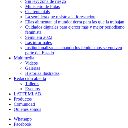
Sin ley: zona de riesgo
Ministerio de Putas
Cuarentenials
La semillera que resiste a la forestación
Ellas alimentan al mundo: tierra para las que la trabajan
Cuidados digitales para ejercer más y mejor periodismo
feminista
Semillera 2022
Las informales
Institucionalizadas: cuando los feminismos se vuelven
parte del Estado
Multimedia
Videos
Galerias
Historias Ilustradas
Redacción abierta
Talleres
Eventos
LATFEMLAB.
Productos
Comunidad
Quiénes somos
Whatsapp
Facebook