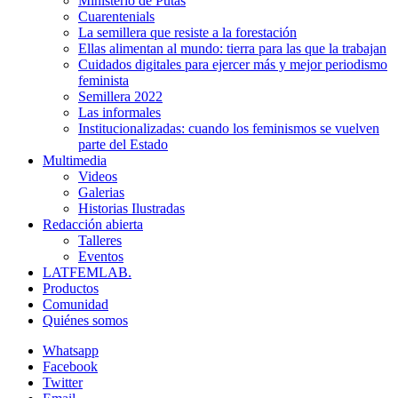
Ministerio de Putas
Cuarentenials
La semillera que resiste a la forestación
Ellas alimentan al mundo: tierra para las que la trabajan
Cuidados digitales para ejercer más y mejor periodismo
feminista
Semillera 2022
Las informales
Institucionalizadas: cuando los feminismos se vuelven
parte del Estado
Multimedia
Videos
Galerias
Historias Ilustradas
Redacción abierta
Talleres
Eventos
LATFEMLAB.
Productos
Comunidad
Quiénes somos
Whatsapp
Facebook
Twitter