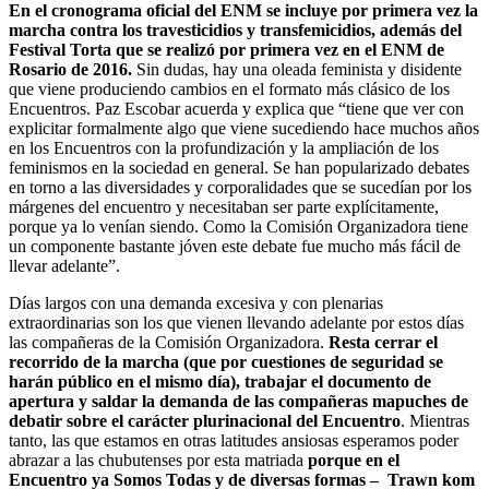
En el cronograma oficial del ENM se incluye por primera vez la
marcha contra los travesticidios y transfemicidios, además del
Festival Torta que se realizó por primera vez en el ENM de
Rosario de 2016.
Sin dudas, hay una oleada feminista y disidente
que viene produciendo cambios en el formato más clásico de los
Encuentros. Paz Escobar acuerda y explica que “tiene que ver con
explicitar formalmente algo que viene sucediendo hace muchos años
en los Encuentros con la profundización y la ampliación de los
feminismos en la sociedad en general. Se han popularizado debates
en torno a las diversidades y corporalidades que se sucedían por los
márgenes del encuentro y necesitaban ser parte explícitamente,
porque ya lo venían siendo. Como la Comisión Organizadora tiene
un componente bastante jóven este debate fue mucho más fácil de
llevar adelante”.
Días largos con una demanda excesiva y con plenarias
extraordinarias son los que vienen llevando adelante por estos días
las compañeras de la Comisión Organizadora.
Resta cerrar el
recorrido de la marcha (que por cuestiones de seguridad se
harán público en el mismo día), trabajar el documento de
apertura y saldar la demanda de las compañeras mapuches de
debatir sobre el carácter plurinacional del Encuentro
. Mientras
tanto, las que estamos en otras latitudes ansiosas esperamos poder
abrazar a las chubutenses por esta matriada
porque en el
Encuentro ya Somos Todas y de diversas formas – Trawn kom