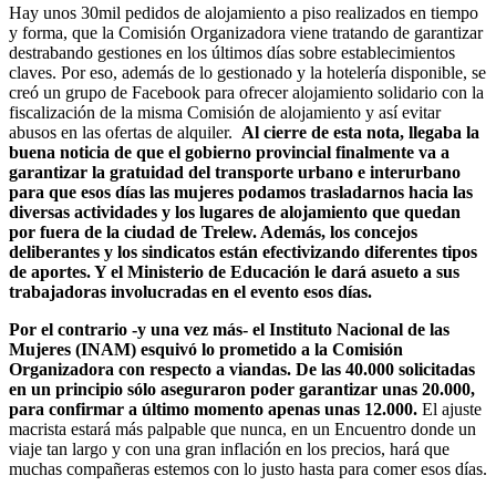
Hay unos 30mil pedidos de alojamiento a piso realizados en tiempo
y forma, que la Comisión Organizadora viene tratando de garantizar
destrabando gestiones en los últimos días sobre establecimientos
claves. Por eso, además de lo gestionado y la hotelería disponible, se
creó un grupo de Facebook para ofrecer alojamiento solidario con la
fiscalización de la misma Comisión de alojamiento y así evitar
abusos en las ofertas de alquiler.
Al cierre de esta nota, llegaba la
buena noticia de que el gobierno provincial finalmente va a
garantizar la gratuidad del transporte urbano e interurbano
para que esos días las mujeres podamos trasladarnos hacia las
diversas actividades y los lugares de alojamiento que quedan
por fuera de la ciudad de Trelew. Además, los concejos
deliberantes y los sindicatos están efectivizando diferentes tipos
de aportes. Y el Ministerio de Educación le dará asueto a sus
trabajadoras involucradas en el evento esos días.
Por el contrario -y una vez más- el Instituto Nacional de las
Mujeres (INAM) esquivó lo prometido a la Comisión
Organizadora con respecto a viandas.
De las 40.000 solicitadas
en un principio sólo aseguraron poder garantizar unas 20.000,
para confirmar a último momento apenas unas 12.000.
El ajuste
macrista estará más palpable que nunca, en un Encuentro donde un
viaje tan largo y con una gran inflación en los precios, hará que
muchas compañeras estemos con lo justo hasta para comer esos días.