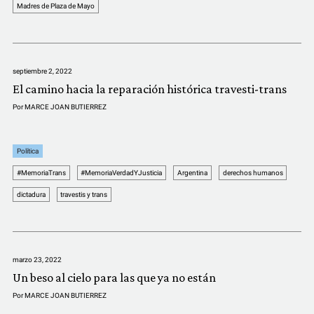
COMUNIDAD
Madres de Plaza de Mayo
QUIÉNES SOMOS
septiembre 2, 2022
El camino hacia la reparación histórica travesti-trans
Por
MARCE JOAN BUTIERREZ
Política
#MemoriaTrans
#MemoriaVerdadYJusticia
Argentina
derechos humanos
dictadura
travestis y trans
marzo 23, 2022
Un beso al cielo para las que ya no están
Por
MARCE JOAN BUTIERREZ