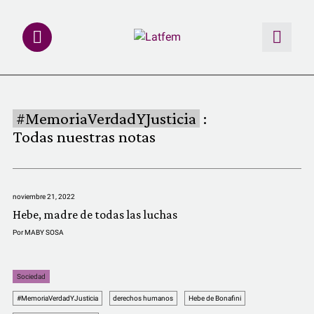
NOTAS
#MemoriaVerdadYJusticia
:
INVESTIGACIONES
Todas nuestras notas
MULTIMEDIA
noviembre 21, 2022
REDACCIÓN ABIERTA
Hebe, madre de todas las luchas
Por
MABY SOSA
LATFEMLAB.
Sociedad
PRODUCTOS
#MemoriaVerdadYJusticia
derechos humanos
Hebe de Bonafini