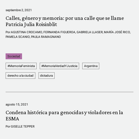
septiembre 2, 2021
Calles, género y memoria: por una calle que se llame
Patricia Julia Roisinblit
Por
AGUSTINA CROCAMO
,
FERNANDA FIGUEROA
,
GABRIELA LLASER
,
MARÍA JOSÉ RICO
,
PAMELA SCANIO
,
PAULA RAMAGNANO
Sociedad
#MemoriaFeminista
#MemoriaVerdadYJusticia
Argentina
derecho a la ciudad
dictadura
agosto 15, 2021
Condena histórica para genocidas y violadores en la
ESMA
Por
GISELLE TEPPER