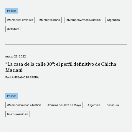
Política
#MemoriaFeminista
#MemoriaTrans
#MemoriaVerdadYJusticia
Argentina
dictadura
marzo 23, 2022
“La casa de la calle 30”: el perfil definitivo de Chicha
Mariani
Por
LAUREANO BARRERA
Política
#MemoriaVerdadYJusticia
Abuelas de Plaza de Mayo
Argentina
dictadura
lesa humanidad