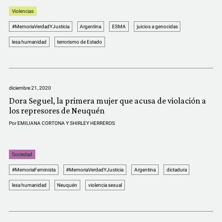
Violencias
#MemoriaVerdadYJusticia
Argentina
ESMA
juicios a genocidas
lesa humanidad
terrorismo de Estado
diciembre 21, 2020
Dora Seguel, la primera mujer que acusa de violación a
los represores de Neuquén
Por
EMILIANA CORTONA Y SHIRLEY HERREROS
Sociedad
#MemoriaFeminista
#MemoriaVerdadYJusticia
Argentina
dictadura
lesa humanidad
Neuquén
violencia sexual