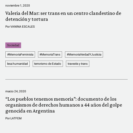
noviembre 1, 2020
Valeria del Mar: ser trans en un centro clandestino de
detención y tortura
Por
VANINA ESCALES
Sociedad
#MemoriaFeminista
#MemoriaTrans
#MemoriaVerdadYJusticia
lesa humanidad
terrorismo de Estado
travestis y trans
marzo 24, 2020
“Los pueblos tenemos memoria”: documento de los
organismos de derechos humanos a 44 años del golpe
genocida en Argentina
Por
LATFEM