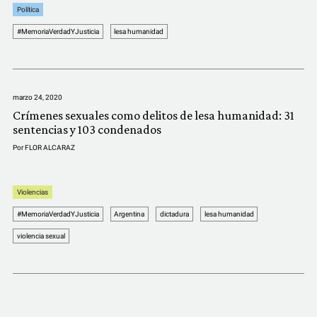
Política
#MemoriaVerdadYJusticia
lesa humanidad
marzo 24, 2020
Crímenes sexuales como delitos de lesa humanidad: 31
sentencias y 103 condenados
Por
FLOR ALCARAZ
Violencias
#MemoriaVerdadYJusticia
Argentina
dictadura
lesa humanidad
violencia sexual