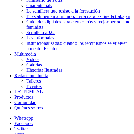
Ministerio de Putas
Cuarentenials
La semillera que resiste a la forestación
Ellas alimentan al mundo: tierra para las que la trabajan
Cuidados digitales para ejercer más y mejor periodismo
feminista
Semillera 2022
Las informales
Institucionalizadas: cuando los feminismos se vuelven
parte del Estado
Multimedia
Videos
Galerias
Historias Ilustradas
Redacción abierta
Talleres
Eventos
LATFEMLAB.
Productos
Comunidad
Quiénes somos
Whatsapp
Facebook
Twitter