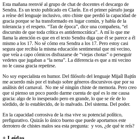
Esta mañana reenvié al grupo de chat de docentes el descargo de
Sendra. Es un texto publicado en Clarín. En el primer párrafo juega
a reírse del lenguaje inclusivo, otro chiste que perdió la capacidad de
gracia porque se ha transformado en lugar común, y habla de la
tolerancia y el respeto. “Tan de época”, dice una compañera, “el
discursito de que toda crítica es antidemocrática”. A mí lo que me
llama la atención es que en el texto Sendra diga que él se parece a él
mismo a los 17. No sé cómo era Sendra a los 17. Pero estoy casi
segura que recibía la misma educación sentimental que mi vecino,
que veía a capo cómicos disfrazarse de “viejas chotas” o perseguir
vedetes que jugaban a “la nena”. La diferencia es que a mi vecino
no le causa gracia repetirse.
No soy especialista en humor. Del filósofo del lenguaje Mijaíl Bajtín
me acuerdo más por el trabajo sobre géneros discursivos que por su
análisis del carnaval. No me sé ningún chiste de memoria. Pero creo
que si pienso un poco puedo darme cuenta de qué es lo me causa
gracia: algo de lo inesperado pero en grande, lo que se ríe de lo
sórdido, de lo establecido, de lo malvado. Del sistema. Del poder.
En la capacidad corrosiva de la risa vive su potencial político,
prefigurativo. Quizás lo único bueno que puede aportarnos este
derrotero de chistes malos sea esta pregunta: y vos, ¿de qué te reís?
+ Leídas