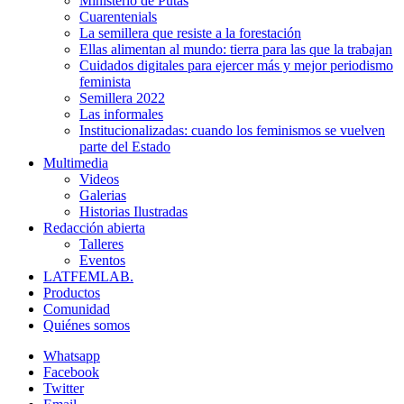
Ministerio de Putas
Cuarentenials
La semillera que resiste a la forestación
Ellas alimentan al mundo: tierra para las que la trabajan
Cuidados digitales para ejercer más y mejor periodismo
feminista
Semillera 2022
Las informales
Institucionalizadas: cuando los feminismos se vuelven
parte del Estado
Multimedia
Videos
Galerias
Historias Ilustradas
Redacción abierta
Talleres
Eventos
LATFEMLAB.
Productos
Comunidad
Quiénes somos
Whatsapp
Facebook
Twitter