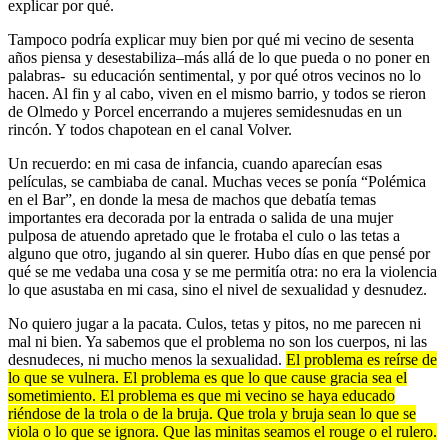
explicar por qué.
Tampoco podría explicar muy bien por qué mi vecino de sesenta
años piensa y desestabiliza–más allá de lo que pueda o no poner en
palabras- su educación sentimental, y por qué otros vecinos no lo
hacen. Al fin y al cabo, viven en el mismo barrio, y todos se rieron
de Olmedo y Porcel encerrando a mujeres semidesnudas en un
rincón. Y todos chapotean en el canal Volver.
Un recuerdo: en mi casa de infancia, cuando aparecían esas
películas, se cambiaba de canal. Muchas veces se ponía “Polémica
en el Bar”, en donde la mesa de machos que debatía temas
importantes era decorada por la entrada o salida de una mujer
pulposa de atuendo apretado que le frotaba el culo o las tetas a
alguno que otro, jugando al sin querer. Hubo días en que pensé por
qué se me vedaba una cosa y se me permitía otra: no era la violencia
lo que asustaba en mi casa, sino el nivel de sexualidad y desnudez.
No quiero jugar a la pacata. Culos, tetas y pitos, no me parecen ni
mal ni bien. Ya sabemos que el problema no son los cuerpos, ni las
desnudeces, ni mucho menos la sexualidad.
El problema es reírse de
lo que se vulnera. El problema es que lo que cause gracia sea el
sometimiento. El problema es que mi vecino se haya educado
riéndose de la trola o de la bruja. Que trola y bruja sean lo que se
viola o lo que se ignora. Que las minitas seamos el rouge o el rulero.