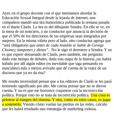
Ayer, en el grupo docente con el que intentamos abordar la
Educación Sexual Integral desde la lejanía de internet, una
compañera mandó una tira humorística publicada la semana pasada
en el diario Clarín. La tira es del dibujante Sendra. En ella se ve, en
la mesa de un noticiero, a un conductor que anuncia la decisión de
que el 50% de los directorios de las empresas sean integrados por
mujeres. En la misma viñeta pero al lado, otro conductor agrega que
“será obligatorio
que antes de cada reunión se hable de George
Clooney, tampones y dietas”.
No le sigo el derrotero a Sendra. Y no
es que espere demasiado de Clarín, pero también, me pregunto:
dado este tiempo de debates, dada esta etapa de la historia ¿no habrá
habido por allí algún editor (es inevitable que siga pensando en
masculino) más o menos avivado que dé cuenta de la vejez de un
discurso que ya no da risa?
Me resulta inverosímil pensar que a los editores de Clarín se les pasó
tremendo significado por alto. Me cuesta pensar que no se dieron
cuenta. Y no es que me horrorice coquetear con la incorrección
política. Porque esto no se trata de incorreción política.
Una cosa es
pelotear al margen del sistema. Y otra, como en estos casos, es jugar
a sostenerlo.
Viendo cómo vuelan las piedras en las redes, calculo
que les habrá resultado una estrategia de marketing exitosa.