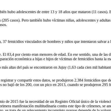
bién hubo adolescentes de entre 13 y 18 años que mataron (11 casos). En
os (205 casos). Pero también hubo víctimas niñas, adolescentes y adulta
asos.
ién, 37 femicidios vinculados de hombres y niños que intentaron salvar a
. El 83,4 por ciento eran menores de edad. En ese sentido, una de las 
paración económica a hijas e hijos de víctimas de femicidios hasta la m
io más altas del país se encontraron en Jujuy (1,63 cada cien mil habitan
egistrar y compartir estos datos, se produjeron 2.384 femicidios que de
tos no bajó de los 200, con un pico en 2013, cuando se produjeron 295 f
 de 2015 fue la necesidad de un Registro Oficial único de la violencia
primera manifestación multitudinaria contra este tipo de crímenes, se 
o, se trata de un relevamiento incompleto porque depende de la volunta