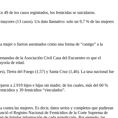
 49 de los casos registrados, los femicidas se suicidaron.
s mayores (13 casos). Un dato llamativo: solo un 9,7 % de las mujeres
 la mujer o fueron asesinados como una forma de “castigo” a la
demandas de la Asociación Civil Casa del Encuentro es que el
ayoría de edad.
tes), Tierra del Fuego (1,57) y Santa Cruz (1,46). La tasa nacional fue
jaron a 2.919 hijos e hijas sin madre, de los cuales, más del 60 %
emicidios y 39 femicidios “vinculados”.
 contra las mujeres. Es decir, datos serios y completos que pudieran
anunció el Registro Nacional de Femicidios de la Corte Suprema de
d de brindar información de cada jurisdicción. Por ejemplo: las