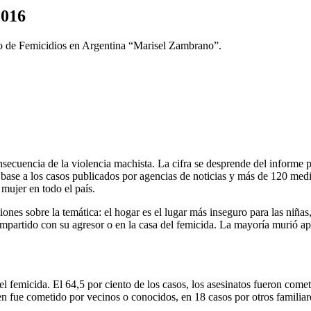
2016
rio de Femicidios en Argentina “Marisel Zambrano”.
cuencia de la violencia machista. La cifra se desprende del informe p
se a los casos publicados por agencias de noticias y más de 120 medios
mujer en todo el país.
ones sobre la temática: el hogar es el lugar más inseguro para las niñas
ompartido con su agresor o en la casa del femicida. La mayoría murió ap
y el femicida. El 64,5 por ciento de los casos, los asesinatos fueron com
en fue cometido por vecinos o conocidos, en 18 casos por otros familiare