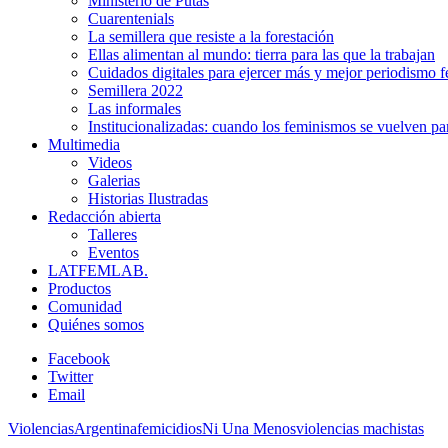
Ministerio de Putas
Cuarentenials
La semillera que resiste a la forestación
Ellas alimentan al mundo: tierra para las que la trabajan
Cuidados digitales para ejercer más y mejor periodismo f
Semillera 2022
Las informales
Institucionalizadas: cuando los feminismos se vuelven pa
Multimedia
Videos
Galerias
Historias Ilustradas
Redacción abierta
Talleres
Eventos
LATFEMLAB.
Productos
Comunidad
Quiénes somos
Facebook
Twitter
Email
Violencias
Argentina
femicidios
Ni Una Menos
violencias machistas