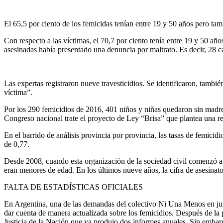
El 65,5 por ciento de los femicidas tenían entre 19 y 50 años pero tam
Con respecto a las víctimas, el 70,7 por ciento tenía entre 19 y 50 añ
asesinadas había presentado una denuncia por maltrato. Es decir, 28 c
Las expertas registraron nueve travesticidios. Se identificaron, tamb
víctima”.
Por los 290 femicidios de 2016, 401 niños y niñas quedaron sin madre
Congreso nacional trate el proyecto de Ley “Brisa” que plantea una re
En el barrido de análisis provincia por provincia, las tasas de femicid
de 0,77.
Desde 2008, cuando esta organización de la sociedad civil comenzó a r
eran menores de edad. En los últimos nueve años, la cifra de asesina
FALTA DE ESTADÍSTICAS OFICIALES
En Argentina, una de las demandas del colectivo Ni Una Menos en junio
dar cuenta de manera actualizada sobre los femicidios. Después de la 
Justicia de la Nación que ya produjo dos informes anuales. Sin embarg