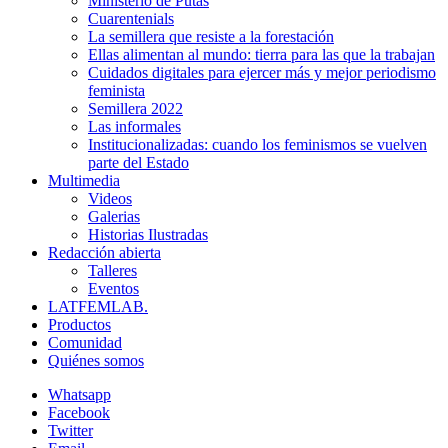
Ministerio de Putas
Cuarentenials
La semillera que resiste a la forestación
Ellas alimentan al mundo: tierra para las que la trabajan
Cuidados digitales para ejercer más y mejor periodismo
feminista
Semillera 2022
Las informales
Institucionalizadas: cuando los feminismos se vuelven
parte del Estado
Multimedia
Videos
Galerias
Historias Ilustradas
Redacción abierta
Talleres
Eventos
LATFEMLAB.
Productos
Comunidad
Quiénes somos
Whatsapp
Facebook
Twitter