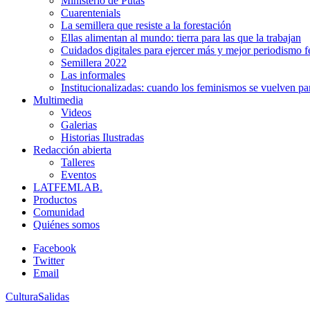
Ministerio de Putas
Cuarentenials
La semillera que resiste a la forestación
Ellas alimentan al mundo: tierra para las que la trabajan
Cuidados digitales para ejercer más y mejor periodismo f
Semillera 2022
Las informales
Institucionalizadas: cuando los feminismos se vuelven pa
Multimedia
Videos
Galerias
Historias Ilustradas
Redacción abierta
Talleres
Eventos
LATFEMLAB.
Productos
Comunidad
Quiénes somos
Facebook
Twitter
Email
Cultura
Salidas