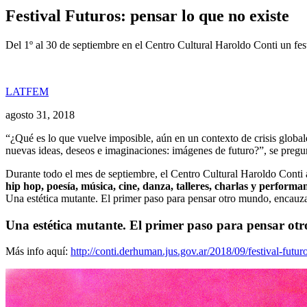
Festival Futuros: pensar lo que no existe
Del 1º al 30 de septiembre en el Centro Cultural Haroldo Conti un festiv
LATFEM
agosto 31, 2018
“¿Qué es lo que vuelve imposible, aún en un contexto de crisis globale
nuevas ideas, deseos e imaginaciones: imágenes de futuro?”, se pregu
Durante todo el mes de septiembre, el Centro Cultural Haroldo Conti a
hip hop, poesía, música, cine, danza, talleres, charlas y performa
Una estética mutante. El primer paso para pensar otro mundo, encauzar
Una estética mutante. El primer paso para pensar otr
Más info aquí:
http://conti.derhuman.jus.gov.ar/2018/09/festival-futur