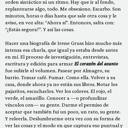
orden sintáctico ni un ritmo. Hay que ir al fondo,
replantearse algo, todo. Me obsesiono. Escarbo. Son
minutos, horas o días hasta que sale otra cosa y le
aviso, en voz alta: “Ahora sí”. Entonces, salta con:
“¿Estás segura?”. Y así las cosas.
Hacer una biografía de Irene Gruss hizo mucho más
intensa esa charla, que igual ya estaba desde antes
en mí. El proceso de investigación, entrevistas,
escritura y edición para armar
El corazón del asunto
fue subirle el volumen. Pasear por Almagro, su
barrio. Tomar café. Fumar. Como ella. Volver a su
casa, donde ahora ya no están sus libros. Notar los
pajaritos, escucharlos. Ver los colores. El rojo, el
verde, el amarillo. Conocer a —o profundizar
vínculos con— su gente. Darme el permiso de
aceptar que también fui un poco, un rato, su gente.
Y releerla. Deslumbrarme otra vez con su forma de
ver las cosas y el modo en que captura eso puntual y