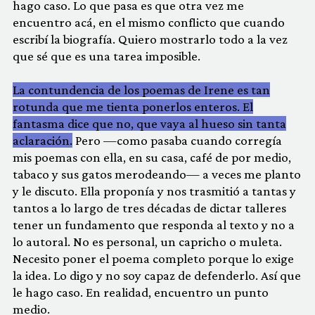
hago caso. Lo que pasa es que otra vez me
encuentro acá, en el mismo conflicto que cuando
escribí la biografía. Quiero mostrarlo todo a la vez
que sé que es una tarea imposible.
La contundencia de los poemas de Irene es tan
rotunda que me tienta ponerlos enteros. El
fantasma dice que no, que vaya al hueso sin tanta
aclaración.
Pero —como pasaba cuando corregía
mis poemas con ella, en su casa, café de por medio,
tabaco y sus gatos merodeando— a veces me planto
y le discuto. Ella proponía y nos trasmitió a tantas y
tantos a lo largo de tres décadas de dictar talleres
tener un fundamento que responda al texto y no a
lo autoral. No es personal, un capricho o muleta.
Necesito poner el poema completo porque lo exige
la idea. Lo digo y no soy capaz de defenderlo. Así que
le hago caso. En realidad, encuentro un punto
medio.