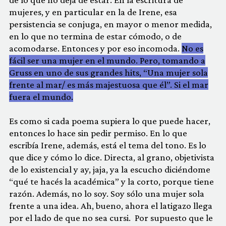
mujeres, y en particular en la de Irene, esa
persistencia se conjuga, en mayor o menor medida,
en lo que no termina de estar cómodo, o de
acomodarse. Entonces y por eso incomoda.
No es
fácil ser una mujer en el mundo. Pero, tomando a
Gruss en uno de sus grandes hits, “Una mujer sola
frente al mar/ es más majestuosa que él”. Si el mar
fuera el mundo.
Es como si cada poema supiera lo que puede hacer,
entonces lo hace sin pedir permiso. En lo que
escribía Irene, además, está el tema del tono. Es lo
que dice y cómo lo dice. Directa, al grano, objetivista
de lo existencial y ay, jaja, ya la escucho diciéndome
“qué te hacés la académica” y la corto, porque tiene
razón. Además, no lo soy. Soy sólo una mujer sola
frente a una idea. Ah, bueno, ahora el latigazo llega
por el lado de que no sea cursi. Por supuesto que le