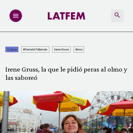
NOTAS
Cultura
#DameUnTalismán
Irene Gruss
libros
INVESTIGACIONES
Irene Gruss, la que le pidió peras al olmo y
MULTIMEDIA
las saboreó
REDACCIÓN ABIERTA
LATFEMLAB.
PRODUCTOS