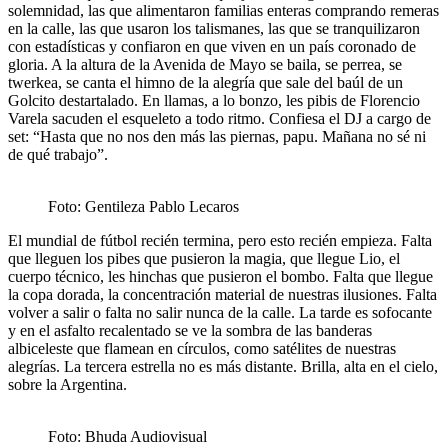
solemnidad, las que alimentaron familias enteras comprando remeras
en la calle, las que usaron los talismanes, las que se tranquilizaron
con estadísticas y confiaron en que viven en un país coronado de
gloria. A la altura de la Avenida de Mayo se baila, se perrea, se
twerkea, se canta el himno de la alegría que sale del baúl de un
Golcito destartalado. En llamas, a lo bonzo, les pibis de Florencio
Varela sacuden el esqueleto a todo ritmo. Confiesa el DJ a cargo de
set: “Hasta que no nos den más las piernas, papu. Mañana no sé ni
de qué trabajo”.
Foto: Gentileza Pablo Lecaros
El mundial de fútbol recién termina, pero esto recién empieza. Falta
que lleguen los pibes que pusieron la magia, que llegue Lio, el
cuerpo técnico, les hinchas que pusieron el bombo. Falta que llegue
la copa dorada, la concentración material de nuestras ilusiones. Falta
volver a salir o falta no salir nunca de la calle. La tarde es sofocante
y en el asfalto recalentado se ve la sombra de las banderas
albiceleste que flamean en círculos, como satélites de nuestras
alegrías. La tercera estrella no es más distante. Brilla, alta en el cielo,
sobre la Argentina.
Foto: Bhuda Audiovisual