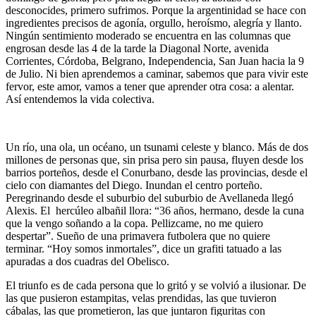
desconocides, primero sufrimos. Porque la argentinidad se hace con
ingredientes precisos de agonía, orgullo, heroísmo, alegría y llanto.
Ningún sentimiento moderado se encuentra en las columnas que
engrosan desde las 4 de la tarde la Diagonal Norte, avenida
Corrientes, Córdoba, Belgrano, Independencia, San Juan hacia la 9
de Julio. Ni bien aprendemos a caminar, sabemos que para vivir este
fervor, este amor, vamos a tener que aprender otra cosa: a alentar.
Así entendemos la vida colectiva.
Un río, una ola, un océano, un tsunami celeste y blanco. Más de dos
millones de personas que, sin prisa pero sin pausa, fluyen desde los
barrios porteños, desde el Conurbano, desde las provincias, desde el
cielo con diamantes del Diego. Inundan el centro porteño.
Peregrinando desde el suburbio del suburbio de Avellaneda llegó
Alexis. El hercúleo albañil llora: “36 años, hermano, desde la cuna
que la vengo soñando a la copa. Pellizcame, no me quiero
despertar”. Sueño de una primavera futbolera que no quiere
terminar. “Hoy somos inmortales”, dice un grafiti tatuado a las
apuradas a dos cuadras del Obelisco.
El triunfo es de cada persona que lo gritó y se volvió a ilusionar. De
las que pusieron estampitas, velas prendidas, las que tuvieron
cábalas, las que prometieron, las que juntaron figuritas con