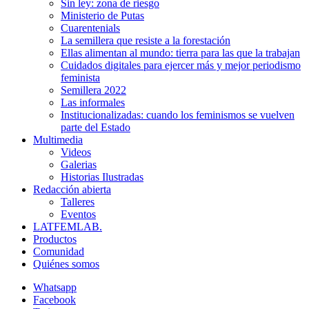
Sin ley: zona de riesgo
Ministerio de Putas
Cuarentenials
La semillera que resiste a la forestación
Ellas alimentan al mundo: tierra para las que la trabajan
Cuidados digitales para ejercer más y mejor periodismo
feminista
Semillera 2022
Las informales
Institucionalizadas: cuando los feminismos se vuelven
parte del Estado
Multimedia
Videos
Galerias
Historias Ilustradas
Redacción abierta
Talleres
Eventos
LATFEMLAB.
Productos
Comunidad
Quiénes somos
Whatsapp
Facebook