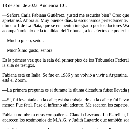
18 de abril de 2023. Audiencia 101.
—Señora Carla Fabiana Gutiérrez, ¿usted me escucha bien? Creo que se
apretar así. Ahora sí. Muy buenos días, la escuchamos perfectamente. 
número 1 de La Plata, que se encuentra integrado por los doctores Wal
acompañamiento de la totalidad del Tribunal, a los efectos de poder ll
—Mucho gusto, señor.
—Muchísimo gusto, señora.
Es la primera vez que la sala del primer piso de los Tribunales Federale
la silla de testigxs.
Fabiana está en Italia. Se fue en 1986 y no volvió a vivir a Argentina.
está el Zoom.
—La primera pregunta es si durante la última dictadura fuiste llevad
—Sí, fui levantada en la calle; estaba trabajando en la calle y fui lle
menor. Fue fatal. Pase el infierno ahí adentro. Me sacaron los zapat
Fabiana nombra a otras compañeras: Claudia Lezcano, La Estrellita, 
aparecen los testimonios de M.A.G. y Judith Lagarde que también son 