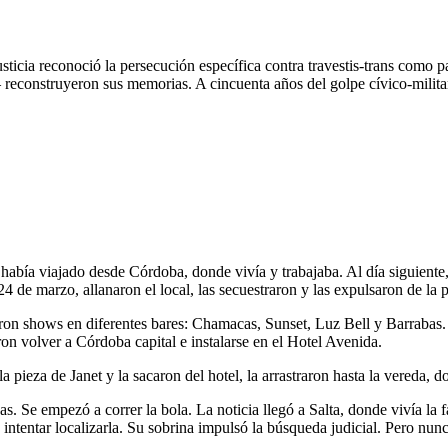
ticia reconoció la persecución específica contra travestis-trans como pa
reconstruyeron sus memorias. A cincuenta años del golpe cívico-militar,
había viajado desde Córdoba, donde vivía y trabajaba. Al día siguiente
24 de marzo, allanaron el local, las secuestraron y las expulsaron de la 
n shows en diferentes bares: Chamacas, Sunset, Luz Bell y Barrabas. P
on volver a Córdoba capital e instalarse en el Hotel Avenida.
a pieza de Janet y la sacaron del hotel, la arrastraron hasta la vereda,
gas. Se empezó a correr la bola. La noticia llegó a Salta, donde vivía l
intentar localizarla. Su sobrina impulsó la búsqueda judicial. Pero nun