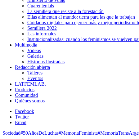
Ministerio de Putas
Cuarentenials
La semillera que resiste a la forestación
Ellas alimentan al mundo: tierra para las que la trabajan
Cuidados digitales para ejercer más y mejor periodismo f
Semillera 2022
Las informales
Institucionalizadas: cuando los feminismos se vuelven pa
Multimedia
Videos
Galerias
Historias Ilustradas
Redacción abierta
Talleres
Eventos
LATFEMLAB.
Productos
Comunidad
Quiénes somos
Facebook
Twitter
Email
Sociedad
#50AñosDeLuchas
#MemoriaFeminista
#MemoriaTrans
Arge