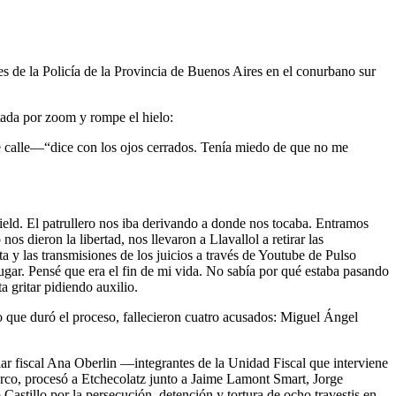
es de la Policía de la Provincia de Buenos Aires en el conurbano sur
tada por zoom y rompe el hielo:
 de calle—“dice con los ojos cerrados. Tenía miedo de que no me
eld. El patrullero nos iba derivando a donde nos tocaba. Entramos
 dieron la libertad, nos llevaron a Llavallol a retirar las
a y las transmisiones de los juicios a través de Youtube de Pulso
gar. Pensé que era el fin de mi vida. No sabía por qué estaba pasando
 gritar pidiendo auxilio.
o que duró el proceso, fallecieron cuatro acusados: Miguel Ángel
liar fiscal Ana Oberlin —integrantes de la Unidad Fiscal que interviene
arco, procesó a Etchecolatz junto a Jaime Lamont Smart, Jorge
tillo por la persecución, detención y tortura de ocho travestis en