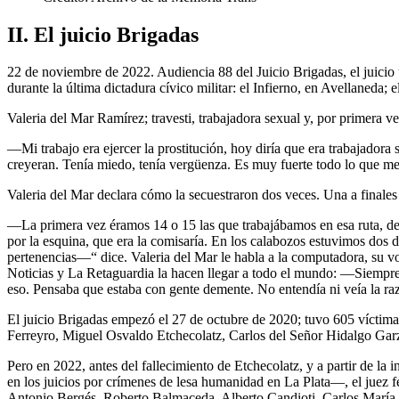
II. El juicio Brigadas
22 de noviembre de 2022. Audiencia 88 del Juicio Brigadas, el juicio 
durante la última dictadura cívico militar: el Infierno, en Avellaneda
Valeria del Mar Ramírez; travesti, trabajadora sexual y, por primera 
—Mi trabajo era ejercer la prostitución, hoy diría que era trabajador
creyeran. Tenía miedo, tenía vergüenza. Es muy fuerte todo lo que me
Valeria del Mar declara cómo la secuestraron dos veces. Una a finales
—La primera vez éramos 14 o 15 las que trabajábamos en esa ruta, del
por la esquina, que era la comisaría. En los calabozos estuvimos dos d
pertenencias—“ dice. Valeria del Mar le habla a la computadora, su voz
Noticias y La Retaguardia la hacen llegar a todo el mundo: —Siempre 
eso. Pensaba que estaba con gente demente. No entendía ni veía la raz
El juicio Brigadas empezó el 27 de octubre de 2020; tuvo 605 víctimas
Ferreyro, Miguel Osvaldo Etchecolatz, Carlos del Señor Hidalgo Gar
Pero en 2022, antes del fallecimiento de Etchecolatz, y a partir de la
en los juicios por crímenes de lesa humanidad en La Plata—, el juez 
Antonio Bergés, Roberto Balmaceda, Alberto Candioti, Carlos María R