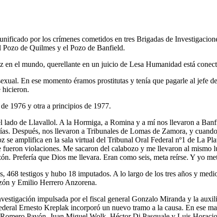
unificado por los crímenes cometidos en tres Brigadas de Investigacion
; el Pozo de Quilmes y el Pozo de Banfield.
vez en el mundo, querellante en un juicio de Lesa Humanidad está conec
a sexual. En ese momento éramos prostitutas y tenía que pagarle al jefe
 hicieron.
 de 1976 y otra a principios de 1977.
 lado de Llavallol. A la Hormiga, a Romina y a mí nos llevaron a Banfi
ías. Después, nos llevaron a Tribunales de Lomas de Zamora, y cuando nos
 se amplifica en la sala virtual del Tribunal Oral Federal nº1 de La Plat
fueron violaciones. Me sacaron del calabozo y me llevaron al mismo lu
ón. Prefería que Dios me llevara. Eran como seis, meta reírse. Y yo meta
, 468 testigos y hubo 18 imputados. A lo largo de los tres años y medi
zón y Emilio Herrero Anzorena.
 investigación impulsada por el fiscal general Gonzalo Miranda y la auxi
federal Ernesto Kreplak incorporó un nuevo tramo a la causa. En ese m
omero Pavón, Juan Miguel Wolk, Héctor Di Pasquale y Luis Horacio Cas