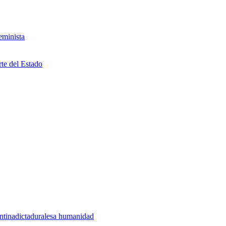
eminista
rte del Estado
ntina
dictadura
lesa humanidad