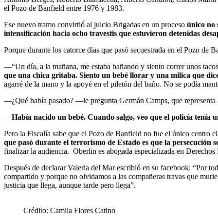
el Pozo de Banfield entre 1976 y 1983.
Ese nuevo tramo convirtió al juicio Brigadas en un proceso
único no 
intensificación hacia ocho travestis que estuvieron detenidas des
Porque durante los catorce días que pasó secuestrada en el Pozo de B
—“Un día, a la mañana, me estaba bañando y siento correr unos tacos. E
que una chica gritaba. Siento un bebé llorar y una milica que dic
agarré de la mano y la apoyé en el piletón del baño. No se podía ma
—¿Qué había pasado? —le pregunta Germán Camps, que representa a
—
Había nacido un bebé. Cuando salgo, veo que el policía tenía u
Pero la Fiscalía sabe que el Pozo de Banfield no fue el único centro 
que pasó durante el terrorismo de Estado es que la persecución se
finalizar la audiencia. Oberlin es abogada especializada en Derechos
Después de declarar Valeria del Mar escribió en su facebook: “Por t
compartido y porque no olvidamos a las compañeras travas que murie
justicia que llega, aunque tarde pero llega”.
Crédito: Camila Flores Catino