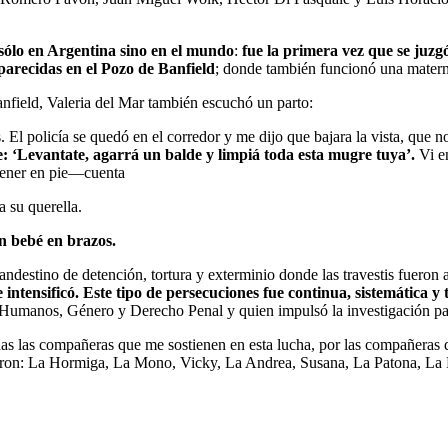
sólo en Argentina sino en el mundo
:
fue la primera vez que se juzgó
aparecidas en el Pozo de Banfield
; donde también funcionó una matern
anfield, Valeria del Mar también escuchó un parto:
l policía se quedó en el corredor y me dijo que bajara la vista, que no
e: ‘Levantate, agarrá un balde y limpiá toda esta mugre tuya’.
Vi en
ntener en pie—cuenta
 su querella.
n bebé en brazos.
clandestino de detención, tortura y exterminio donde las travestis fue
 intensificó. Este tipo de persecuciones fue continua, sistemática 
 Humanos, Género y Derecho Penal y quien impulsó la investigación para
odas las compañeras que me sostienen en esta lucha, por las compañer
ron: La Hormiga, La Mono, Vicky, La Andrea, Susana, La Patona, La Ro