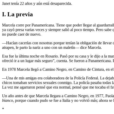
Janet tenía 22 años y aún está desaparecida.
I. La previa
Marcela corre por Panamericana. Tiene que poder llegar al guardarrail. 
ya cayó presa varias veces y siempre salió al poco tiempo. Pero sabe q
no puede caer de nuevo.
—Hacían cacerías con nosotras porque tenían la obligación de llevar ci
atrapen, le parto la nariz a uno con un maletín— dice Marcela.
Esa fue la última noche en Rosario. Pasó por su casa y le dijo a la m
ofreció ir a un lugar más seguro”, cuenta. Se fueron a Panamericana.
En 1978 Marcela llegó a Camino Negro, en Camino de Cintura, en el 
—Una de mis amigas era colaboradora de la Policía Federal. La dejaban
chicos tomaban servicios sexuales conmigo. La policía pasaba todas las
La vez me agarraron pensé que era normal, pensé que me tocaba el fa
Un año antes de que Marcela llegara a Camino Negro, en 1977, Paola t
bianco
, porque cuando pudo se fue a Italia y no volvió más; ahora se 
*