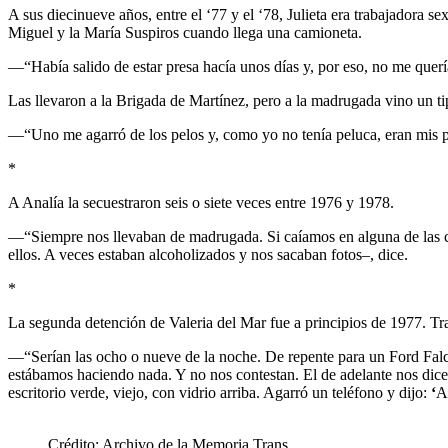
A sus diecinueve años, entre el ‘77 y el ‘78, Julieta era trabajadora 
Miguel y la María Suspiros cuando llega una camioneta.
—“Había salido de estar presa hacía unos días y, por eso, no me querí
Las llevaron a la Brigada de Martínez, pero a la madrugada vino un tipo
—“Uno me agarró de los pelos y, como yo no tenía peluca, eran mis pel
*
A Analía la secuestraron seis o siete veces entre 1976 y 1978.
—“Siempre nos llevaban de madrugada. Si caíamos en alguna de las co
ellos. A veces estaban alcoholizados y nos sacaban fotos–, dice.
*
La segunda detención de Valeria del Mar fue a principios de 1977. Tr
—“Serían las ocho o nueve de la noche. De repente para un Ford Falco
estábamos haciendo nada. Y no nos contestan. El de adelante nos dice
escritorio verde, viejo, con vidrio arriba. Agarró un teléfono y dijo:
‘
A
Crédito: Archivo de la Memoria Trans