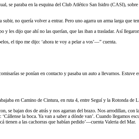
sexual, se paraba en la esquina del Club Atlético San Isidro (CASI), sob
a subir, no quería volver a entrar. Pero uno agarra un arma larga que te
 y les dijo que ahí no las querían, que las iban a trasladar. Así llegaro
os, el tipo me dijo: ‘ahora te voy a pelar a vos’—” cuenta.
misarías se ponían en contacto y pasaba un auto a llevarnos. Estuve e
abajaba en Camino de Cintura, en ruta 4, entre Seguí y la Rotonda de 
n, se bajan dos de atrás y nos agarran del brazo. Nos arrodillan, con l
: ‘Cállense la boca. Ya van a saber a dónde van’. Cuando llegamos escu
cá tienen a las cachorras que habían pedido’—cuenta Valeria del Mar.