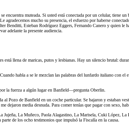
 encuentra muteada. Si usted está conectada por un celular, tiene un b
Le agradecemos mucho su presencia, el esfuerzo por haberse conectado p
ter Benditti, Esteban Rodríguez Eggers, Fernando Canero y quien le habl
evar adelante la presente audiencia.
s está llena de maricas, putos y lesbianas. Hay un silencio brutal: durant
 Cuando habla a se le mezclan las palabras del lunfardo italiano con el e
a por la fuerza a algún lugar en Banfield—pregunta Oberlin.
vada al Pozo de Banfield en un coche particular. Se bajaron y estaban ves
os, me dejaron media desnuda. Para comer tenías que pagar con sexo, hab
La Jujeña, La Muñeco, Paola Alagastino, La Marisela, Cuki López, La 
parte de los ocho testimonios que impulsó la Fiscalía en la causa.