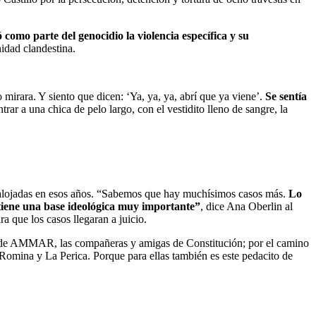
 como parte del genocidio la violencia específica y su
idad clandestina.
 mirara. Y siento que dicen: ‘Ya, ya, ya, abrí que ya viene’.
Se sentía
trar a una chica de pelo largo, con el vestidito lleno de sangre, la
ron alojadas en esos años. “Sabemos que hay muchísimos casos más.
Lo
y tiene una base ideológica muy importante”
, dice Ana Oberlin al
 que los casos llegaran a juicio.
as de AMMAR, las compañeras y amigas de Constitución; por el camino
mina y La Perica. Porque para ellas también es este pedacito de