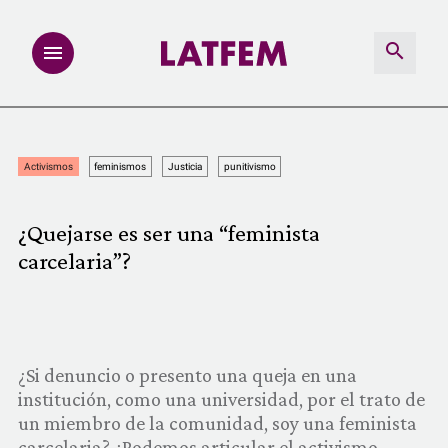
NOTAS
Activismos
feminismos
Justicia
punitivismo
INVESTIGACIONES
¿Quejarse es ser una “feminista
MULTIMEDIA
carcelaria”?
REDACCIÓN ABIERTA
LATFEMLAB.
¿Si denuncio o presento una queja en una
institución, como una universidad, por el trato de
PRODUCTOS
un miembro de la comunidad, soy una feminista
carcelaria? ¿Podemos articular el activismo