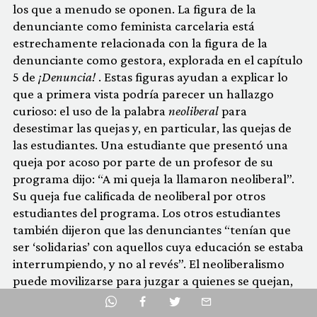
los que a menudo se oponen. La figura de la
denunciante como feminista carcelaria está
estrechamente relacionada con la figura de la
denunciante como gestora, explorada en el capítulo
5 de
¡Denuncia!
. Estas figuras ayudan a explicar lo
que a primera vista podría parecer un hallazgo
curioso: el uso de la palabra
neoliberal
para
desestimar las quejas y, en particular, las quejas de
las estudiantes. Una estudiante que presentó una
queja por acoso por parte de un profesor de su
programa dijo: “A mi queja la llamaron neoliberal”.
Su queja fue calificada de neoliberal por otros
estudiantes del programa. Los otros estudiantes
también dijeron que las denunciantes “tenían que
ser ‘solidarias’ con aquellos cuya educación se estaba
interrumpiendo, y no al revés”. El neoliberalismo
puede movilizarse para juzgar a quienes se quejan,
como personas egoístas motivadas por su propio
Facebook
interés. No quejarse del acoso de un profesor pasa