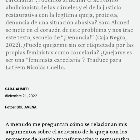
COMUNIDAD
abolicionista de las cárceles y el de la justicia
restaurativa con la legítima queja, protesta,
QUIÉNES SOMOS
denuncia de una situación abusiva? Sara Ahmed
se mete en el corazón de este problema y nos trae
este texto, secuela de “¡Denuncia!” (Caja Negra,
2022). ¿Puedo quejarme sin ser etiquetada por las
propias feministas como carcelaria? ¿Quejarse es
ser una “feminista carcelaria”? Traduce para
LatFem Nicolás Cuello.
SARA AHMED
diciembre 21, 2022
Fotos:
SOL AVENA
A menudo me preguntan cómo se relacionan mis
argumentos sobre el activismo de la queja con los
proyectos de justicia transformativa y restaurativa,