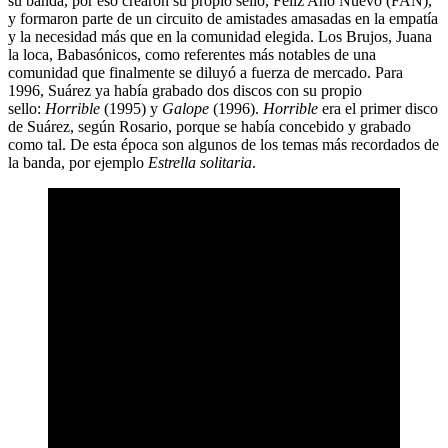
su banda, por eso crearon su propio sello, Feliz Año Nuevo (FAN),
y formaron parte de un circuito de amistades amasadas en la empatía
y la necesidad más que en la comunidad elegida. Los Brujos, Juana
la loca, Babasónicos, como referentes más notables de una
comunidad que finalmente se diluyó a fuerza de mercado. Para
1996, Suárez ya había grabado dos discos con su propio
sello:
Horrible
(1995) y
Galope
(1996).
Horrible
era el primer disco
de Suárez, según Rosario, porque se había concebido y grabado
como tal. De esta época son algunos de los temas más recordados de
la banda, por ejemplo
Estrella solitaria
.