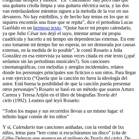
una guitarra criolla limpia y una guitarra eléctrica sucia, y las dos
van entrelazándose mientras siguen a la melodía de la voz en sus
devaneos. No hay estribillos, y de hecho hay temas en los que ni
siquiera encontrás una frase que se repita”, dice el periodista Lucas
Garófalo en un
hermoso texto
. “Quise hacer mi propio calendario,
ya que Julio César nos dejó el suyo, intentar armar mi propia
cuadrícula y hacerlo a mi tiempo sin dependencias externas. En este
caso tomarme mi tiempo fue no esperar, no ser demorada por causas
externas, en la medida de lo posible”, le contó Rosario a Julia
González en esa entrevista ya tantas veces citada en este texto (¿qué
seríamos sin las periodistas musicales?). Son canciones
cinematográficas, con melodías y arreglos incidentales, relatos
donde los personajes principales son ficticios o son otros. Para llegar
a este ejercicio (“Quería que la canción no fuera la ideología del
autor. Está buena la posibilidad de que la canción pueda presentar
otros personajes”) Rosario se basó en un método que usaron Arturo
Carrera y Teresa Arijón en el libro de biografías
Teoría del
cielo
(1992). Leamos qué leyó Rosario:
“Todos los mapas y sus recorridos llevan a un mismo lugar: el
infinito lugar común de los niños”
Y sí,
Calendario
trae canciones aniñadas, con la verdad de lxs
niñxs, letras para “leer como si escucháramos un disco” (cita de
Gilles Deleuze que aparece en el prólogo de
Teoría del cielo
). De