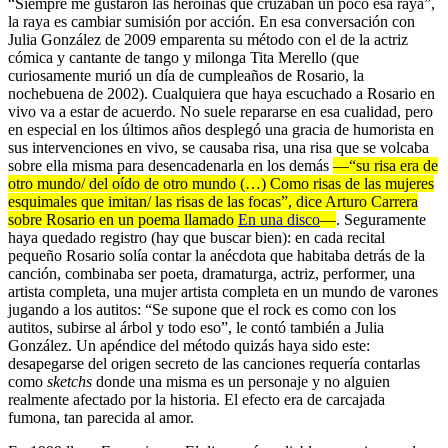
“Siempre me gustaron las heroínas que cruzaban un poco esa raya”,
la raya es cambiar sumisión por acción. En esa conversación con
Julia González de 2009 emparenta su método con el de la actriz
cómica y cantante de tango y milonga Tita Merello (que
curiosamente murió un día de cumpleaños de Rosario, la
nochebuena de 2002). Cualquiera que haya escuchado a Rosario en
vivo va a estar de acuerdo. No suele repararse en esa cualidad, pero
en especial en los últimos años desplegó una gracia de humorista en
sus intervenciones en vivo, se causaba risa, una risa que se volcaba
sobre ella misma para desencadenarla en los demás
—“su risa era de
otro mundo/ del oído de otro mundo (…) Como risas de las mujeres
esquimales que imitan/ las risas de las focas”, dice Arturo Carrera
sobre Rosario en un poema llamado
En una disco
—
. Seguramente
haya quedado registro (hay que buscar bien): en cada recital
pequeño Rosario solía contar la anécdota que habitaba detrás de la
canción, combinaba ser poeta, dramaturga, actriz, performer, una
artista completa, una mujer artista completa en un mundo de varones
jugando a los autitos: “Se supone que el rock es como con los
autitos, subirse al árbol y todo eso”, le contó también a Julia
González. Un apéndice del método quizás haya sido este:
desapegarse del origen secreto de las canciones requería contarlas
como
sketchs
donde una misma es un personaje y no alguien
realmente afectado por la historia. El efecto era de carcajada
fumona, tan parecida al amor.