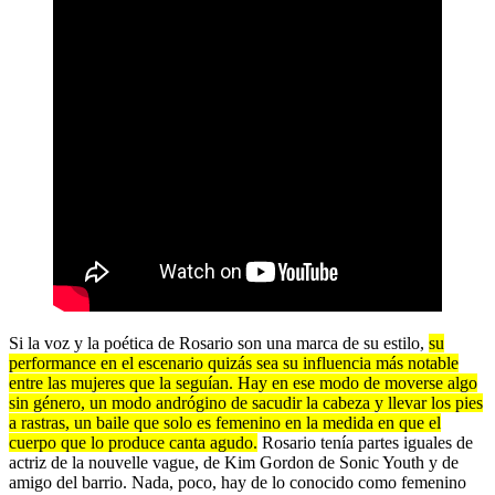
Si la voz y la poética de Rosario son una marca de su estilo,
su
performance en el escenario quizás sea su influencia más notable
entre las mujeres que la seguían. Hay en ese modo de moverse algo
sin género, un modo andrógino de sacudir la cabeza y llevar los pies
a rastras, un baile que solo es femenino en la medida en que el
cuerpo que lo produce canta agudo.
Rosario tenía partes iguales de
actriz de la nouvelle vague, de Kim Gordon de Sonic Youth y de
amigo del barrio. Nada, poco, hay de lo conocido como femenino