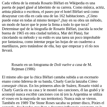
Cada viñeta de la entrada Rosario Bléfari en Wikipedia es una
puerta de papel glasé al laberinto de su carrera. Como música, actriz,
artista plástica o escritora, el paseo por el hotel Bléfari será como
desayunar con ella en cada una de las 162 habitaciones. ¿Cómo
puede estar en todas al mismo tiempo? ¿hay en su obra un método,
un modo de hacer que le pone la firma a todo lo que toca?
Determinar qué de la biografía de Rosario Bléfari, (nacida la noche
buena de 1965 en otra ciudad turística, Mar del Plata), fue
cincelando su método y su estilo es una tarea un poco improbable
por fantasiosa, como intentar pegar las hojas de un cuaderno a
martillazos, pero tratándose de ella, hay que empezar y el río nos
llevará.
Rosario en un fotograma de
Doli vuelve a casa
de M.
Rejtman (1986)
El mismo año que la chica Bléfari cantaba subida a un escenario
enano como lideresa de su banda, Charly García lanzaba
Cómo
conseguir chicas
. En los primeros años de Suárez, Rosario visitó a
Charly García en su casa y le mostró sus canciones, él las grabó y le
aconsejó nunca escribir canciones con
tú
(en la Argentina se utiliza
el voseo en la mayoría de sus territorios). Nunca más se vieron.
También en 1989 The Stone Roses sacaba su primer disco, Pixies el