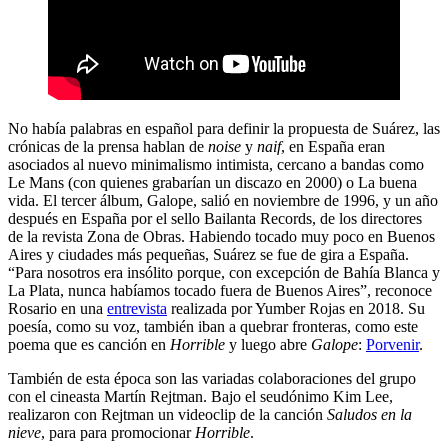
No había palabras en español para definir la propuesta de Suárez, las
crónicas de la prensa hablan de
noise
y
naif
, en España eran
asociados al nuevo minimalismo intimista, cercano a bandas como
Le Mans (con quienes grabarían un discazo en 2000) o La buena
vida. El tercer álbum, Galope, salió en noviembre de 1996, y un año
después en España por el sello Bailanta Records, de los directores
de la revista Zona de Obras. Habiendo tocado muy poco en Buenos
Aires y ciudades más pequeñas, Suárez se fue de gira a España.
“Para nosotros era insólito porque, con excepción de Bahía Blanca y
La Plata, nunca habíamos tocado fuera de Buenos Aires”, reconoce
Rosario en una
entrevista
realizada por Yumber Rojas en 2018. Su
poesía, como su voz, también iban a quebrar fronteras, como este
poema que es canción en
Horrible
y luego abre
Galope
:
Porvenir
.
También de esta época son las variadas colaboraciones del grupo
con el cineasta Martín Rejtman. Bajo el seudónimo Kim Lee,
realizaron con Rejtman un videoclip de la canción
Saludos en la
nieve
, para para promocionar
Horrible
.