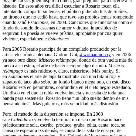
hoy,
de 2002. Quién inspiró a quién, gran pregunta para hacerle a la
historia. En esos años era difícil escuchar a Rosario tocar, ella
intentando compartir su temas, el público pidiendo hits de Suárez,
un tironeo que no cedió hasta que tuvo sus propios temas rompetodo
cuando salió
Estaciones
, en 2004. Canciones que funcionan como el
fondo de sonido de escenas de amor y drama, imposibles de
esquivar. La poesía se vuelve prístina, apropiable por cualquier
viviente, especialmente
Estaciones
.
Para 2005 Rosario participa de un compilado producido por la
artista electrónica alemana Gudrun Gut,
4 woman no cry
y en 2006
ya saca otro disco,
Misterio relámpago
, donde da otra vuelta más de
tuerca a su estilo, el arte de hacer siempre algo distinto.
Misterio
relámpago
es más ruidoso y, claro, misterioso. Más punky. Si
en
Estaciones
el arte de tapa la mostraba con una bikini roja y
zapatos de taco alto sobre un fondo blanco mega pop, en este disco
Rosario está en penumbras, confundida en el cielo negro estrellado.
Un disco en el que la rabia vuelve intacta y necesita de toda una
banda para sostenerla. Rosario tiene “un lobo suelto dentro de mis
pensamientos”. Más guitarras, más velocidad, más distorsión.
Pero, el método de la dispersión se impone. En 2008
sale
Calendario
y vuelve la ternura, un disco que Rosario hace
prácticamente sola, escribe, produce, graba, edita, canta, toca, se
cansa de esperar a lxs demás, se cansa de la sala de ensayo, de
congeniar tiempos y modos. “En ‘Calendario’ hay poco más que