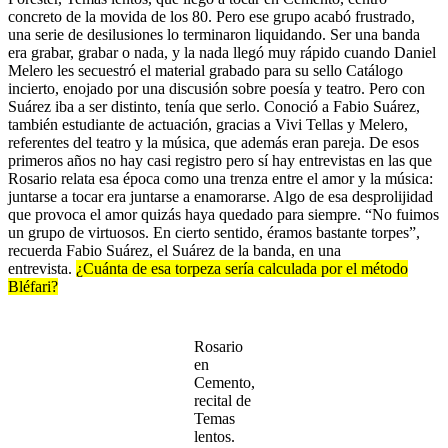
concreto de la movida de los 80. Pero ese grupo acabó frustrado,
una serie de desilusiones lo terminaron liquidando. Ser una banda
era grabar, grabar o nada, y la nada llegó muy rápido cuando Daniel
Melero les secuestró el material grabado para su sello Catálogo
incierto, enojado por una discusión sobre poesía y teatro. Pero con
Suárez iba a ser distinto, tenía que serlo. Conoció a Fabio Suárez,
también estudiante de actuación, gracias a Vivi Tellas y Melero,
referentes del teatro y la música, que además eran pareja. De esos
primeros años no hay casi registro pero sí hay entrevistas en las que
Rosario relata esa época como una trenza entre el amor y la música:
juntarse a tocar era juntarse a enamorarse. Algo de esa desprolijidad
que provoca el amor quizás haya quedado para siempre. “No fuimos
un grupo de virtuosos. En cierto sentido, éramos bastante torpes”,
recuerda Fabio Suárez, el Suárez de la banda, en una
entrevista.
¿Cuánta de esa torpeza sería calculada por el método
Bléfari?
Rosario
en
Cemento,
recital de
Temas
lentos.