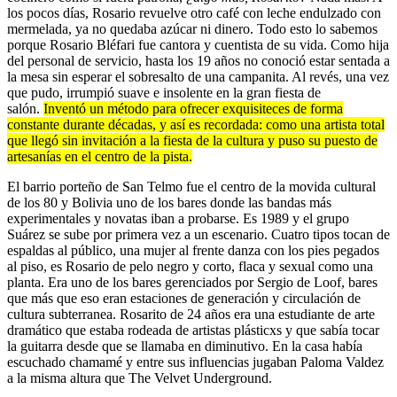
los pocos días, Rosario revuelve otro café con leche endulzado con
mermelada, ya no quedaba azúcar ni dinero. Todo esto lo sabemos
porque Rosario Bléfari fue cantora y cuentista de su vida. Como hija
del personal de servicio, hasta los 19 años no conoció estar sentada a
la mesa sin esperar el sobresalto de una campanita. Al revés, una vez
que pudo, irrumpió suave e insolente en la gran fiesta de
salón.
Inventó un método para ofrecer exquisiteces de forma
constante durante décadas, y así es recordada: como una artista total
que llegó sin invitación a la fiesta de la cultura y puso su puesto de
artesanías en el centro de la pista.
El barrio porteño de San Telmo fue el centro de la movida cultural
de los 80 y Bolivia uno de los bares donde las bandas más
experimentales y novatas iban a probarse. Es 1989 y el grupo
Suárez se sube por primera vez a un escenario. Cuatro tipos tocan de
espaldas al público, una mujer al frente danza con los pies pegados
al piso, es Rosario de pelo negro y corto, flaca y sexual como una
planta. Era uno de los bares gerenciados por Sergio de Loof, bares
que más que eso eran estaciones de generación y circulación de
cultura subterranea. Rosarito de 24 años era una estudiante de arte
dramático que estaba rodeada de artistas plásticxs y que sabía tocar
la guitarra desde que se llamaba en diminutivo. En la casa había
escuchado chamamé y entre sus influencias jugaban Paloma Valdez
a la misma altura que The Velvet Underground.