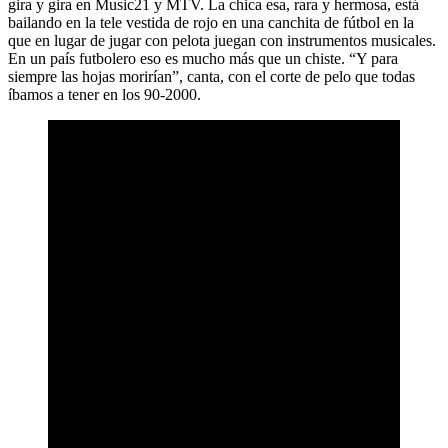
gira y gira en Music21 y MTV. La chica esa, rara y hermosa, está
bailando en la tele vestida de rojo en una canchita de fútbol en la
que en lugar de jugar con pelota juegan con instrumentos musicales.
En un país futbolero eso es mucho más que un chiste. “Y para
siempre las hojas morirían”, canta, con el corte de pelo que todas
íbamos a tener en los 90-2000.