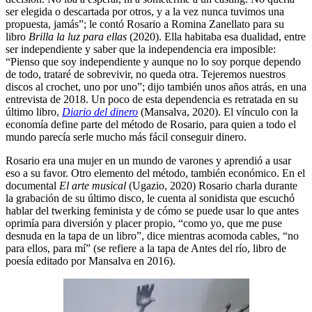
ser elegida o descartada por otros, y a la vez nunca tuvimos una
propuesta, jamás”; le contó Rosario a Romina Zanellato para su
libro
Brilla la luz para ellas
(2020). Ella habitaba esa dualidad, entre
ser independiente y saber que la independencia era imposible:
“Pienso que soy independiente y aunque no lo soy porque dependo
de todo, trataré de sobrevivir, no queda otra. Tejeremos nuestros
discos al crochet, uno por uno”; dijo también unos años atrás, en una
entrevista de 2018. Un poco de esta dependencia es retratada en su
último libro,
Diario del dinero
(Mansalva, 2020). El vínculo con la
economía define parte del método de Rosario, para quien a todo el
mundo parecía serle mucho más fácil conseguir dinero.
Rosario era una mujer en un mundo de varones y aprendió a usar
eso a su favor. Otro elemento del método, también económico. En el
documental
El arte musical
(Ugazio, 2020) Rosario charla durante
la grabación de su último disco, le cuenta al sonidista que escuchó
hablar del twerking feminista y de cómo se puede usar lo que antes
oprimía para diversión y placer propio, “como yo, que me puse
desnuda en la tapa de un libro”, dice mientras acomoda cables, “no
para ellos, para mí” (se refiere a la tapa de Antes del río, libro de
poesía editado por Mansalva en 2016).