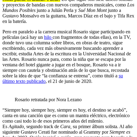
y proyectos de bandas con nuevos compañeros musicales, como
Los
Mundos Posibles
junto a Julián Perla y
Sué Mon Mont
junto a
Gustavo Monsalvo en la guitarra, Marcos Díaz en el bajo y Tifa Rex
en la batería.
Pero en paralelo a la carrera musical Rosario sigue participando en
películas (acá hay un
hilo
con fragmentos de todas ellas), en la TV,
donde tuvo una columna sobre libros, en obras de teatro, sigue
escribiendo, cada vez más obsesivamente buscando aprender a
escribir, estudia Artes de la escritura en la Universidad Nacional de
las Artes. Rosario nunca para, como la niña que se escapa por la
ventana del hotel gigante a jugar en el bosque, Rosario va a ir
siempre con cautela y obstinación atrás de lo que busca, recostada
sobre la idea de que “la confianza se entrena”, como tituló a
su
último texto publicado
, el 21 de junio de 2020.
Rosario retratada por Nora Lezano
“Siempre hoy, siempre hoy, siempre es hoy, el destino se acabó”,
canta en una canción que es como un mantra eléctrico, electrónico
como casi todo lo de esos primeros años del milenio.
Es
Agitado,
segundo track de
Cara,
su primer álbum solista. Al año
siguiente Gustavo Cerati fue nominado al Grammy por
Siempre es