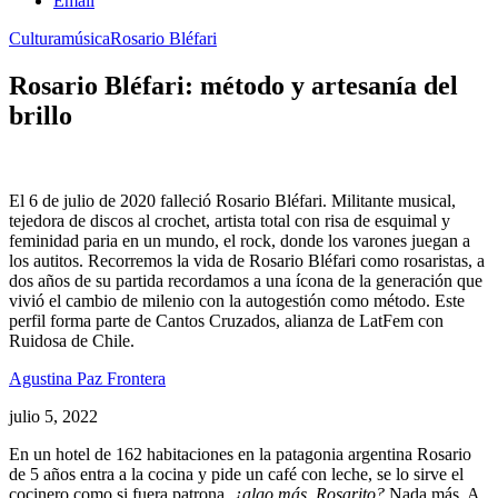
Email
Cultura
música
Rosario Bléfari
Rosario Bléfari: método y artesanía del
brillo
El 6 de julio de 2020 falleció Rosario Bléfari. Militante musical,
tejedora de discos al crochet, artista total con risa de esquimal y
feminidad paria en un mundo, el rock, donde los varones juegan a
los autitos. Recorremos la vida de Rosario Bléfari como rosaristas, a
dos años de su partida recordamos a una ícona de la generación que
vivió el cambio de milenio con la autogestión como método. Este
perfil forma parte de Cantos Cruzados, alianza de LatFem con
Ruidosa de Chile.
Agustina Paz Frontera
julio 5, 2022
En un hotel de 162 habitaciones en la patagonia argentina Rosario
de 5 años entra a la cocina y pide un café con leche, se lo sirve el
cocinero como si fuera patrona,
¿algo más, Rosarito?
Nada más. A