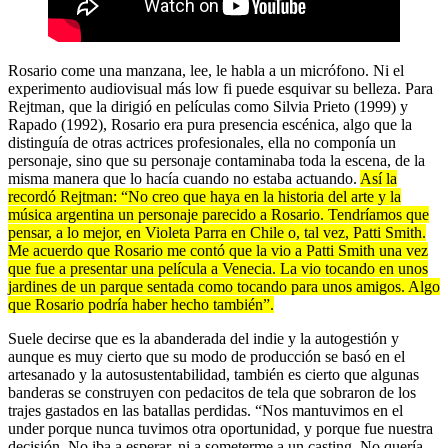
Rosario come una manzana, lee, le habla a un micrófono. Ni el
experimento audiovisual más low fi puede esquivar su belleza. Para
Rejtman, que la dirigió en películas como Silvia Prieto (1999) y
Rapado (1992), Rosario era pura presencia escénica, algo que la
distinguía de otras actrices profesionales, ella no componía un
personaje, sino que su personaje contaminaba toda la escena, de la
misma manera que lo hacía cuando no estaba actuando.
Así la
recordó Rejtman: “No creo que haya en la historia del arte y la
música argentina un personaje parecido a Rosario. Tendríamos que
pensar, a lo mejor, en Violeta Parra en Chile o, tal vez, Patti Smith.
Me acuerdo que Rosario me contó que la vio a Patti Smith una vez
que fue a presentar una película a Venecia. La vio tocando en unos
jardines de un parque sentada como tocando para unos amigos. Algo
que Rosario podría haber hecho también”.
Suele decirse que es la abanderada del indie y la autogestión y
aunque es muy cierto que su modo de producción se basó en el
artesanado y la autosustentabilidad, también es cierto que algunas
banderas se construyen con pedacitos de tela que sobraron de los
trajes gastados en las batallas perdidas. “Nos mantuvimos en el
under porque nunca tuvimos otra oportunidad, y porque fue nuestra
decisión. No iba a esperar, ni a someterme a un casting. No quería