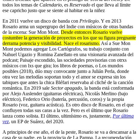
todos los temas de
Calendario
, es
Reservado
el que lleva al límite
ese capricho justo que se siente al habitar en la niñez
En 2011 vuelve un disco de banda con
Privilegio
. Y en 2013
Rosario arma un supergrupo del Indie con músicos de otras bandas
de la escena: Sue Mon Mont.
Desde entonces Rosario vuelve
costumbre la generación de proyectos en los que su figura pregnante
derrama potencia y visibilidad. Nace el rosarismo.
Así a Sue Mon
Mont podemos agregar Los Cartógrafos, su trabajo conjunto con
Nahuel Ugazio y Romina Zanellato en una visionaria avanzada del
podcast; Paisaje escondido, las sociedades provisorias con otrxs
músicos con lxs que gira; los libros de poemas, o Los mundos
posibles (2018), dúo muy convocante junto a Julián Perla, donde
otra vez las melodías soportan todo y el amor se expresa sin los
tabiques que antes la chica Bléfari reservaba al cliché de la canción
romántica. En 2019 sale
Sector apagado
, la banda está conformada
por Alejo Auslender (guitarras eléctricas), Nicolás Merlino (bajo
eléctrico), Federico Orio (batería, percusión, coros) y la propia
Rosario (voz, guitarra acústica). Es otro disco de Rosario, en el que
confluyen todas sus caras a la vez. Pero es el último que Rosario
lanza como solista. El último, ultimísimo es, justamente,
Por última
vez
, un EP de Suárez, del 2020.
A principios de ese año, el de la peste, Rosario se va a descansar a la
casa de su padre, en la provincia de La Pampa. La recomendación