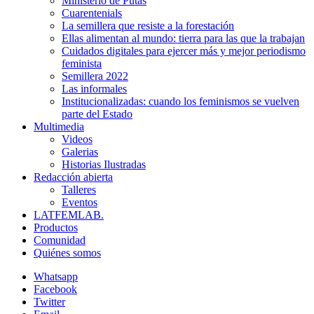
Ministerio de Putas
Cuarentenials
La semillera que resiste a la forestación
Ellas alimentan al mundo: tierra para las que la trabajan
Cuidados digitales para ejercer más y mejor periodismo
feminista
Semillera 2022
Las informales
Institucionalizadas: cuando los feminismos se vuelven
parte del Estado
Multimedia
Videos
Galerias
Historias Ilustradas
Redacción abierta
Talleres
Eventos
LATFEMLAB.
Productos
Comunidad
Quiénes somos
Whatsapp
Facebook
Twitter