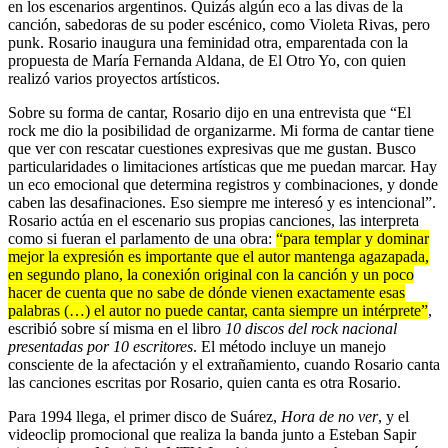
en los escenarios argentinos. Quizás algún eco a las divas de la
canción, sabedoras de su poder escénico, como Violeta Rivas, pero
punk. Rosario inaugura una feminidad otra, emparentada con la
propuesta de María Fernanda Aldana, de El Otro Yo, con quien
realizó varios proyectos artísticos.
Sobre su forma de cantar, Rosario dijo en una entrevista que “El
rock me dio la posibilidad de organizarme. Mi forma de cantar tiene
que ver con rescatar cuestiones expresivas que me gustan. Busco
particularidades o limitaciones artísticas que me puedan marcar. Hay
un eco emocional que determina registros y combinaciones, y donde
caben las desafinaciones. Eso siempre me interesó y es intencional”.
Rosario actúa en el escenario sus propias canciones, las interpreta
como si fueran el parlamento de una obra:
“para templar y dominar
mejor la expresión es importante que el autor mantenga agazapada,
en segundo plano, la conexión original con la canción y un poco
hacer de cuenta que no sabe de dónde vienen exactamente esas
palabras (…) el autor no puede cantar, canta siempre un intérprete”
,
escribió sobre sí misma en el libro
10 discos del rock nacional
presentadas por 10 escritores
. El método incluye un manejo
consciente de la afectación y el extrañamiento, cuando Rosario canta
las canciones escritas por Rosario, quien canta es otra Rosario.
Para 1994 llega, el primer disco de Suárez,
Hora de no ver
, y el
videoclip promocional que realiza la banda junto a Esteban Sapir