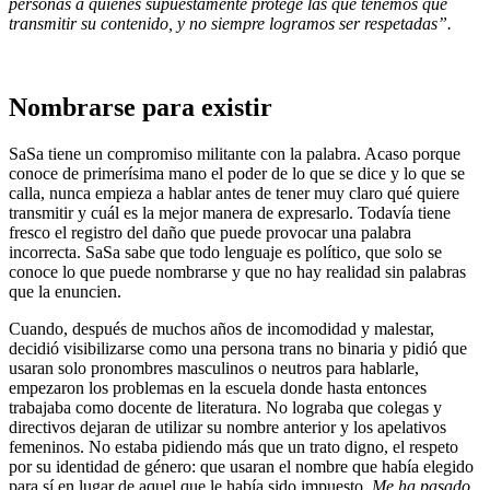
personas a quienes supuestamente protege las que tenemos que
transmitir su contenido, y no siempre logramos ser respetadas”.
Nombrarse para existir
SaSa tiene un compromiso militante con la palabra. Acaso porque
conoce de primerísima mano el poder de lo que se dice y lo que se
calla, nunca empieza a hablar antes de tener muy claro qué quiere
transmitir y cuál es la mejor manera de expresarlo. Todavía tiene
fresco el registro del daño que puede provocar una palabra
incorrecta. SaSa sabe que todo lenguaje es político, que solo se
conoce lo que puede nombrarse y que no hay realidad sin palabras
que la enuncien.
Cuando, después de muchos años de incomodidad y malestar,
decidió visibilizarse como una persona trans no binaria y pidió que
usaran solo pronombres masculinos o neutros para hablarle,
empezaron los problemas en la escuela donde hasta entonces
trabajaba como docente de literatura. No lograba que colegas y
directivos dejaran de utilizar su nombre anterior y los apelativos
femeninos. No estaba pidiendo más que un trato digno, el respeto
por su identidad de género: que usaran el nombre que había elegido
para sí en lugar de aquel que le había sido impuesto.
Me ha pasado