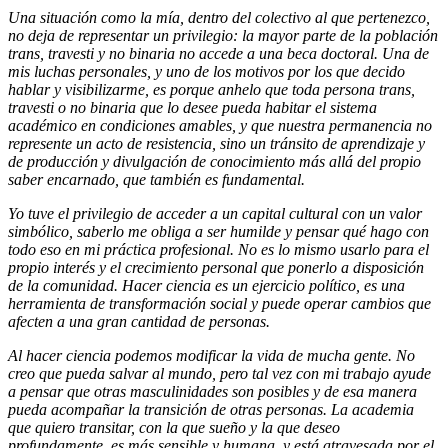
Una situación como la mía, dentro del colectivo al que pertenezco,
no deja de representar un privilegio: la mayor parte de la población
trans, travesti y no binaria no accede a una beca doctoral. Una de
mis luchas personales, y uno de los motivos por los que decido
hablar y visibilizarme, es porque anhelo que toda persona trans,
travesti o no binaria que lo desee pueda habitar el sistema
académico en condiciones amables, y que nuestra permanencia no
represente un acto de resistencia, sino un tránsito de aprendizaje y
de producción y divulgación de conocimiento más allá del propio
saber encarnado, que también es fundamental.
Yo tuve el privilegio de acceder a un capital cultural con un valor
simbólico, saberlo me obliga a ser humilde y pensar qué hago con
todo eso en mi práctica profesional. No es lo mismo usarlo para el
propio interés y el crecimiento personal que ponerlo a disposición
de la comunidad. Hacer ciencia es un ejercicio político, es una
herramienta de transformación social y puede operar cambios que
afecten a una gran cantidad de personas.
Al hacer ciencia podemos modificar la vida de mucha gente. No
creo que pueda salvar al mundo, pero tal vez con mi trabajo ayude
a pensar que otras masculinidades son posibles y de esa manera
pueda acompañar la transición de otras personas. La academia
que quiero transitar, con la que sueño y la que deseo
profundamente, es más sensible y humana, y está atravesada por el