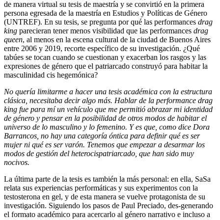
de manera virtual su tesis de maestría y se convirtió en la primera
persona egresada de la maestría en Estudios y Políticas de Género
(UNTREF). En su tesis, se pregunta por qué las performances
drag
king
parecieran tener menos visibilidad que las performances
drag
queen
, al menos en la escena cultural de la ciudad de Buenos Aires
entre 2006 y 2019, recorte específico de su investigación. ¿Qué
tabúes se tocan cuando se cuestionan y exacerban los rasgos y las
expresiones de género que el patriarcado construyó para habitar la
masculinidad cis hegemónica?
No quería limitarme a hacer una tesis académica con la estructura
clásica, necesitaba decir algo más. Hablar de la performance drag
king fue para mí un vehículo que me permitió abrazar mi identidad
de género y pensar en la posibilidad de otros modos de habitar el
universo de lo masculino y lo femenino. Y es que, como dice Dora
Barrancos, no hay una categoría óntica para definir qué es ser
mujer ni qué es ser varón. Tenemos que empezar a desarmar los
modos de gestión del heterocispatriarcado, que han sido muy
nocivos.
La última parte de la tesis es también la más personal: en ella, SaSa
relata sus experiencias performáticas y sus experimentos con la
testosterona en gel, y de esta manera se vuelve protagonista de su
investigación. Siguiendo los pasos de Paul Preciado, des-generando
el formato académico para acercarlo al género narrativo e incluso a