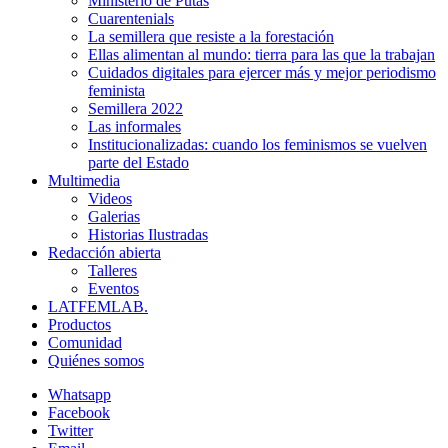
Ministerio de Putas
Cuarentenials
La semillera que resiste a la forestación
Ellas alimentan al mundo: tierra para las que la trabajan
Cuidados digitales para ejercer más y mejor periodismo
feminista
Semillera 2022
Las informales
Institucionalizadas: cuando los feminismos se vuelven
parte del Estado
Multimedia
Videos
Galerias
Historias Ilustradas
Redacción abierta
Talleres
Eventos
LATFEMLAB.
Productos
Comunidad
Quiénes somos
Whatsapp
Facebook
Twitter