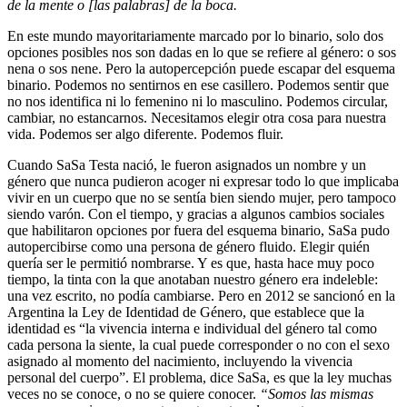
de la mente o [las palabras] de la boca.
En este mundo mayoritariamente marcado por lo binario, solo dos
opciones posibles nos son dadas en lo que se refiere al género: o sos
nena o sos nene. Pero la autopercepción puede escapar del esquema
binario. Podemos no sentirnos en ese casillero. Podemos sentir que
no nos identifica ni lo femenino ni lo masculino. Podemos circular,
cambiar, no estancarnos. Necesitamos elegir otra cosa para nuestra
vida. Podemos ser algo diferente. Podemos fluir.
Cuando SaSa Testa nació, le fueron asignados un nombre y un
género que nunca pudieron acoger ni expresar todo lo que implicaba
vivir en un cuerpo que no se sentía bien siendo mujer, pero tampoco
siendo varón. Con el tiempo, y gracias a algunos cambios sociales
que habilitaron opciones por fuera del esquema binario, SaSa pudo
autopercibirse como una persona de género fluido. Elegir quién
quería ser le permitió nombrarse. Y es que, hasta hace muy poco
tiempo, la tinta con la que anotaban nuestro género era indeleble:
una vez escrito, no podía cambiarse. Pero en 2012 se sancionó en la
Argentina la Ley de Identidad de Género, que establece que la
identidad es “la vivencia interna e individual del género tal como
cada persona la siente, la cual puede corresponder o no con el sexo
asignado al momento del nacimiento, incluyendo la vivencia
personal del cuerpo”. El problema, dice SaSa, es que la ley muchas
veces no se conoce, o no se quiere conocer.
“Somos las mismas