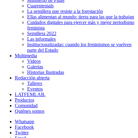
Ministerio de Putas
Cuarentenials
La semillera que resiste a la forestación
Ellas alimentan al mundo: tierra para las que la trabajan
Cuidados digitales para ejercer más y mejor periodismo
feminista
Semillera 2022
Las informales
Institucionalizadas: cuando los feminismos se vuelven
parte del Estado
Multimedia
Videos
Galerias
Historias Ilustradas
Redacción abierta
Talleres
Eventos
LATFEMLAB.
Productos
Comunidad
Quiénes somos
Whatsapp
Facebook
Twitter