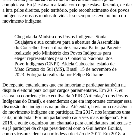
completava. Eu já estava realizada com o que estava fazendo, de dar
a luta pelos direitos, pelo território, pelo reconhecimento dos povos
indígenas e nossos modos de vida. Isso sempre esteve no bojo do
movimento indígena.
Chegada da Ministra dos Povos Indígenas Sônia
Guajajara e sua comitiva para a abertura da Assembléia
do Conselho Terena durante Caravana Participa Parente
realizada pelo Ministério dos Povos Indígenas para
eleger representantes para o Conselho Nacional dos
Povo Indígenas (CNPI). Aldeia Cabeceira, estado de
Mato Grosso do Sul (MS), Brasil, 15 de novembro de
2023. Fotografia realizada por Felipe Beltrame.
De repente, entendemos que era importante participar também na
disputa eleitoral para ocupar cargos parlamentares. Em 2017, eu
estava na coordenação executiva da APIB (Articulação dos Povos
Indígenas do Brasil), e entendemos que era importante começar essa
discussão dos indígenas na política. Até então, havia uma resistência
do movimento indígena em participar. Em 2017, nós lançamos uma
carta, intitulada “Por um parlamento cada vez mais indígena”. Em
2018, a gente organizou um chamado para candidaturas indígenas e
eu já participei da chapa presidencial com o Guilherme Boulos,
como vice-presidenta a partir dessa decisão de 2017. Em 2018, a