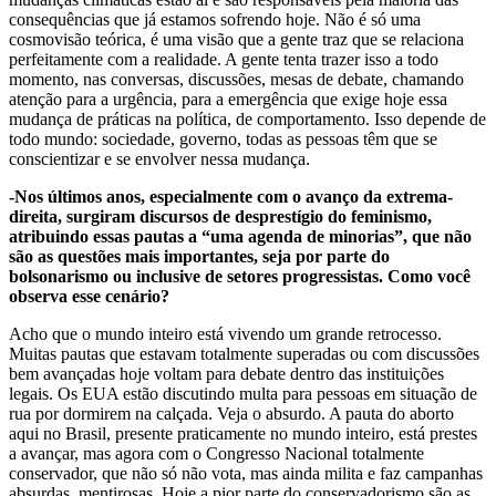
consequências que já estamos sofrendo hoje. Não é só uma
cosmovisão teórica, é uma visão que a gente traz que se relaciona
perfeitamente com a realidade. A gente tenta trazer isso a todo
momento, nas conversas, discussões, mesas de debate, chamando
atenção para a urgência, para a emergência que exige hoje essa
mudança de práticas na política, de comportamento. Isso depende de
todo mundo: sociedade, governo, todas as pessoas têm que se
conscientizar e se envolver nessa mudança.
-Nos últimos anos, especialmente com o avanço da extrema-
direita, surgiram discursos de desprestígio do feminismo,
atribuindo essas pautas a “uma agenda de minorias”, que não
são as questões mais importantes, seja por parte do
bolsonarismo ou inclusive de setores progressistas. Como você
observa esse cenário?
Acho que o mundo inteiro está vivendo um grande retrocesso.
Muitas pautas que estavam totalmente superadas ou com discussões
bem avançadas hoje voltam para debate dentro das instituições
legais. Os EUA estão discutindo multa para pessoas em situação de
rua por dormirem na calçada. Veja o absurdo. A pauta do aborto
aqui no Brasil, presente praticamente no mundo inteiro, está prestes
a avançar, mas agora com o Congresso Nacional totalmente
conservador, que não só não vota, mas ainda milita e faz campanhas
absurdas, mentirosas. Hoje a pior parte do conservadorismo são as