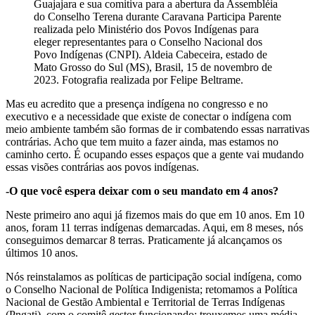
Guajajara e sua comitiva para a abertura da Assembléia
do Conselho Terena durante Caravana Participa Parente
realizada pelo Ministério dos Povos Indígenas para
eleger representantes para o Conselho Nacional dos
Povo Indígenas (CNPI). Aldeia Cabeceira, estado de
Mato Grosso do Sul (MS), Brasil, 15 de novembro de
2023. Fotografia realizada por Felipe Beltrame.
Mas eu acredito que a presença indígena no congresso e no
executivo e a necessidade que existe de conectar o indígena com
meio ambiente também são formas de ir combatendo essas narrativas
contrárias. Acho que tem muito a fazer ainda, mas estamos no
caminho certo. É ocupando esses espaços que a gente vai mudando
essas visões contrárias aos povos indígenas.
-O que você espera deixar com o seu mandato em 4 anos?
Neste primeiro ano aqui já fizemos mais do que em 10 anos. Em 10
anos, foram 11 terras indígenas demarcadas. Aqui, em 8 meses, nós
conseguimos demarcar 8 terras. Praticamente já alcançamos os
últimos 10 anos.
Nós reinstalamos as políticas de participação social indígena, como
o Conselho Nacional de Política Indigenista; retomamos a Política
Nacional de Gestão Ambiental e Territorial de Terras Indígenas
(Pngati), com o comitê gestor funcionando; trouxemos uma média