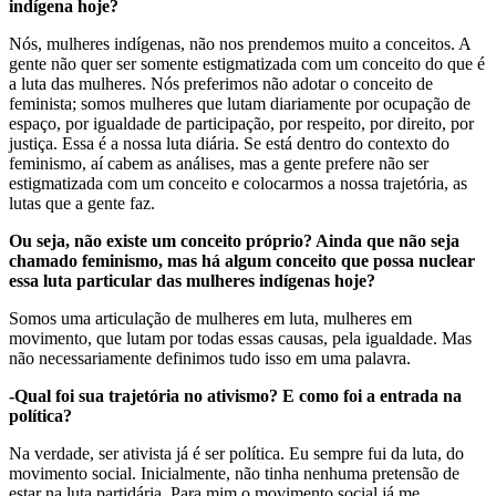
indígena hoje?
Nós, mulheres indígenas, não nos prendemos muito a conceitos. A
gente não quer ser somente estigmatizada com um conceito do que é
a luta das mulheres. Nós preferimos não adotar o conceito de
feminista; somos mulheres que lutam diariamente por ocupação de
espaço, por igualdade de participação, por respeito, por direito, por
justiça. Essa é a nossa luta diária. Se está dentro do contexto do
feminismo, aí cabem as análises, mas a gente prefere não ser
estigmatizada com um conceito e colocarmos a nossa trajetória, as
lutas que a gente faz.
Ou seja, não existe um conceito próprio? Ainda que não seja
chamado feminismo, mas há algum conceito que possa nuclear
essa luta particular das mulheres indígenas hoje?
Somos uma articulação de mulheres em luta, mulheres em
movimento, que lutam por todas essas causas, pela igualdade. Mas
não necessariamente definimos tudo isso em uma palavra.
-Qual foi sua trajetória no ativismo? E como foi a entrada na
política?
Na verdade, ser ativista já é ser política. Eu sempre fui da luta, do
movimento social. Inicialmente, não tinha nenhuma pretensão de
estar na luta partidária. Para mim o movimento social já me