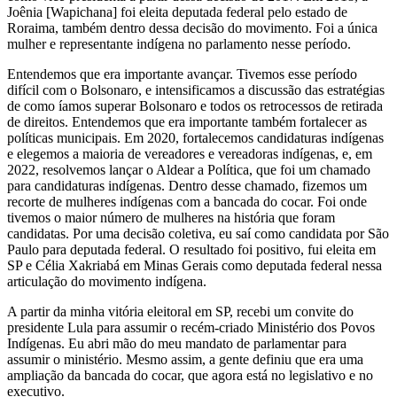
Joênia [Wapichana] foi eleita deputada federal pelo estado de
Roraima, também dentro dessa decisão do movimento. Foi a única
mulher e representante indígena no parlamento nesse período.
Entendemos que era importante avançar. Tivemos esse período
difícil com o Bolsonaro, e intensificamos a discussão das estratégias
de como íamos superar Bolsonaro e todos os retrocessos de retirada
de direitos. Entendemos que era importante também fortalecer as
políticas municipais. Em 2020, fortalecemos candidaturas indígenas
e elegemos a maioria de vereadores e vereadoras indígenas, e, em
2022, resolvemos lançar o Aldear a Política, que foi um chamado
para candidaturas indígenas. Dentro desse chamado, fizemos um
recorte de mulheres indígenas com a bancada do cocar. Foi onde
tivemos o maior número de mulheres na história que foram
candidatas. Por uma decisão coletiva, eu saí como candidata por São
Paulo para deputada federal. O resultado foi positivo, fui eleita em
SP e Célia Xakriabá em Minas Gerais como deputada federal nessa
articulação do movimento indígena.
A partir da minha vitória eleitoral em SP, recebi um convite do
presidente Lula para assumir o recém-criado Ministério dos Povos
Indígenas. Eu abri mão do meu mandato de parlamentar para
assumir o ministério. Mesmo assim, a gente definiu que era uma
ampliação da bancada do cocar, que agora está no legislativo e no
executivo.