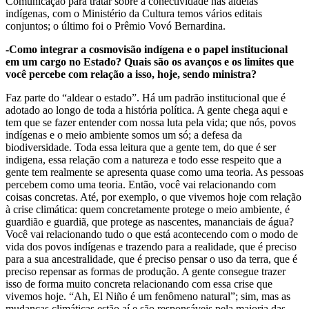
Comunicação para tratar sobre a conectividade nas aldeias
indígenas, com o Ministério da Cultura temos vários editais
conjuntos; o último foi o Prêmio Vovó Bernardina.
-Como integrar a cosmovisão indígena e o papel institucional
em um cargo no Estado? Quais são os avanços e os limites que
você percebe com relação a isso, hoje, sendo ministra?
Faz parte do “aldear o estado”. Há um padrão institucional que é
adotado ao longo de toda a história política. A gente chega aqui e
tem que se fazer entender com nossa luta pela vida; que nós, povos
indígenas e o meio ambiente somos um só; a defesa da
biodiversidade. Toda essa leitura que a gente tem, do que é ser
indigena, essa relação com a natureza e todo esse respeito que a
gente tem realmente se apresenta quase como uma teoria. As pessoas
percebem como uma teoria. Então, você vai relacionando com
coisas concretas. Até, por exemplo, o que vivemos hoje com relação
à crise climática: quem concretamente protege o meio ambiente, é
guardião e guardiã, que protege as nascentes, mananciais de água?
Você vai relacionando tudo o que está acontecendo com o modo de
vida dos povos indígenas e trazendo para a realidade, que é preciso
para a sua ancestralidade, que é preciso pensar o uso da terra, que é
preciso repensar as formas de produção. A gente consegue trazer
isso de forma muito concreta relacionando com essa crise que
vivemos hoje. “Ah, El Niño é um fenômeno natural”; sim, mas as
mudanças climáticas estão aí e são responsáveis pela maioria das