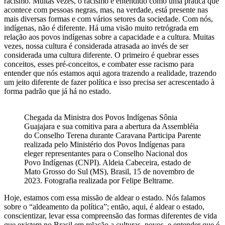
racismo. Muitas vezes, o racismo é entendido como uma prática que
acontece com pessoas negras, mas, na verdade, está presente nas
mais diversas formas e com vários setores da sociedade. Com nós,
indígenas, não é diferente. Há uma visão muito retrógrada em
relação aos povos indígenas sobre a capacidade e a cultura. Muitas
vezes, nossa cultura é considerada atrasada ao invés de ser
considerada uma cultura diferente. O primeiro é quebrar esses
conceitos, esses pré-conceitos, e combater esse racismo para
entender que nós estamos aqui agora trazendo a realidade, trazendo
um jeito diferente de fazer política e isso precisa ser acrescentado à
forma padrão que já há no estado.
Chegada da Ministra dos Povos Indígenas Sônia
Guajajara e sua comitiva para a abertura da Assembléia
do Conselho Terena durante Caravana Participa Parente
realizada pelo Ministério dos Povos Indígenas para
eleger representantes para o Conselho Nacional dos
Povo Indígenas (CNPI). Aldeia Cabeceira, estado de
Mato Grosso do Sul (MS), Brasil, 15 de novembro de
2023. Fotografia realizada por Felipe Beltrame.
Hoje, estamos com essa missão de aldear o estado. Nós falamos
sobre o “aldeamento da política”; então, aqui, é aldear o estado,
conscientizar, levar essa compreensão das formas diferentes de vida
que existem no Brasil em relação a culturas, povos, e entender que é