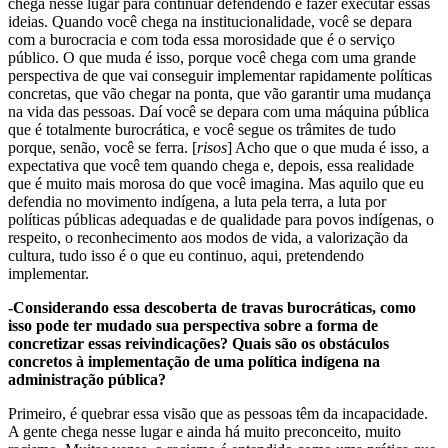
chega nesse lugar para continuar defendendo e fazer executar essas
ideias. Quando você chega na institucionalidade, você se depara
com a burocracia e com toda essa morosidade que é o serviço
público. O que muda é isso, porque você chega com uma grande
perspectiva de que vai conseguir implementar rapidamente políticas
concretas, que vão chegar na ponta, que vão garantir uma mudança
na vida das pessoas. Daí você se depara com uma máquina pública
que é totalmente burocrática, e você segue os trâmites de tudo
porque, senão, você se ferra. [
risos
] Acho que o que muda é isso, a
expectativa que você tem quando chega e, depois, essa realidade
que é muito mais morosa do que você imagina. Mas aquilo que eu
defendia no movimento indígena, a luta pela terra, a luta por
políticas públicas adequadas e de qualidade para povos indígenas, o
respeito, o reconhecimento aos modos de vida, a valorização da
cultura, tudo isso é o que eu continuo, aqui, pretendendo
implementar.
-Considerando essa descoberta de travas burocráticas, como
isso pode ter mudado sua perspectiva sobre a forma de
concretizar essas reivindicações? Quais são os obstáculos
concretos à implementação de uma política indígena na
administração pública?
Primeiro, é quebrar essa visão que as pessoas têm da incapacidade.
A gente chega nesse lugar e ainda há muito preconceito, muito