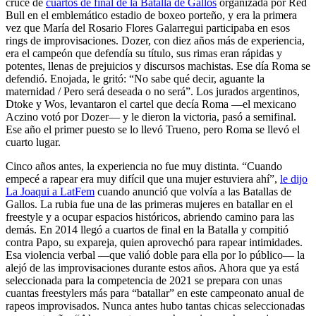
cruce de
cuartos de final de la Batalla de Gallos
organizada por Red
Bull en el emblemático estadio de boxeo porteño, y era la primera
vez que María del Rosario Flores Galarregui participaba en esos
rings de improvisaciones. Dozer, con diez años más de experiencia,
era el campeón que defendía su título, sus rimas eran rápidas y
potentes, llenas de prejuicios y discursos machistas. Ese día Roma se
defendió. Enojada, le gritó: “No sabe qué decir, aguante la
maternidad / Pero será deseada o no será”. Los jurados argentinos,
Dtoke y Wos, levantaron el cartel que decía Roma —el mexicano
Aczino votó por Dozer— y le dieron la victoria, pasó a semifinal.
Ese año el primer puesto se lo llevó Trueno, pero Roma se llevó el
cuarto lugar.
Cinco años antes, la experiencia no fue muy distinta. “Cuando
empecé a rapear era muy difícil que una mujer estuviera ahí”,
le dijo
La Joaqui a LatFem
cuando anunció que volvía a las Batallas de
Gallos. La rubia fue una de las primeras mujeres en batallar en el
freestyle y a ocupar espacios históricos, abriendo camino para las
demás. En 2014 llegó a cuartos de final en la Batalla y compitió
contra Papo, su expareja, quien aprovechó para rapear intimidades.
Esa violencia verbal —que valió doble para ella por lo público— la
alejó de las improvisaciones durante estos años. Ahora que ya está
seleccionada para la competencia de 2021 se prepara con unas
cuantas freestylers más para “batallar” en este campeonato anual de
rapeos improvisados. Nunca antes hubo tantas chicas seleccionadas