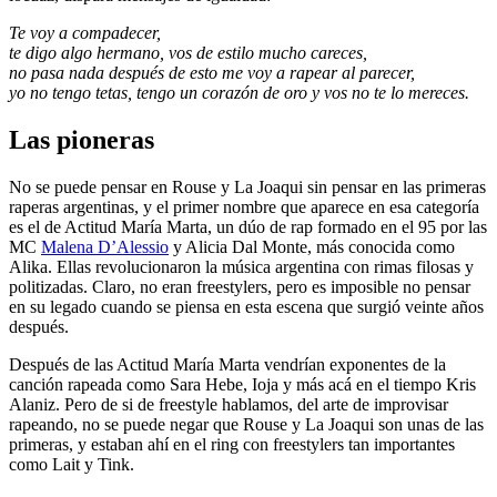
Te voy a compadecer,
te digo algo hermano, vos de estilo mucho careces,
no pasa nada después de esto me voy a rapear al parecer,
yo no tengo tetas, tengo un corazón de oro y vos no te lo mereces.
Las pioneras
No se puede pensar en Rouse y La Joaqui sin pensar en las primeras
raperas argentinas, y el primer nombre que aparece en esa categoría
es el de Actitud María Marta, un dúo de rap formado en el 95 por las
MC
Malena D’Alessio
y Alicia Dal Monte, más conocida como
Alika. Ellas revolucionaron la música argentina con rimas filosas y
politizadas. Claro, no eran freestylers, pero es imposible no pensar
en su legado cuando se piensa en esta escena que surgió veinte años
después.
Después de las Actitud María Marta vendrían exponentes de la
canción rapeada como Sara Hebe, Ioja y más acá en el tiempo Kris
Alaniz. Pero de si de freestyle hablamos, del arte de improvisar
rapeando, no se puede negar que Rouse y La Joaqui son unas de las
primeras, y estaban ahí en el ring con freestylers tan importantes
como Lait y Tink.