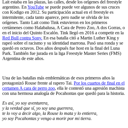
Lait estaba en las plazas, las calles, desde los orígenes del freestyle
argentino. En
YouTube
se puede puede ver algunos de sus cruces
con Kodigo en 2012. Su participación actual en el freestyle es
intermitente, cada tanto aparece, pero nadie se olvida de los
orígenes. Tanto Lait como Tink estuvieron en los primeros
certámenes como Halabalusa, A Cara de Perro Zoo, A dos Gorras, o
en el inicio del Quinto Escalón. Tink llegó en 2016 a competir en la
Red Bull contra Sony.
En esa batalla citó a Martin Luther King y
rapeó sobre el racismo y su identidad marrona. Pasó una ronda y se
quedó en octavos. Dos años después fue host en la final del Luna
Park. También fue jurada en la liga Freestyle Master Series (FMS)
Argentina de este años.
Una de las batallas más emblemáticas de esos primeros años la
protagonizó Rouse frente al rapero Tai.
Por los cuartos de final en el
certamen A cara de perro zoo
, ella le contestó una agresión machista
con una hermosa analogía de Pocahontas que quedó para la historia.
Es así, yo soy aventurera,
y la verdad que sí, yo soy una guerrera,
te lo voy a decir algo, la Rouse lo mata y lo entierra,
yo soy Pocahontas y vengo a morir por mi tierra.