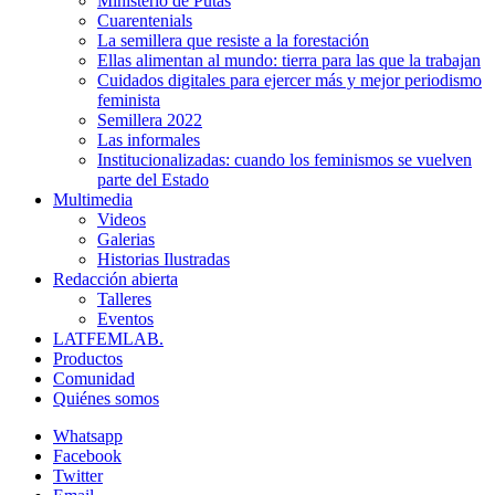
Ministerio de Putas
Cuarentenials
La semillera que resiste a la forestación
Ellas alimentan al mundo: tierra para las que la trabajan
Cuidados digitales para ejercer más y mejor periodismo
feminista
Semillera 2022
Las informales
Institucionalizadas: cuando los feminismos se vuelven
parte del Estado
Multimedia
Videos
Galerias
Historias Ilustradas
Redacción abierta
Talleres
Eventos
LATFEMLAB.
Productos
Comunidad
Quiénes somos
Whatsapp
Facebook
Twitter