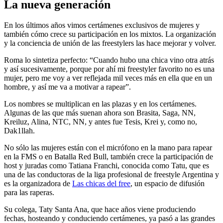
La nueva generación
En los últimos años vimos certámenes exclusivos de mujeres y
también cómo crece su participación en los mixtos. La organización
y la conciencia de unión de las freestylers las hace mejorar y volver.
Roma lo sintetiza perfecto: “Cuando hubo una chica vino otra atrás
y así sucesivamente, porque por ahí mi freestyler favorito no es una
mujer, pero me voy a ver reflejada mil veces más en ella que en un
hombre, y así me va a motivar a rapear”.
Los nombres se multiplican en las plazas y en los certámenes.
Algunas de las que más suenan ahora son Brasita, Saga, NN,
Kreiluz, Alina, NTC, NN, y antes fue Tesis, Krei y, como no,
Dak1llah.
No sólo las mujeres están con el micrófono en la mano para rapear
en la FMS o en Batalla Red Bull, también crece la participación de
host y juradas como Tatiana Franchi, conocida como Tatu, que es
una de las conductoras de la liga profesional de freestyle Argentina y
es la organizadora de
Las chicas del free
, un espacio de difusión
para las raperas.
Su colega, Taty Santa Ana, que hace años viene produciendo
fechas, hosteando y conduciendo certámenes, ya pasó a las grandes