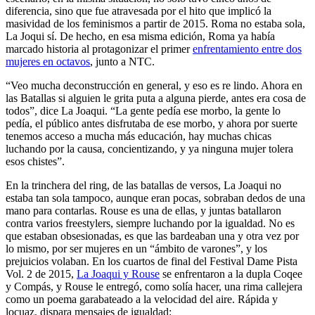
diferencia, sino que fue atravesada por el hito que implicó la
masividad de los feminismos a partir de 2015. Roma no estaba sola,
La Joqui sí. De hecho, en esa misma edición, Roma ya había
marcado historia al protagonizar el primer
enfrentamiento entre dos
mujeres en octavos
, junto a NTC.
“Veo mucha deconstrucción en general, y eso es re lindo. Ahora en
las Batallas si alguien le grita puta a alguna pierde, antes era cosa de
todos”, dice La Joaqui. “La gente pedía ese morbo, la gente lo
pedía, el público antes disfrutaba de ese morbo, y ahora por suerte
tenemos acceso a mucha más educación, hay muchas chicas
luchando por la causa, concientizando, y ya ninguna mujer tolera
esos chistes”.
En la trinchera del ring, de las batallas de versos, La Joaqui no
estaba tan sola tampoco, aunque eran pocas, sobraban dedos de una
mano para contarlas. Rouse es una de ellas, y juntas batallaron
contra varios freestylers, siempre luchando por la igualdad. No es
que estaban obsesionadas, es que las bardeaban una y otra vez por
lo mismo, por ser mujeres en un “ámbito de varones”, y los
prejuicios volaban. En los cuartos de final del Festival Dame Pista
Vol. 2 de 2015,
La Joaqui y Rouse
se enfrentaron a la dupla Coqee
y Compás, y Rouse le entregó, como solía hacer, una rima callejera
como un poema garabateado a la velocidad del aire. Rápida y
locuaz, dispara mensajes de igualdad: