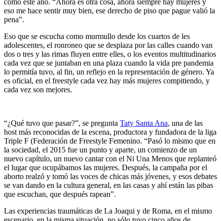
como este año. “Ahora es otra cosa, ahora siempre hay mujeres y
eso me hace sentir muy bien, ese derecho de piso que pague valió la
pena”.
Eso que se escucha como murmullo desde los cuartos de les
adolescentes, el ronroneo que se desplaza por las calles cuando van
dos o tres y las rimas fluyen entre elles, o los eventos multitudinarios
cada vez que se juntaban en una plaza cuando la vida pre pandemia
lo permitía tuvo, al fin, un reflejo en la representación de género. Ya
es oficial, en el freestyle cada vez hay más mujeres compitiendo, y
cada vez son mejores.
“¿Qué tuvo que pasar?”, se pregunta
Taty Santa Ana
, una de las
host más reconocidas de la escena, productora y fundadora de la liga
Triple F (Federación de Freestyle Femenino. “Pasó lo mismo que en
la sociedad, el 2015 fue un punto y aparte, un comienzo de un
nuevo capítulo, un nuevo cantar con el Ni Una Menos que replanteó
el lugar que ocupábamos las mujeres. Después, la campaña por el
aborto realzó y tomó las voces de chicas más jóvenes, y esos debates
se van dando en la cultura general, en las casas y ahí están las pibas
que escuchan, que después rapean”.
Las experiencias traumáticas de La Joaqui y de Roma, en el mismo
escenario, en la misma situación, no sólo tuvo cinco años de