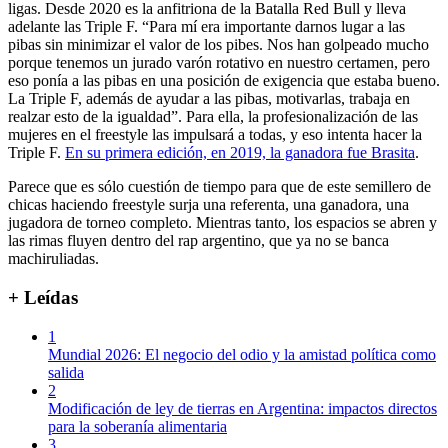
ligas. Desde 2020 es la anfitriona de la Batalla Red Bull y lleva
adelante las Triple F. “Para mí era importante darnos lugar a las
pibas sin minimizar el valor de los pibes. Nos han golpeado mucho
porque tenemos un jurado varón rotativo en nuestro certamen, pero
eso ponía a las pibas en una posición de exigencia que estaba bueno.
La Triple F, además de ayudar a las pibas, motivarlas, trabaja en
realzar esto de la igualdad”. Para ella, la profesionalización de las
mujeres en el freestyle las impulsará a todas, y eso intenta hacer la
Triple F.
En su primera edición, en 2019, la ganadora fue Brasita
.
Parece que es sólo cuestión de tiempo para que de este semillero de
chicas haciendo freestyle surja una referenta, una ganadora, una
jugadora de torneo completo. Mientras tanto, los espacios se abren y
las rimas fluyen dentro del rap argentino, que ya no se banca
machiruliadas.
+ Leídas
1
Mundial 2026: El negocio del odio y la amistad política como
salida
2
Modificación de ley de tierras en Argentina: impactos directos
para la soberanía alimentaria
3