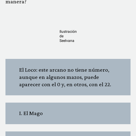
manera?
Ilustración
de
Seelvana
El Loco: este arcano no tiene número,
aunque en algunos mazos, puede
aparecer con el 0 y, en otros, con el 22.
I. El Mago