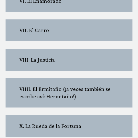
VI. El Enamorado
VII. El Carro
VIII. La Justicia
VIIII. El Ermitaño (¡a veces también se
escribe así: Hermitaño!)
X. La Rueda de la Fortuna