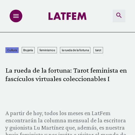
NOTAS
Cultura
Brujería
feminismos
la rueda de la fortuna
tarot
INVESTIGACIONES
La rueda de la fortuna: Tarot feminista en
MULTIMEDIA
fascículos virtuales coleccionables I
REDACCIÓN ABIERTA
LATFEMLAB.
A partir de hoy, todos los meses en LatFem
encontrarán la columna mensual de la escritora
PRODUCTOS
y guionista Lu Martínez que, además, es nuestra
bruja feminista y nos invita a visitar el mundo de