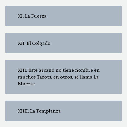
XI. La Fuerza
XII. El Colgado
XIII. Este arcano no tiene nombre en
muchos Tarots, en otros, se llama La
Muerte
XIIII. La Templanza