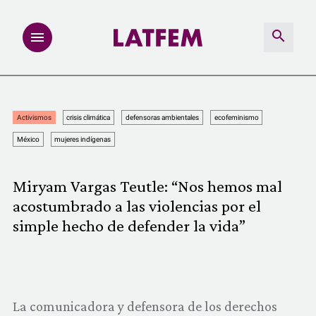
NOTAS
Activismos
crisis climática
defensoras ambientales
ecofeminismo
INVESTIGACIONES
México
mujeres indígenas
MULTIMEDIA
Miryam Vargas Teutle: “Nos hemos mal
acostumbrado a las violencias por el
REDACCIÓN ABIERTA
simple hecho de defender la vida”
LATFEMLAB.
PRODUCTOS
La comunicadora y defensora de los derechos