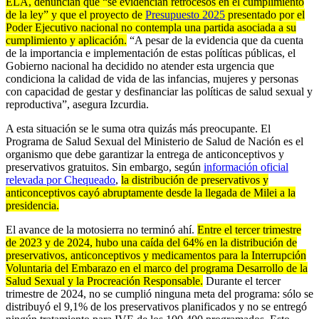
ELA, denuncian que “se evidencian retrocesos en el cumplimiento
de la ley” y que el proyecto de
Presupuesto 2025
presentado por el
Poder Ejecutivo nacional no contempla una partida asociada a su
cumplimiento y aplicación.
“A pesar de la evidencia que da cuenta
de la importancia e implementación de estas políticas públicas, el
Gobierno nacional ha decidido no atender esta urgencia que
condiciona la calidad de vida de las infancias, mujeres y personas
con capacidad de gestar y desfinanciar las políticas de salud sexual y
reproductiva”, asegura Izcurdia.
A esta situación se le suma otra quizás más preocupante. El
Programa de Salud Sexual del Ministerio de Salud de Nación es el
organismo que debe garantizar la entrega de anticonceptivos y
preservativos gratuitos. Sin embargo, según
información oficial
relevada por Chequeado
,
la distribución de preservativos y
anticonceptivos cayó abruptamente desde la llegada de Milei a la
presidencia.
El avance de la motosierra no terminó ahí.
Entre el tercer trimestre
de 2023 y de 2024, hubo una caída del 64% en la distribución de
preservativos, anticonceptivos y medicamentos para la Interrupción
Voluntaria del Embarazo en el marco del programa Desarrollo de la
Salud Sexual y la Procreación Responsable.
Durante el tercer
trimestre de 2024, no se cumplió ninguna meta del programa: sólo se
distribuyó el 9,1% de los preservativos planificados y no se entregó