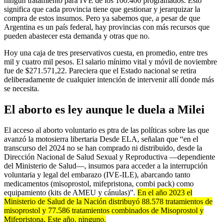
ningún tratamiento para IVE de los 100.400 programados. Esto
significa que cada provincia tiene que gestionar y jerarquizar la
compra de estos insumos. Pero ya sabemos que, a pesar de que
Argentina es un país federal, hay provincias con más recursos que
pueden abastecer esta demanda y otras que no.
Hoy una caja de tres preservativos cuesta, en promedio, entre tres
mil y cuatro mil pesos. El salario mínimo vital y móvil de noviembre
fue de $271.571,22. Pareciera que el Estado nacional se retira
deliberadamente de cualquier intención de intervenir allí donde más
se necesita.
El aborto es ley aunque le duela a Milei
El acceso al aborto voluntario es ptra de las políticas sobre las que
avanzó la motosierra libertaria Desde ELA, señalan que “en el
transcurso del 2024 no se han comprado ni distribuido, desde la
Dirección Nacional de Salud Sexual y Reproductiva —dependiente
del Ministerio de Salud—, insumos para acceder a la interrupción
voluntaria y legal del embarazo (IVE-ILE), abarcando tanto
medicamentos (misoprostol, mifepristona, combi pack) como
equipamiento (kits de AMEU y cánulas)”.
En el año 2023 el
Ministerio de Salud de la Nación distribuyó 88.578 tratamientos de
misoprostol y 77.586 tratamientos combinados de Misoprostol y
Mifepristona. Este año, ninguno.