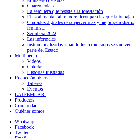
Ministerio de Putas
Cuarentenials
La semillera que resiste a la forestación
Ellas alimentan al mundo: tierra para las que la trabajan
Cuidados digitales para ejercer más y mejor periodismo
feminista
Semillera 2022
Las informales
Institucionalizadas: cuando los feminismos se vuelven
parte del Estado
Multimedia
Videos
Galerias
Historias Ilustradas
Redacción abierta
Talleres
Eventos
LATFEMLAB.
Productos
Comunidad
Quiénes somos
Whatsapp
Facebook
Twitter