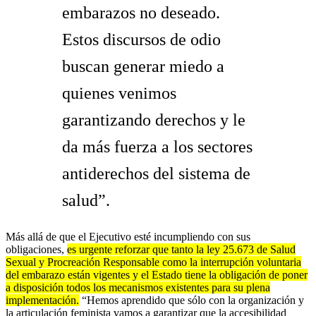
embarazos no deseado.
Estos discursos de odio
buscan generar miedo a
quienes venimos
garantizando derechos y le
da más fuerza a los sectores
antiderechos del sistema de
salud”.
Más allá de que el Ejecutivo esté incumpliendo con sus
obligaciones,
es urgente reforzar que tanto la ley 25.673 de Salud
Sexual y Procreación Responsable como la interrupción voluntaria
del embarazo están vigentes y el Estado tiene la obligación de poner
a disposición todos los mecanismos existentes para su plena
implementación.
“Hemos aprendido que sólo con la organización y
la articulación feminista vamos a garantizar que la accesibilidad