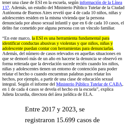
tener una clase de ESI en la escuela, según
información de la Línea
137
. Además, un estudio del Ministerio Público Tutelar de la Ciudad
Autónoma de Buenos Aires reveló que 4 de cada 10 niños, niñas y
adolescentes residen en la misma vivienda que la persona
denunciada por abuso sexual infantil y que en 6 de cada 10 casos, el
delito fue cometido por alguna persona con un vínculo familiar.
“En este marco,
la ESI es una herramienta fundamental para
identificar conductas abusivas y violentas y que niños, niñas y
adolescente puedan contar con herramientas para denunciarlas
.
Además, del número de casos relevados en aquellas situaciones en
que se demoró más de un año en hacerse la denuncia se observó en
forma reiterada que la develación sucede recién cuando los niños,
niñas y adolescentes tienen un entorno de contención para poder
relatar el hecho o cuando encuentran palabras para relatar los
hechos, por ejemplo, a partir de una clase de educación sexual
integral. Según el informe del
Ministerio Público Tutelar de CABA
,
en 1 de cada 4 casos se devela el hecho en la escuela”, explica
Julieta Izcurdia, directora del área jurídica de ELA.
Entre 2017 y 2023, se
registraron 15.699 casos de