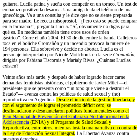
guitarra. Lucila patina y sueña con competir en un torneo. Un test de
embarazo positivo la desarma. Una amiga le da el teléfono de una
ginecóloga. Va a una consulta y le dice que no se siente preparada
para ser madre. Le receta misoprostol. “¿Pero esto se puede comprar
en la farmacia?”, pregunta Lucila. “Sí, obviamente no digas para
qué es. En medicina también tiene otros usos de orden
gástrico”. Corre el año 2004. El 30 de diciembre la banda Callejeros
toca en el boliche Cromañón y un incendio provoca la muerte de
194 personas. Ella sobrevive y decide no abortar. Lucila es el
personaje interpretado por Nicole Mottchouk en la serie
Cromañón
,
dirigida por Fabiana Tiscornia y Marialy Rivas. ¿Cuántas Lucilas
existen?
Veinte años más tarde, y después de haber logrado hacer carne
demandas feministas históricas, el gobierno de Javier Milei —el
presidente que se presenta como “un topo que viene a destruir el
Estado”— avanza contra las políticas de salud sexual y (no)
reproductiva en Argentina.
Desde el inicio de la gestión libertaria, y
con el argumento de lograr el prometido déficit cero, se
desfinanciaron y desmantelaron políticas fundamentales como el
Plan Nacional de Prevención del Embarazo No Intencional en la
Adolescencia
(ENIA) y el Programa de Salud Sexual y
Reproductiva, entre otros, mientras instala una narrativa en contra de
la Ley de Educación Sexual Integral.
La Libertad Avanza contra
nuestros derechos.