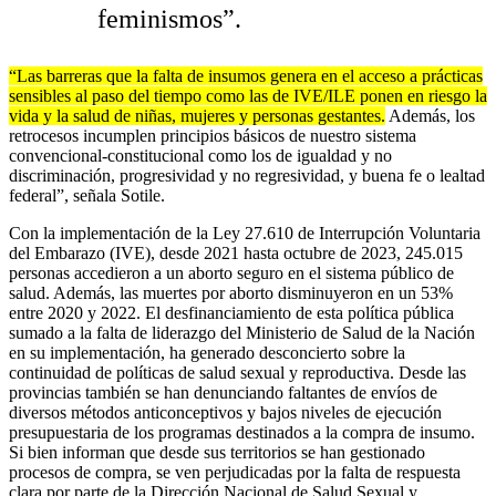
feminismos”.
“Las barreras que la falta de insumos genera en el acceso a prácticas
sensibles al paso del tiempo como las de IVE/ILE ponen en riesgo la
vida y la salud de niñas, mujeres y personas gestantes.
Además, los
retrocesos incumplen principios básicos de nuestro sistema
convencional-constitucional como los de igualdad y no
discriminación, progresividad y no regresividad, y buena fe o lealtad
federal”, señala Sotile.
Con la implementación de la Ley 27.610 de Interrupción Voluntaria
del Embarazo (IVE), desde 2021 hasta octubre de 2023, 245.015
personas accedieron a un aborto seguro en el sistema público de
salud. Además, las muertes por aborto disminuyeron en un 53%
entre 2020 y 2022. El desfinanciamiento de esta política pública
sumado a la falta de liderazgo del Ministerio de Salud de la Nación
en su implementación, ha generado desconcierto sobre la
continuidad de políticas de salud sexual y reproductiva. Desde las
provincias también se han denunciando faltantes de envíos de
diversos métodos anticonceptivos y bajos niveles de ejecución
presupuestaria de los programas destinados a la compra de insumo.
Si bien informan que desde sus territorios se han gestionado
procesos de compra, se ven perjudicadas por la falta de respuesta
clara por parte de la Dirección Nacional de Salud Sexual y