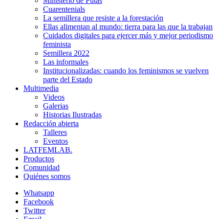
Ministerio de Putas
Cuarentenials
La semillera que resiste a la forestación
Ellas alimentan al mundo: tierra para las que la trabajan
Cuidados digitales para ejercer más y mejor periodismo
feminista
Semillera 2022
Las informales
Institucionalizadas: cuando los feminismos se vuelven
parte del Estado
Multimedia
Videos
Galerias
Historias Ilustradas
Redacción abierta
Talleres
Eventos
LATFEMLAB.
Productos
Comunidad
Quiénes somos
Whatsapp
Facebook
Twitter