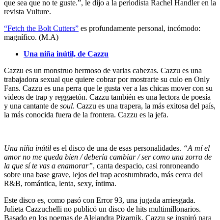
que sea que no te guste.”, le dijo a la periodista Rachel Handler en la
revista Vulture.
“Fetch the Bolt Cutters”
es profundamente personal, incómodo:
magnífico. (M.A)
Una niña inútil, de Cazzu
Cazzu es un monstruo hermoso de varias cabezas. Cazzu es una
trabajadora sexual que quiere cobrar por mostrarte su culo en Only
Fans. Cazzu es una perra que le gusta ver a las chicas mover con su
videos de trap y reggaetón. Cazzu también es una lectora de poesía
y una cantante de
soul
. Cazzu es una trapera, la más exitosa del país,
la más conocida fuera de la frontera. Cazzu es la jefa.
Una niña inútil
es el disco de una de esas personalidades.
“A mí el
amor no me queda bien / debería cambiar / ser como una zorra de
la que sí te vas a enamorar”
, canta despacio, casi ronroneando
sobre una base grave, lejos del trap acostumbrado, más cerca del
R&B, romántica, lenta, sexy, íntima.
Este disco es, como pasó con Error 93, una jugada arriesgada.
Julieta Cazzuchelli no publicó un disco de hits multimillonarios.
Basado en los poemas de Alejandra Pizarnik, Cazzu se inspiró para