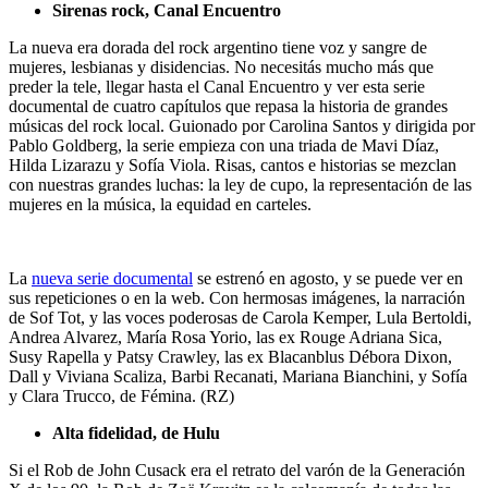
Sirenas rock, Canal Encuentro
La nueva era dorada del rock argentino tiene voz y sangre de
mujeres, lesbianas y disidencias. No necesitás mucho más que
preder la tele, llegar hasta el Canal Encuentro y ver esta serie
documental de cuatro capítulos que repasa la historia de grandes
músicas del rock local. Guionado por Carolina Santos y dirigida por
Pablo Goldberg, la serie empieza con una triada de Mavi Díaz,
Hilda Lizarazu y Sofía Viola. Risas, cantos e historias se mezclan
con nuestras grandes luchas: la ley de cupo, la representación de las
mujeres en la música, la equidad en carteles.
La
nueva serie documental
se estrenó en agosto, y se puede ver en
sus repeticiones o en la web. Con hermosas imágenes, la narración
de Sof Tot, y las voces poderosas de Carola Kemper, Lula Bertoldi,
Andrea Alvarez, María Rosa Yorio, las ex Rouge Adriana Sica,
Susy Rapella y Patsy Crawley, las ex Blacanblus Débora Dixon,
Dall y Viviana Scaliza, Barbi Recanati, Mariana Bianchini, y Sofía
y Clara Trucco, de Fémina. (RZ)
Alta fidelidad, de Hulu
Si el Rob de John Cusack era el retrato del varón de la Generación