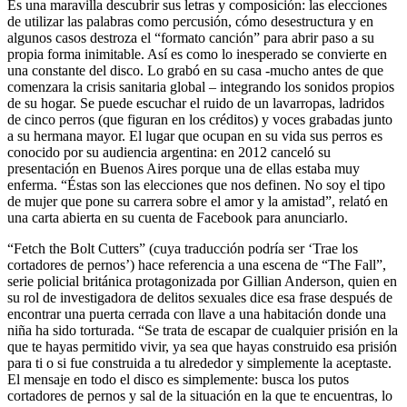
Es una maravilla descubrir sus letras y composición: las elecciones
de utilizar las palabras como percusión, cómo desestructura y en
algunos casos destroza el “formato canción” para abrir paso a su
propia forma inimitable. Así es como lo inesperado se convierte en
una constante del disco. Lo grabó en su casa -mucho antes de que
comenzara la crisis sanitaria global – integrando los sonidos propios
de su hogar. Se puede escuchar el ruido de un lavarropas, ladridos
de cinco perros (que figuran en los créditos) y voces grabadas junto
a su hermana mayor. El lugar que ocupan en su vida sus perros es
conocido por su audiencia argentina: en 2012 canceló su
presentación en Buenos Aires porque una de ellas estaba muy
enferma. “Éstas son las elecciones que nos definen. No soy el tipo
de mujer que pone su carrera sobre el amor y la amistad”, relató en
una carta abierta en su cuenta de Facebook para anunciarlo.
“Fetch the Bolt Cutters” (cuya traducción podría ser ‘Trae los
cortadores de pernos’) hace referencia a una escena de “The Fall”,
serie policial británica protagonizada por Gillian Anderson, quien en
su rol de investigadora de delitos sexuales dice esa frase después de
encontrar una puerta cerrada con llave a una habitación donde una
niña ha sido torturada. “Se trata de escapar de cualquier prisión en la
que te hayas permitido vivir, ya sea que hayas construido esa prisión
para ti o si fue construida a tu alrededor y simplemente la aceptaste.
El mensaje en todo el disco es simplemente: busca los putos
cortadores de pernos y sal de la situación en la que te encuentras, lo