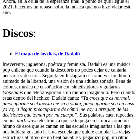
Ahora, en la orilla de la esperanza final, a punto de que llegue el
2021, hacemos un repaso sobre la música que nos hizo viajar este
año.
Discos
:
El mapa de los días, de Dadalú
Irreverente, juguetona, poética y feminista. Dadalú es una música
pop chilena que cuando la descubrís no podés dejar de cantarla,
pensarla y desearla. Seguirla en Instagram es como ver un dibujo
animado de la libertad, una visión de una adultez soñada, llena de
colores, música de ensoñación con sintetizadores y guitarras
loopeadas
que teletransportan a un mundo imaginario. Pero cuando
estás dentro del hechizo, Dadalú canta:
“Tu crees que es normal,
preocuparme si el taxista me va a violar, preocuparme si a mi casa
yo voy a llegar, preocuparme de cómo me voy a arreglar, de las
decisiones que toman por mi cuerpo”
. Sus palabras caen rapeadas
en una
dark wave
electrónica que se te pega en la nuca como un
himno de esos que se cantan en las escuelas imaginarias a las que
nos hubiera gustado ir. Una escuela que quiere cambiar las viejas
estructuras al ritmo de un beat bailable y pegadizo pop, un ritmo