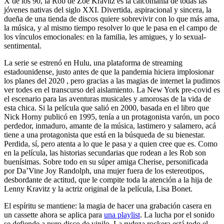
X de los 90, la Rob de Zoë Kravitz es la calcomanía de todas las
jóvenes nativas del siglo XXI. Divertida, aspiracional y sincera, la
dueña de una tienda de discos quiere sobrevivir con lo que más ama,
la música, y al mismo tiempo resolver lo que le pasa en el campo de
los vínculos emocionales: en la familia, les amigues, y lo sexual-
sentimental.
La serie se estrenó en Hulu, una plataforma de streaming
estadounidense, justo antes de que la pandemia hiciera implosionar
los planes del 2020 , pero gracias a las magias de internet la pudimos
ver todes en el transcurso del aislamiento. La New York pre-covid es
el escenario para las aventuras musicales y amorosas de la vida de
esta chica. Si la película que salió en 2000, basada en el libro que
Nick Horny publicó en 1995, tenía a un protagonista varón, un poco
perdedor, inmaduro, amante de la música, lastimero y salamero, acá
tiene a una protagonista que está en la búsqueda de su bienestar.
Perdida, sí, pero atenta a lo que le pasa y a quien cree que es. Como
en la película, las historias secundarias que rodean a les Rob son
buenísimas. Sobre todo en su súper amiga Cherise, personificada
por Da’Vine Joy Randolph, una mujer fuera de los estereotipos,
desbordante de actitud, que le compite toda la atención a la hija de
Lenny Kravitz y la actriz original de la película, Lisa Bonet.
El espíritu se mantiene: la magia de hacer una grabación casera en
un cassette ahora se aplica para
una playlist
. La lucha por el sonido
se defiende a puro disco de vinilo. La rudeza rockera está todo el