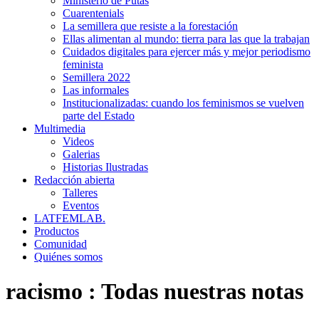
Ministerio de Putas
Cuarentenials
La semillera que resiste a la forestación
Ellas alimentan al mundo: tierra para las que la trabajan
Cuidados digitales para ejercer más y mejor periodismo
feminista
Semillera 2022
Las informales
Institucionalizadas: cuando los feminismos se vuelven
parte del Estado
Multimedia
Videos
Galerias
Historias Ilustradas
Redacción abierta
Talleres
Eventos
LATFEMLAB.
Productos
Comunidad
Quiénes somos
racismo
:
Todas nuestras notas