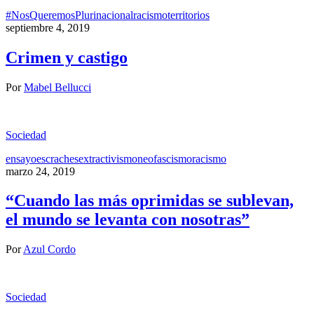
#NosQueremosPlurinacional
racismo
territorios
septiembre 4, 2019
Crimen y castigo
Por
Mabel Bellucci
Sociedad
ensayo
escraches
extractivismo
neofascismo
racismo
marzo 24, 2019
“Cuando las más oprimidas se sublevan,
el mundo se levanta con nosotras”
Por
Azul Cordo
Sociedad