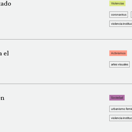
tado
Violencias
coronavirus
violencia institu
 el
Activismos
artes visuales
én
Sociedad
urbanismo femin
violencia institu