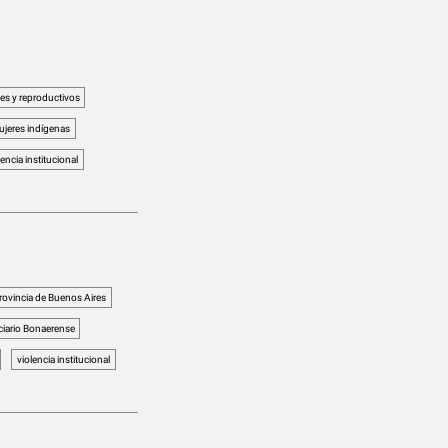
es y reproductivos
jeres indígenas
lencia institucional
rovincia de Buenos Aires
ciario Bonaerense
violencia institucional