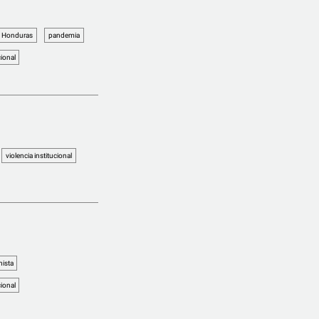
Honduras
pandemia
cional
violencia institucional
ista
cional