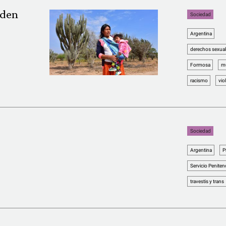
nden
Sociedad
Argentina
derechos sexual
Formosa
mu
racismo
vio
Sociedad
Argentina
P
Servicio Peniten
travestis y trans