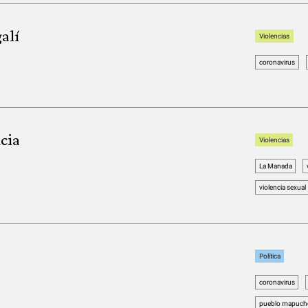
alí
Violencias
coronavirus
cia
Violencias
La Manada
violencia sexual
Política
coronavirus
pueblo mapuch