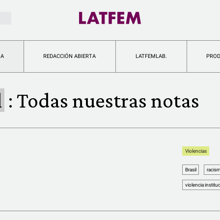
IA
REDACCIÓN ABIERTA
LATFEMLAB.
PRO
l
:
Todas nuestras notas
Violencias
Brasil
racis
violencia institu