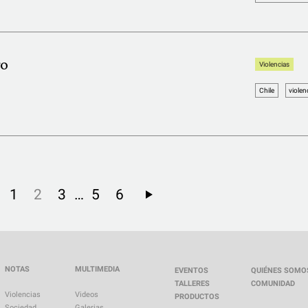
ro
Violencias
Chile
violen
…
1
2
3
5
6
NOTAS
MULTIMEDIA
EVENTOS
QUIÉNES SOMO
TALLERES
COMUNIDAD
Violencias
Videos
PRODUCTOS
Sociedad
Galerias