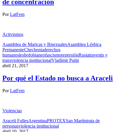
de concentración
Por
LatFem
Activismos
Asamblea de Maricas y Bisexuales
Asamblea Lésbica
Permanente
Chechenia
derechos
humanos
lesbofobia
neofascismo
represión
Rusia
travestis y
trans
violencia institucional
Vladímir Putin
abril 21, 2017
Por qué el Estado no busca a Araceli
Por
LatFem
Violencias
Araceli Fulles
Argentina
PROTEX
San Martín
trata de
personas
violencia institucional
abril 10, 2017