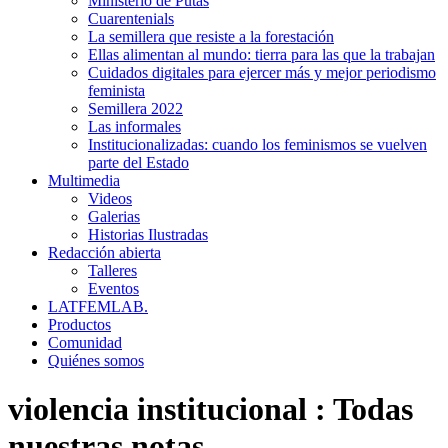
Ministerio de Putas
Cuarentenials
La semillera que resiste a la forestación
Ellas alimentan al mundo: tierra para las que la trabajan
Cuidados digitales para ejercer más y mejor periodismo
feminista
Semillera 2022
Las informales
Institucionalizadas: cuando los feminismos se vuelven
parte del Estado
Multimedia
Videos
Galerias
Historias Ilustradas
Redacción abierta
Talleres
Eventos
LATFEMLAB.
Productos
Comunidad
Quiénes somos
violencia institucional
:
Todas
nuestras notas