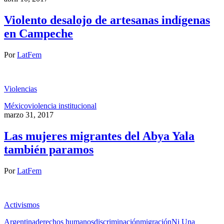
Violento desalojo de artesanas indígenas
en Campeche
Por
LatFem
Violencias
México
violencia institucional
marzo 31, 2017
Las mujeres migrantes del Abya Yala
también paramos
Por
LatFem
Activismos
Argentina
derechos humanos
discriminación
migración
Ni Una