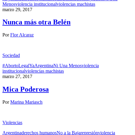
Menos
violencia institucional
violencias machistas
marzo 29, 2017
Nunca más otra Belén
Por
Flor Alcaraz
Sociedad
#AbortoLegalYa
Argentina
Ni Una Menos
violencia
institucional
violencias machistas
marzo 27, 2017
Mica Poderosa
Por
Marina Mariasch
Violencias
Argentina
derechos humanos
No a la Baja
represión
violencia