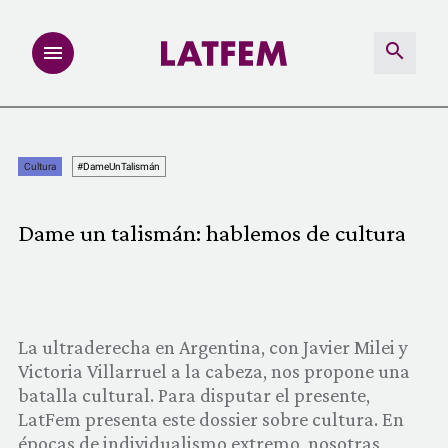
NOTAS
Cultura
#DameUnTalismán
INVESTIGACIONES
Dame un talismán: hablemos de cultura
MULTIMEDIA
REDACCIÓN ABIERTA
La ultraderecha en Argentina, con Javier Milei y
LATFEMLAB.
Victoria Villarruel a la cabeza, nos propone una
batalla cultural. Para disputar el presente,
PRODUCTOS
LatFem presenta este dossier sobre cultura. En
épocas de individualismo extremo, nosotras